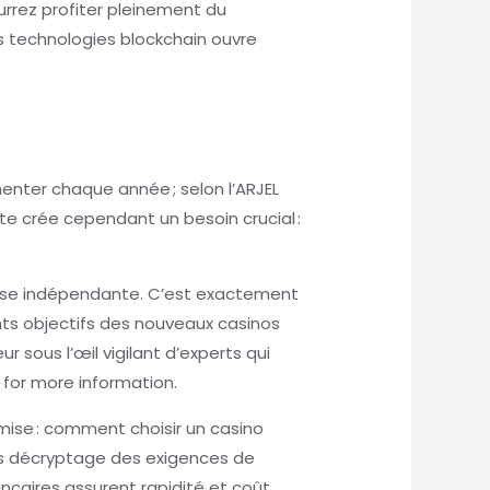
rrez profiter pleinement du
des technologies blockchain ouvre
enter chaque année ; selon l’ARJEL
te crée cependant un besoin crucial :
alyse indépendante. C’est exactement
ts objectifs des nouveaux casinos
sous l’œil vigilant d’experts qui
for more information.
ise : comment choisir un casino
ès décryptage des exigences de
ancaires assurent rapidité et coût