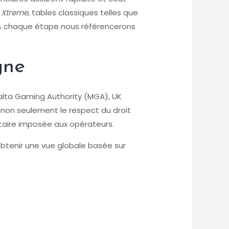
 Xtreme
, tables classiques telles que
. À chaque étape nous référencerons
gne
Malta Gaming Authority (MGA), UK
 non seulement le respect du droit
taire imposée aux opérateurs.
obtenir une vue globale basée sur