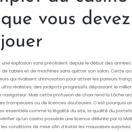
 que vous devez
jouer
t une explosion sans précédent depuis le début des années vi
 de tables et de machines sans quitter son salon. Cette ac
rs qui rivalisent d’innovation pour attirer les parieurs fran
ultra réalistes, des jackpots progressifs dépassant le millio
 navigateur. Mais cette profusion de choix rend la tâche a
res trompeuses ou de licences douteuses. C’est pourquoi u
ères essentiels comme la légalité du site, la qualité du portef
rifier qu’un casino possède une licence délivrée par la Mal
s conditions de mise afin d’éviter les mauvaises surprises 