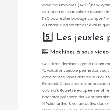
avec frais minimes (<€2).\n\n
Crypt
attention au taux volatile pouvant i
KYC pour éviter blocage compte.\n- T
où chaque paiement est évalué quan
5️⃣ Les jeuxles 
🎰 Machines à sous vidéo
Ces titres dominent grâce à leurs t
%, volatilité variable permettant soi
avec toutes lignes actives puis ajus
Blackjack Classic reste leader avec a
optimal). Roulette européenne offre 
baccarat présente deux options sim
🃏 Poker online & variantes live dealer