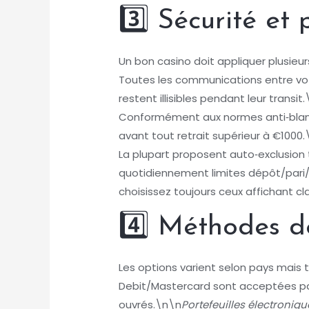
3️⃣ Sécurité et
Un bon casino doit appliquer plusieu
Toutes les communications entre vot
restent illisibles pendant leur trans
Conformément aux normes anti‑blanchi
avant tout retrait supérieur à €1000
La plupart proposent auto‑exclusion t
quotidiennement limites dépôt/pari
choisissez toujours ceux affichant c
4️⃣ Méthodes d
Les options varient selon pays mais
Debit/Mastercard sont acceptées par
ouvrés.\n\n
Portefeuilles électroniqu