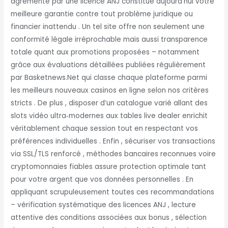
agrémenté par une licence ANJ constitue aujourd’hui votre
meilleure garantie contre tout problème juridique ou
financier inattendu . Un tel site offre non seulement une
conformité légale irréprochable mais aussi transparence
totale quant aux promotions proposées – notamment
grâce aux évaluations détaillées publiées régulièrement
par Basketnews.Net qui classe chaque plateforme parmi
les meilleurs nouveaux casinos en ligne selon nos critères
stricts . De plus , disposer d’un catalogue varié allant des
slots vidéo ultra‑modernes aux tables live dealer enrichit
véritablement chaque session tout en respectant vos
préférences individuelles . Enfin , sécuriser vos transactions
via SSL/TLS renforcé , méthodes bancaires reconnues voire
cryptomonnaies fiables assure protection optimale tant
pour votre argent que vos données personnelles . En
appliquant scrupuleusement toutes ces recommandations
– vérification systématique des licences ANJ , lecture
attentive des conditions associées aux bonus , sélection