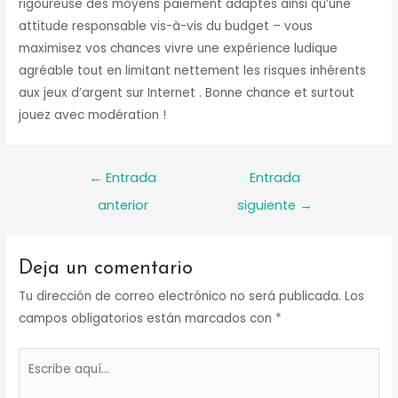
rigoureuse des moyens paiement adaptés ainsi qu’une
attitude responsable vis-à-vis du budget – vous
maximisez vos chances vivre une expérience ludique
agréable tout en limitant nettement les risques inhérents
aux jeux d’argent sur Internet . Bonne chance et surtout
jouez avec modération !
Navegación
←
Entrada
Entrada
de
anterior
siguiente
→
entradas
Deja un comentario
Tu dirección de correo electrónico no será publicada.
Los
campos obligatorios están marcados con
*
Escribe
aquí...