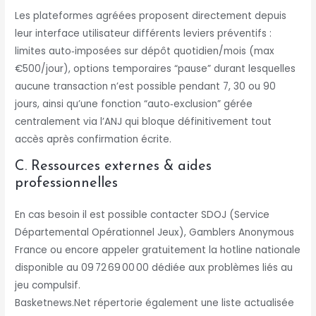
Les plateformes agréées proposent directement depuis
leur interface utilisateur différents leviers préventifs :
limites auto‑imposées sur dépôt quotidien/mois (max
€500/jour), options temporaires “pause” durant lesquelles
aucune transaction n’est possible pendant 7, 30 ou 90
jours, ainsi qu’une fonction “auto‑exclusion” gérée
centralement via l’ANJ qui bloque définitivement tout
accès après confirmation écrite.
C.​ Ressources externes & aides
professionnelles
En cas besoin il est possible contacter SDOJ (Service
Départemental Opérationnel Jeux), Gamblers Anonymous
France ou encore appeler gratuitement la hotline nationale
disponible au 09 72 69 00 00 dédiée aux problèmes liés au
jeu compulsif.
Basketnews.Net répertorie également une liste actualisée