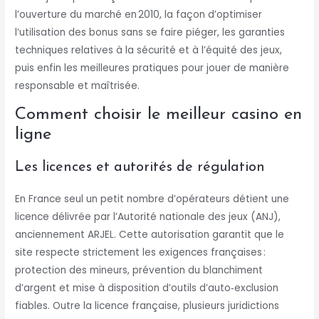
l’ouverture du marché en 2010, la façon d’optimiser
l’utilisation des bonus sans se faire piéger, les garanties
techniques relatives à la sécurité et à l’équité des jeux,
puis enfin les meilleures pratiques pour jouer de manière
responsable et maîtrisée.
Comment choisir le meilleur casino en
ligne
Les licences et autorités de régulation
En France seul un petit nombre d’opérateurs détient une
licence délivrée par l’Autorité nationale des jeux (ANJ),
anciennement ARJEL. Cette autorisation garantit que le
site respecte strictement les exigences françaises :
protection des mineurs, prévention du blanchiment
d’argent et mise à disposition d’outils d’auto‑exclusion
fiables. Outre la licence française, plusieurs juridictions