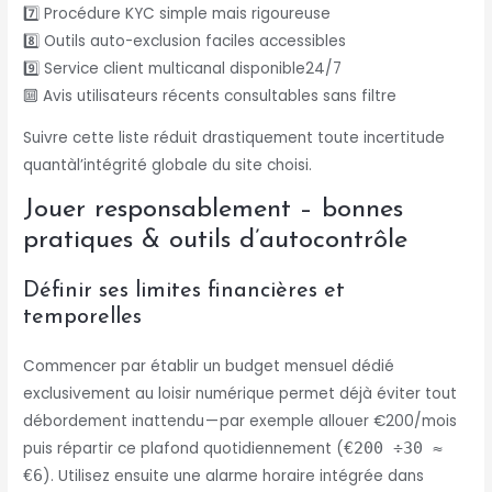
7️⃣ Procédure KYC simple mais rigoureuse
8️⃣ Outils auto-exclusion faciles accessibles
9️⃣ Service client multicanal disponible24/7
🔟 Avis utilisateurs récents consultables sans filtre
Suivre cette liste réduit drastiquement toute incertitude
quantàl’intégrité globale du site choisi.
Jouer responsablement – bonnes
pratiques & outils d’autocontrôle
Définir ses limites financières et
temporelles
Commencer par établir un budget mensuel dédié
exclusivement au loisir numérique permet déjà éviter tout
débordement inattendu — par exemple allouer €200/mois
puis répartir ce plafond quotidiennement (
€200 ÷30 ≈
€6
). Utilisez ensuite une alarme horaire intégrée dans