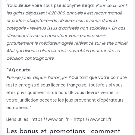
frauduleuse voire sous pseudonyme illégal.
Pour ceux dont
les gains dépassent €20 000 annuels il est recommandé—
et parfois obligatoire—de déclarer ces revenus dans la
catégorie « revenus issus d’activités non salariées ». En cas
désaccord avec un opérateur vous pouvez saisir
gratuitement le médiateur agréé référencé sur le site officiel
ANJ qui dispose alors six mois ouvrables pour rendre sa
décision contraignante.
FAQ courte
Puis-je jouer depuis l’étranger ?
Oui tant que votre compte
reste enregistré sous licence française; toutefois si vous
êtes physiquement situé hors UE vous devrez vérifier si
votre juridiction accepte les jeux provenant d’opérateurs
européens.*
Liens utiles : https://www.anj.fr – https://www.cnil.fr
Les bonus et promotions : comment