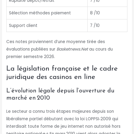
Rapidité dépôt/retrait
7 /10
Sélection méthodes paiement
8 /10
Support client
7 /10
Ces notes proviennent d’une moyenne tirée des
évaluations publiées sur
Basketnews.Net
au cours du
premier semestre 2026.
La législation française et le cadre
juridique des casinos en line
L’évolution légale depuis l’ouverture du
marché en 2010
Le secteur a connu trois étapes majeures depuis son
libéralisme partiel débutant avec la loi LOPPSI‑2009 qui
interdisait toute forme de jeu internet non autorisé hors
territoire national·e.s En mars 2010 vient alors adopter la