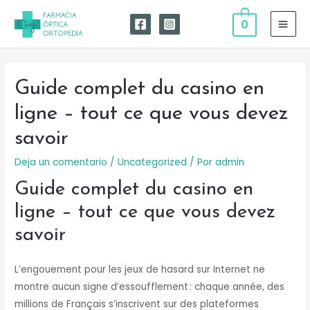
Ir
0
al
MAI
contenido
MEN
Guide complet du casino en
ligne – tout ce que vous devez
savoir
Deja un comentario
/
Uncategorized
/ Por
admin
Guide complet du casino en
ligne – tout ce que vous devez
savoir
L’engouement pour les jeux de hasard sur Internet ne
montre aucun signe d’essoufflement : chaque année, des
millions de Français s’inscrivent sur des plateformes