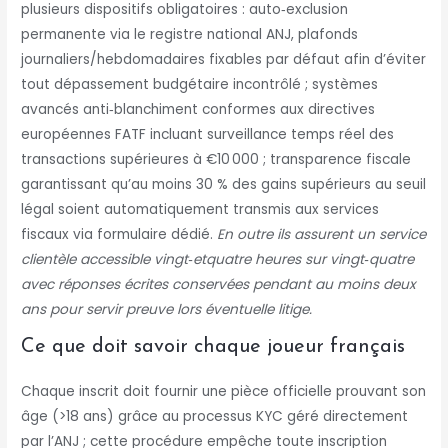
plusieurs dispositifs obligatoires : auto‑exclusion
permanente via le registre national ANJ, plafonds
journaliers/hebdomadaires fixables par défaut afin d’éviter
tout dépassement budgétaire incontrôlé ; systèmes
avancés anti‑blanchiment conformes aux directives
européennes FATF incluant surveillance temps réel des
transactions supérieures à €10 000 ; transparence fiscale
garantissant qu’au moins 30 % des gains supérieurs au seuil
légal soient automatiquement transmis aux services
fiscaux via formulaire dédié.
En outre ils assurent un service
clientèle accessible vingt‑et­quatre heures sur vingt‑quatre
avec réponses écrites conservées pendant au moins deux
ans pour servir preuve lors éventuelle litige.
Ce que doit savoir chaque joueur français
Chaque inscrit doit fournir une pièce officielle prouvant son
âge (>18 ans) grâce au processus KYC géré directement
par l’ANJ ; cette procédure empêche toute inscription