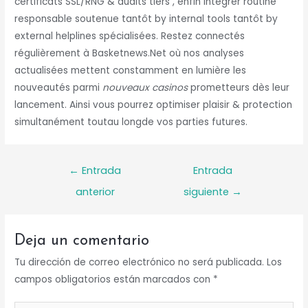
certificats SSL/RNG & audits tiers , enfin intégrer routine
responsable soutenue tantôt by internal tools tantôt by
external helplines spécialisées​. Restez connectés
régulièrement à Basketnews.Net où nos analyses
actualisées mettent constamment ​en lumière ​les
nouveautés parmi
nouveaux casinos
prometteurs dès leur
lancement.​ Ainsi vous pourrez optimiser plaisir & protection
simultanément toutau long​de vos parties futures.​
Navegación
←
Entrada
Entrada
de
anterior
siguiente
→
entradas
Deja un comentario
Tu dirección de correo electrónico no será publicada.
Los
campos obligatorios están marcados con
*