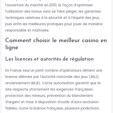
l’ouverture du marché en 2010, la façon d’optimiser
l’utilisation des bonus sans se faire piéger, les garanties
techniques relatives à la sécurité et à l’équité des jeux,
puis enfin les meilleures pratiques pour jouer de manière
responsable et maîtrisée.
Comment choisir le meilleur casino en
ligne
Les licences et autorités de régulation
En France seul un petit nombre d’opérateurs détient une
licence délivrée par l’Autorité nationale des jeux (ANJ),
anciennement ARJEL. Cette autorisation garantit que le
site respecte strictement les exigences françaises :
protection des mineurs, prévention du blanchiment
d’argent et mise à disposition d’outils d’auto‑exclusion
fiables. Outre la licence française, plusieurs juridictions