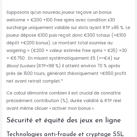
Supposons qu’un nouveau joueur reçoive un bonus
welcome = €200 +100 free spins avec condition x30
surcharge uniquement valable sur slots ayant RTP ≥95 %. Le
joueur dépose €100 puis reçoit donc €300 totaux (=€100
dépôt +€200 bonus). Le montant total soumise au
wagering = (€200 + valeur estimée free spins ≈ €25) ×30
= €6 750 . En misant systématiquement £5 (=≈€4) sur
Blood Suckers
(RTP=98 %) il atteint environ 70 % après
près de 1500 tours, générant théoriquement ≈€650 profit
net avant retrait complet.*
Ce calcul démontre combien il est crucial de connaître
précisément contribution (%), durée validité & RTP réel
avant même clicuer « activer mon bonus ».
Sécurité et équité des jeux en ligne
Technologies anti‑fraude et cryptage SSL