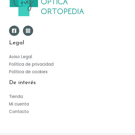
Legal
Aviso Legal
Política de privacidad
Política de cookies
De interés
Tienda
Mi cuenta
Contacto