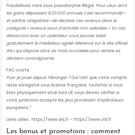
frauduleuse voire sous pseudonyme illégal.
Pour ceux dont
les gains dépassent €20 000 annuels il est recommandé—
et parfois obligatoire—de déclarer ces revenus dans la
catégorie « revenus issus d’activités non salariées ». En cas
désaccord avec un opérateur vous pouvez saisir
gratuitement le médiateur agréé référencé sur le site officiel
ANJ qui dispose alors six mois ouvrables pour rendre sa
décision contraignante.
FAQ courte
Puis-je jouer depuis l’étranger ?
Oui tant que votre compte
reste enregistré sous licence française; toutefois si vous
êtes physiquement situé hors UE vous devrez vérifier si
votre juridiction accepte les jeux provenant d’opérateurs
européens.*
Liens utiles : https://www.anj.fr – https://www.cnil.fr
Les bonus et promotions : comment