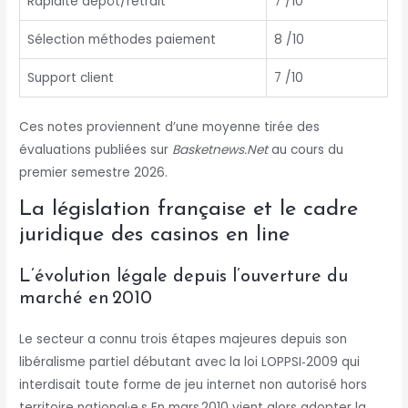
Rapidité dépôt/retrait
7 /10
Sélection méthodes paiement
8 /10
Support client
7 /10
Ces notes proviennent d’une moyenne tirée des
évaluations publiées sur
Basketnews.Net
au cours du
premier semestre 2026.
La législation française et le cadre
juridique des casinos en line
L’évolution légale depuis l’ouverture du
marché en 2010
Le secteur a connu trois étapes majeures depuis son
libéralisme partiel débutant avec la loi LOPPSI‑2009 qui
interdisait toute forme de jeu internet non autorisé hors
territoire national·e.s En mars 2010 vient alors adopter la