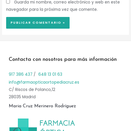
Guarda mi nombre, correo electrónico y web en este
navegador para la próxima vez que comente.
Contacta con nosotros para más información
917 386 437
/
648 13 01 63
info@farmaopticaortopediacruz.es
C/ Riscos de Polanco,12
28035 Madrid
Maria Cruz Merinero Rodríguez