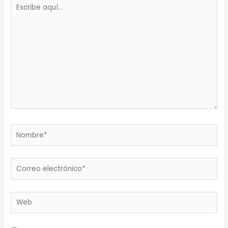
Escribe
aquí...
Nombre*
Correo
electrónico*
Web