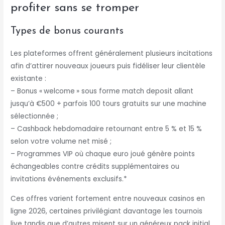
profiter sans se tromper
Types de bonus courants
Les plateformes offrent généralement plusieurs incitations
afin d’attirer nouveaux joueurs puis fidéliser leur clientèle
existante :
– Bonus « welcome » sous forme match deposit allant
jusqu’à €500 + parfois 100 tours gratuits sur une machine
sélectionnée ;
– Cashback hebdomadaire retournant entre 5 % et 15 %
selon votre volume net misé ;
– Programmes VIP où chaque euro joué génère points
échangeables contre crédits supplémentaires ou
invitations événements exclusifs.*
Ces offres varient fortement entre nouveaux casinos en
ligne 2026, certaines privilégiant davantage les tournois
live tandis que d’autres misent sur un généreux pack initial