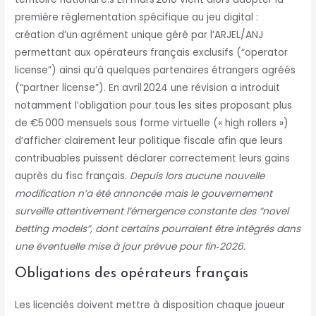
première réglementation spécifique au jeu digital :
création d’un agrément unique géré par l’ARJEL/ANJ
permettant aux opérateurs français exclusifs (“operator
license”) ainsi qu’à quelques partenaires étrangers agréés
(“partner license”). En avril 2024 une révision a introduit
notamment l’obligation pour tous les sites proposant plus
de €5 000 mensuels sous forme virtuelle (« high rollers »)
d’afficher clairement leur politique fiscale afin que leurs
contribuables puissent déclarer correctement leurs gains
auprès du fisc français.
Depuis lors aucune nouvelle
modification n’a été annoncée mais le gouvernement
surveille attentivement l’émergence constante des “novel
betting models”, dont certains pourraient être intégrés dans
une éventuelle mise à jour prévue pour fin‑2026.
Obligations des opérateurs français
Les licenciés doivent mettre à disposition chaque joueur