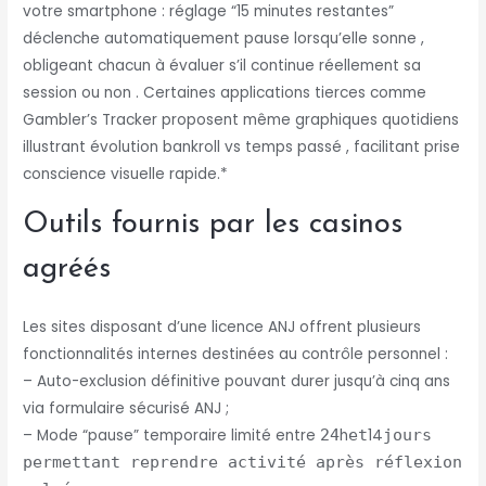
votre smartphone : réglage “15 minutes restantes”
déclenche automatiquement pause lorsqu’elle sonne ,
obligeant chacun à évaluer s’il continue réellement sa
session ou non . Certaines applications tierces comme
Gambler’s Tracker proposent même graphiques quotidiens
illustrant évolution bankroll vs temps passé , facilitant prise
conscience visuelle rapide.*
Outils fournis par les casinos
agréés
Les sites disposant d’une licence ANJ offrent plusieurs
fonctionnalités internes destinées au contrôle personnel :
– Auto-exclusion définitive pouvant durer jusqu’à cinq ans
via formulaire sécurisé ANJ ;
– Mode “pause” temporaire limité entre
24
h
et
14
jours
permettant reprendre activité après réflexion