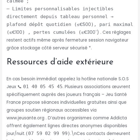
calmée ;
– Limites personnalisables injectibles
directement depuis tableau personnel →
plafond dépôt quotidien (
≤€500
), pari maximal
(
≤€100
) , pertes cumulées (
≤€300`) . Ces réglages
restent actifs même après fermeture session navigateur
grâce stockage côté serveur sécurisé *.
Ressources d’aide extérieure
En cas besoin immédiat appelez la hotline nationale S.O.S
Jeux 📞
01 40 05 45 45
. Plusieurs associations œuvrent
spécifiquement auprès des joueurs français ­– Jeu Santé
France propose séances individuelles gratuites ainsi que
groupes soutien régionaux accessibles via
www.jeusante.org . D’autres organismes comme Addicta
offrent également lignes directes anonymes disponibles
jour/nuit.
(07 59 02 99 99)
.\nCes contacts demeurent