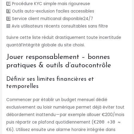
7️⃣ Procédure KYC simple mais rigoureuse
8️⃣ Outils auto-exclusion faciles accessibles
9️⃣ Service client multicanal disponible24/7
🔟 Avis utilisateurs récents consultables sans filtre
Suivre cette liste réduit drastiquement toute incertitude
quantàl’intégrité globale du site choisi.
Jouer responsablement – bonnes
pratiques & outils d’autocontrôle
Définir ses limites financières et
temporelles
Commencer par établir un budget mensuel dédié
exclusivement au loisir numérique permet déjà éviter tout
débordement inattendu — par exemple allouer €200/mois
puis répartir ce plafond quotidiennement (
€200 ÷30 ≈
€6
). Utilisez ensuite une alarme horaire intégrée dans