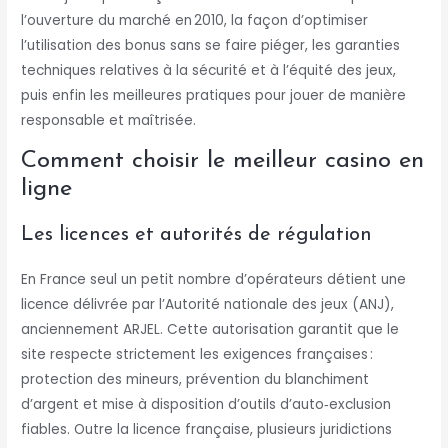
l’ouverture du marché en 2010, la façon d’optimiser
l’utilisation des bonus sans se faire piéger, les garanties
techniques relatives à la sécurité et à l’équité des jeux,
puis enfin les meilleures pratiques pour jouer de manière
responsable et maîtrisée.
Comment choisir le meilleur casino en
ligne
Les licences et autorités de régulation
En France seul un petit nombre d’opérateurs détient une
licence délivrée par l’Autorité nationale des jeux (ANJ),
anciennement ARJEL. Cette autorisation garantit que le
site respecte strictement les exigences françaises :
protection des mineurs, prévention du blanchiment
d’argent et mise à disposition d’outils d’auto‑exclusion
fiables. Outre la licence française, plusieurs juridictions