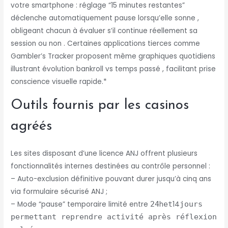
votre smartphone : réglage “15 minutes restantes”
déclenche automatiquement pause lorsqu’elle sonne ,
obligeant chacun à évaluer s’il continue réellement sa
session ou non . Certaines applications tierces comme
Gambler’s Tracker proposent même graphiques quotidiens
illustrant évolution bankroll vs temps passé , facilitant prise
conscience visuelle rapide.*
Outils fournis par les casinos
agréés
Les sites disposant d’une licence ANJ offrent plusieurs
fonctionnalités internes destinées au contrôle personnel :
– Auto-exclusion définitive pouvant durer jusqu’à cinq ans
via formulaire sécurisé ANJ ;
– Mode “pause” temporaire limité entre
24
h
et
14
jours
permettant reprendre activité après réflexion