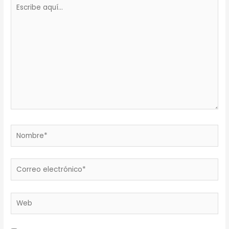
Escribe
aquí...
Nombre*
Correo
electrónico*
Web