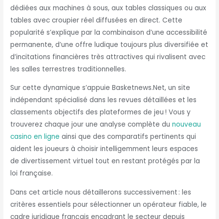
dédiées aux machines à sous, aux tables classiques ou aux
tables avec croupier réel diffusées en direct. Cette
popularité s’explique par la combinaison d’une accessibilité
permanente, d’une offre ludique toujours plus diversifiée et
d’incitations financières très attractives qui rivalisent avec
les salles terrestres traditionnelles.
Sur cette dynamique s’appuie Basketnews.Net, un site
indépendant spécialisé dans les revues détaillées et les
classements objectifs des plateformes de jeu ! Vous y
trouverez chaque jour une analyse complète du
nouveau
casino en ligne
ainsi que des comparatifs pertinents qui
aident les joueurs à choisir intelligemment leurs espaces
de divertissement virtuel tout en restant protégés par la
loi française.
Dans cet article nous détaillerons successivement : les
critères essentiels pour sélectionner un opérateur fiable, le
cadre juridique français encadrant le secteur depuis