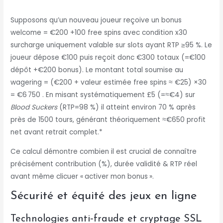
Supposons qu’un nouveau joueur reçoive un bonus
welcome = €200 +100 free spins avec condition x30
surcharge uniquement valable sur slots ayant RTP ≥95 %. Le
joueur dépose €100 puis reçoit donc €300 totaux (=€100
dépôt +€200 bonus). Le montant total soumise au
wagering = (€200 + valeur estimée free spins ≈ €25) ×30
= €6 750 . En misant systématiquement £5 (=≈€4) sur
Blood Suckers
(RTP=98 %) il atteint environ 70 % après
près de 1500 tours, générant théoriquement ≈€650 profit
net avant retrait complet.*
Ce calcul démontre combien il est crucial de connaître
précisément contribution (%), durée validité & RTP réel
avant même clicuer « activer mon bonus ».
Sécurité et équité des jeux en ligne
Technologies anti‑fraude et cryptage SSL