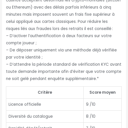
casinos acceptent désormais les crypto‑monnaies (Bitcoin
ou Ethereum) avec des délais parfois inférieurs à cinq
minutes mais imposent souvent un frais fixe supérieur à
celui appliqué aux cartes classiques. Pour réduire les
risques liés aux fraudes lors des retraits il est conseillé :
– D’activer l’authentification à deux facteurs sur votre
compte joueur ;
– De déposer uniquement via une méthode déjà vérifiée
par votre identité ;
– D’attendre la période standard de vérification KYC avant
toute demande importante afin d’éviter que votre compte
ne soit gelé pendant enquête supplémentaire.*
Critère
Score moyen
Licence officielle
9 /10
Diversité du catalogue
8 /10