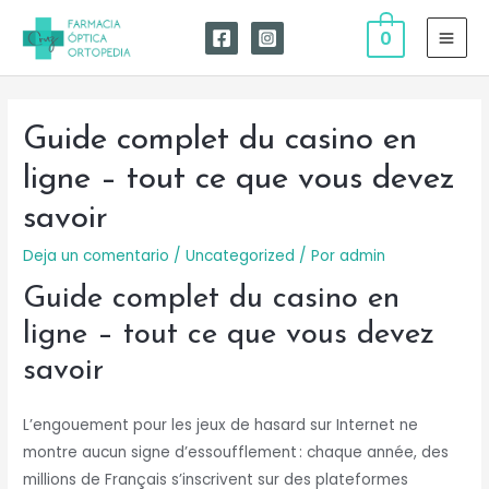
Ir
0
al
MAI
contenido
MEN
Guide complet du casino en
ligne – tout ce que vous devez
savoir
Deja un comentario
/
Uncategorized
/ Por
admin
Guide complet du casino en
ligne – tout ce que vous devez
savoir
L’engouement pour les jeux de hasard sur Internet ne
montre aucun signe d’essoufflement : chaque année, des
millions de Français s’inscrivent sur des plateformes