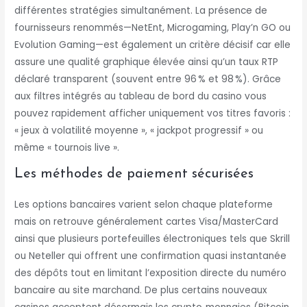
différentes stratégies simultanément. La présence de
fournisseurs renommés—NetEnt, Microgaming, Play’n GO ou
Evolution Gaming—est également un critère décisif car elle
assure une qualité graphique élevée ainsi qu’un taux RTP
déclaré transparent (souvent entre 96 % et 98 %). Grâce
aux filtres intégrés au tableau de bord du casino vous
pouvez rapidement afficher uniquement vos titres favoris :
« jeux à volatilité moyenne », « jackpot progressif » ou
même « tournois live ».
Les méthodes de paiement sécurisées
Les options bancaires varient selon chaque plateforme
mais on retrouve généralement cartes Visa/MasterCard
ainsi que plusieurs portefeuilles électroniques tels que Skrill
ou Neteller qui offrent une confirmation quasi instantanée
des dépôts tout en limitant l’exposition directe du numéro
bancaire au site marchand. De plus certains nouveaux