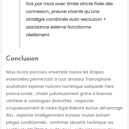
fois par mois avec limite stricte fixée dès
connexion., preuve vivante qu’une
stratégie combinée auto-exclusion +
assistance externe fonctionne
réellement.
Conclusion
Nous avons parcouru ensemble toutes les étapes
essentielles permettant à tout amateur francophone
souhaitant explorer l’univers numérique ludique​de faire
preuve lucide ; choisir judicieusement grâce à licences
vérifiées & catalogues diversifiés , respecter
scrupuleusement le cadre légal élaboré autour del’ancrage
ANJ , exploiter intelligemment boni­ses touten évitant
pièges conditionnels , confirmer sécurité technique via