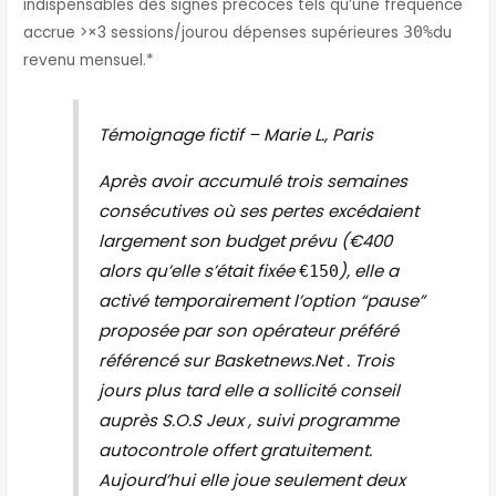
indispensables dès signes précoces tels qu’une fréquence
accrue >×3 sessions/jour​ou dépenses supérieures
30%
du
revenu mensuel.*
Témoignage fictif – Marie L., Paris
Après avoir accumulé trois semaines
consécutives où ses pertes excédaient
largement son budget prévu (€400
alors qu’elle s’était fixée
), elle a
€150
activé temporairement l’option “pause”
proposée par son opérateur préféré
référencé sur Basketnews.Net . Trois
jours plus tard elle a sollicité conseil
auprès S.O.S Jeux , suivi programme
autocontrole offert gratuitement.​
Aujourd’hui elle joue seulement deux