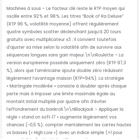
Machines à sous – Le facteur clé reste le RTP moyen qui
oscille entre 92 % et 98 %. Les titres “Book of Ra Deluxe”
(RTP 96 %, volatilité moyenne) offrent régulièrement
quatre symboles scatter déclenchant jusqu’à 20 tours
gratuits avec multiplicateur x3 ; il convient toutefois
d’ajuster sa mise selon la volatilité afin de survivre aux
séquences longues sans gain majeur.\n\nRoulette – La
version européenne possède uniquement zéro (RTP 97,3
%), alors que l’américaine ajoute double zéro réduisant
légèrement l’avantage maison (
RTP≈94%). La stratégie
« Martingale modérée » consiste à doubler après chaque
perte mais à imposer une limite maximale égale au
montant initial multiplié par quatre afin d’éviter
l’effondrement du bankroll.\n\nBlackjack – Appliquer la
règle « stand on soft‑17 » augmente légèrement vos
chances (~0,5 %); compter mentalement les cartes hautes
vs basses (« High‑Low ») avec un indice simple (+1 pour