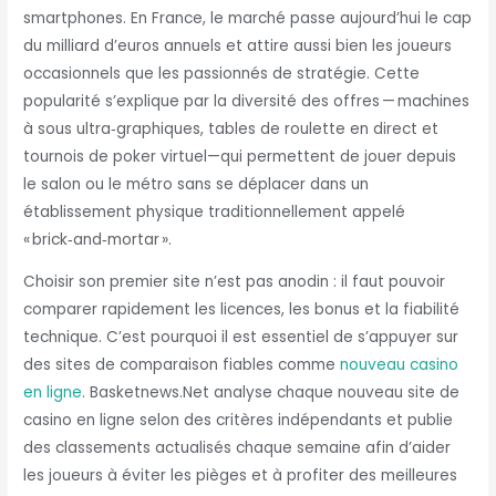
smartphones. En France, le marché passe aujourd’hui le cap
du milliard d’euros annuels et attire aussi bien les joueurs
occasionnels que les passionnés de stratégie. Cette
popularité s’explique par la diversité des offres — machines
à sous ultra‑graphiques, tables de roulette en direct et
tournois de poker virtuel—qui permettent de jouer depuis
le salon ou le métro sans se déplacer dans un
établissement physique traditionnellement appelé
« brick‑and‑mortar ».
Choisir son premier site n’est pas anodin : il faut pouvoir
comparer rapidement les licences, les bonus et la fiabilité
technique. C’est pourquoi il est essentiel de s’appuyer sur
des sites de comparaison fiables comme
nouveau casino
en ligne
. Basketnews.Net analyse chaque nouveau site de
casino en ligne selon des critères indépendants et publie
des classements actualisés chaque semaine afin d’aider
les joueurs à éviter les pièges et à profiter des meilleures