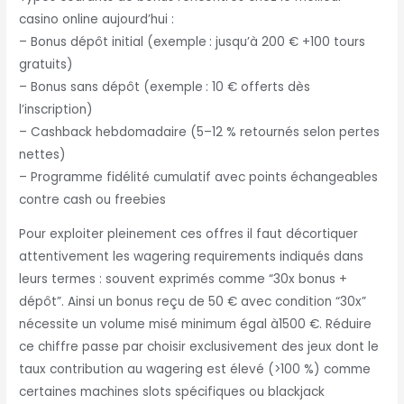
casino online aujourd’hui :
– Bonus dépôt initial (exemple : jusqu’à 200 € +100 tours
gratuits)
– Bonus sans dépôt (exemple : 10 € offerts dès
l’inscription)
– Cashback hebdomadaire (5–12 % retournés selon pertes
nettes)
– Programme fidélité cumulatif avec points échangeables
contre cash ou freebies
Pour exploiter pleinement ces offres il faut décortiquer
attentivement les wagering requirements indiqués dans
leurs termes : souvent exprimés comme “30x bonus +
dépôt”. Ainsi un bonus reçu de 50 € avec condition “30x”
nécessite un volume misé minimum égal à​1500 €. Réduire
ce chiffre passe par choisir exclusivement des jeux dont le
taux contribution au wagering est élevé (>100 %) comme
certaines machines slots spécifiques ou blackjack