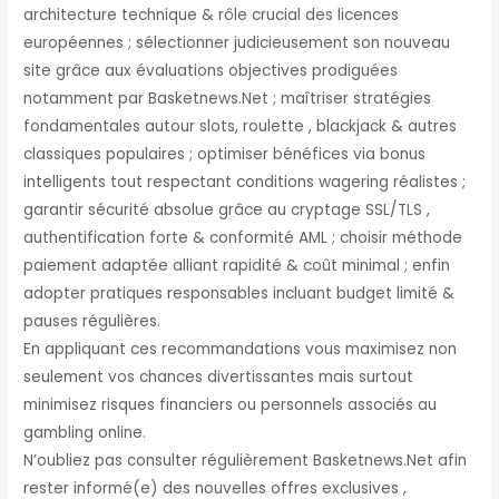
architecture technique & rôle crucial des licences
européennes ; sélectionner judicieusement son nouveau
site grâce aux évaluations objectives prodiguées
notamment par Basketnews.Net ; maîtriser stratégies
fondamentales autour slots, roulette , blackjack & autres
classiques populaires ; optimiser bénéfices via bonus
intelligents tout respectant conditions wagering réalistes ;
garantir sécurité absolue grâce au cryptage SSL/TLS ,
authentification forte & conformité AML ; choisir méthode
paiement adaptée alliant rapidité & coût minimal ; enfin
adopter pratiques responsables incluant budget limité &
pauses régulières.
En appliquant ces recommandations vous maximisez non
seulement vos chances divertissantes mais surtout
minimisez risques financiers ou personnels associés au
gambling online.
N’oubliez pas consulter régulièrement Basketnews.Net afin
rester informé(e) des nouvelles offres exclusives ,