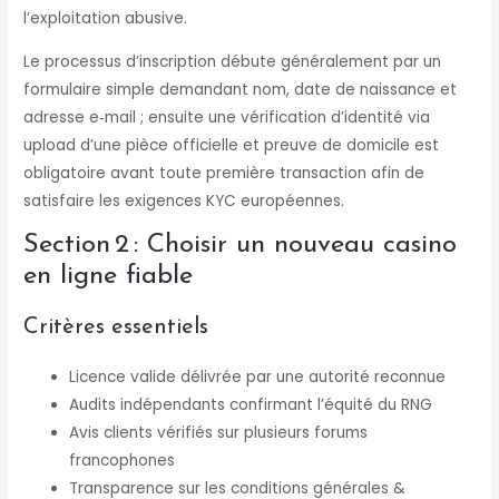
l’exploitation abusive.
Le processus d’inscription débute généralement par un
formulaire simple demandant nom, date de naissance et
adresse e‑mail ; ensuite une vérification d’identité via
upload d’une pièce officielle et preuve de domicile est
obligatoire avant toute première transaction afin de
satisfaire les exigences KYC européennes.
Section 2 : Choisir un nouveau casino
en ligne fiable
Critères essentiels
Licence valide délivrée par une autorité reconnue
Audits indépendants confirmant l’équité du RNG
Avis clients vérifiés sur plusieurs forums
francophones
Transparence sur les conditions générales &