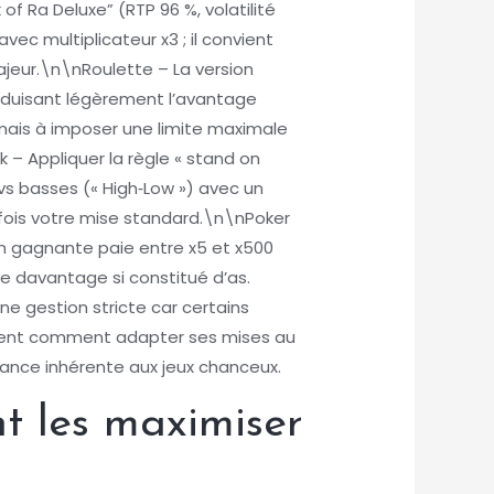
of Ra Deluxe” (RTP 96 %, volatilité
c multiplicateur x3 ; il convient
majeur.\n\nRoulette – La version
éduisant légèrement l’avantage
mais à imposer une limite maximale
k – Appliquer la règle « stand on
s basses (« High‑Low ») avec un
 fois votre mise standard.\n\nPoker
n gagnante paie entre x5 et x500
ye davantage si constitué d’as.
une gestion stricte car certains
trent comment adapter ses mises au
riance inhérente aux jeux chanceux.
nt les maximiser