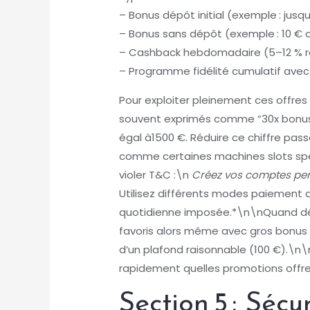
– Bonus dépôt initial (exemple : jusqu
– Bonus sans dépôt (exemple : 10 € of
– Cashback hebdomadaire (5–12 % re
– Programme fidélité cumulatif avec
Pour exploiter pleinement ces offres
souvent exprimés comme “30x bonus 
égal à​1500 €. Réduire ce chiffre pas
comme certaines machines slots spé
violer T&C :\n
Créez vos comptes pend
Utilisez différents modes paiement 
quotidienne imposée.*\n\nQuand décl
favoris alors même avec gros bonus e
d’un plafond raisonnable (
100 €).\n\
rapidement quelles promotions offren
Section 5 : Séc