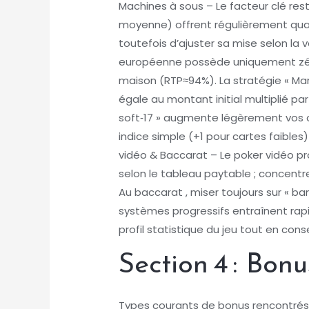
Machines à sous – Le facteur clé reste
moyenne) offrent régulièrement quatr
toutefois d’ajuster sa mise selon la 
européenne possède uniquement zéro 
maison (
RTP≈94%). La stratégie « M
égale au montant initial multiplié pa
soft‑17 » augmente légèrement vos 
indice simple (+1 pour cartes faible
vidéo & Baccarat – Le poker vidéo p
selon le tableau paytable ; concentre
Au baccarat , miser toujours sur « ba
systèmes progressifs entraînent ra
profil statistique du jeu tout en co
Section 4 : Bon
Types courants de bonus rencontrés ch