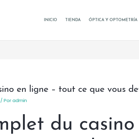
INICIO
TIENDA
ÓPTICA Y OPTOMETRÍA
ino en ligne – tout ce que vous de
/ Por
admin
plet du casino 