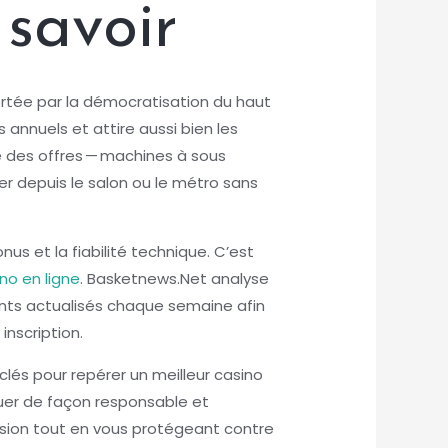
 savoir
ortée par la démocratisation du haut
 annuels et attire aussi bien les
té des offres — machines à sous
er depuis le salon ou le métro sans
nus et la fiabilité technique. C’est
no en ligne
. Basketnews.Net analyse
ents actualisés chaque semaine afin
inscription.
lés pour repérer un meilleur casino
jouer de façon responsable et
écision tout en vous protégeant contre