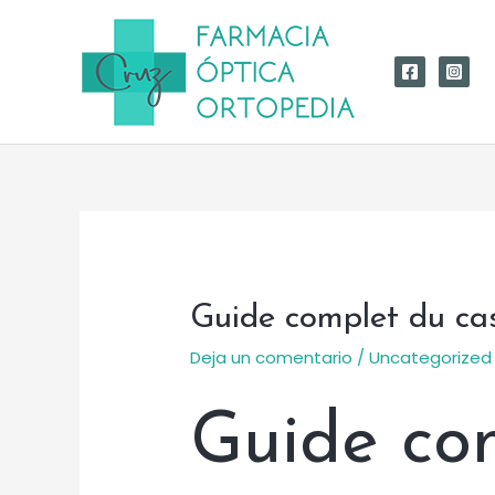
Ir
al
contenido
Guide complet du cas
Deja un comentario
/
Uncategorized
Guide com