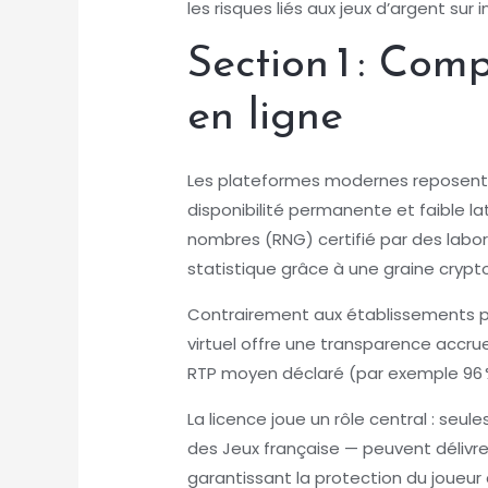
les risques liés aux jeux d’argent sur i
Section 1 : Com
en ligne
Les plateformes modernes reposent su
disponibilité permanente et faible l
nombres (RNG) certifié par des labora
statistique grâce à une graine cryp
Contrairement aux établissements phy
virtuel offre une transparence accr
RTP moyen déclaré (par exemple 96 %
La licence joue un rôle central : seu
des Jeux française — peuvent délivre
garantissant la protection du joueur 