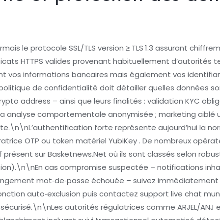
sormais le protocole SSL/TLS version ≥ TLS 1.​3 assurant chiff
ificats HTTPS valides provenant habituellement d’autorités tel
vos informations bancaires mais également vos identifiant
olitique de confidentialité doit détailler quelles données 
pto address – ainsi que leurs finalités : validation KYC obl
via analyse comportementale anonymisée ; marketing ciblé
mpte.\n\nL’authentification forte représente aujourd’hui la
ratrice OTP ou token matériel YubiKey . De nombreux opérat
f présent sur Basketnews.Net où ils sont classés selon robus
cation).\n\nEn cas compromise suspectée – notifications inha
changement mot‑de‑passe échouée – suivez immédiatement 
tion auto‑exclusion puis contactez support live chat muni 
écurisé.\n\nLes autorités régulatrices comme ARJEL/ANJ 