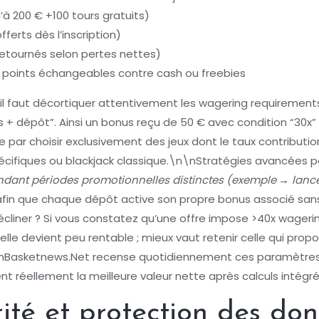
’à 200 € +100 tours gratuits)
ferts dès l’inscription)
tournés selon pertes nettes)
 points échangeables contre cash ou freebies
 il faut décortiquer attentivement les wagering requirements
+ dépôt”. Ainsi un bonus reçu de 50 € avec condition “30x
se par choisir exclusivement des jeux dont le taux contributi
cifiques ou blackjack classique.\n\nStratégies avancées p
ant périodes promotionnelles distinctes (exemple → lancem
afin que chaque dépôt active son propre bonus associé san
iner ? Si vous constatez qu’une offre impose >40x wagerin
lle devient peu rentable ; mieux vaut retenir celle qui pro
nBasketnews.Net recense quotidiennement ces paramètres 
t réellement la meilleure valeur nette après calculs intégré
urité et protection des do