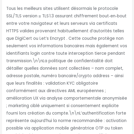
Tous les meilleurs sites utilisent désormais le protocole
SSL/TLS version ≥ TLS 1.​3 assurant chiffrement bout‑en‑bout
entre votre navigateur et leurs serveurs via certificats
HTTPS valides provenant habituellement d’autorités telles
que DigiCert ou Let’s Encrypt . Cette couche protège non
seulement vos informations bancaires mais également vos
identifiants login contre toute interception tierce pendant
transmission.\n\nLa politique de confidentialité doit
détailler quelles données sont collectées – nom complet,
adresse postale, numéro bancaire/crypto address – ainsi
que leurs finalités : validation KYC obligatoire
conformément aux directives AML européennes ;
amélioration UX via analyse comportementale anonymisée
; marketing ciblé uniquement si consentement explicite
fourni lors création du compte.\n\nL’authentification forte
représente aujourd’hui la norme recommandée : activation
possible via application mobile génératrice OTP ou token