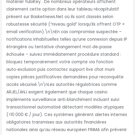
matériel YubiKey . De nombreux opérateurs affichent
clairement cette option dans leur tableau récapitulatif
présent sur Basketnews.Net où ils sont classés selon
robustesse sécurité (“niveau gold” lorsqu’ils offrent OTP +
email verification).\n\nEn cas compromise suspectée –
notifications inhabituelles telles qu’une connexion depuis IP
étrangère ou tentative changement mot‑de‑passe
échouée – suivez immédiatement procédure standard :
bloquez temporairement votre compte via fonction
auto‑exclusion puis contactez support live chat muni
copies pièces justificatives demandées pour reconquête
accès sécurisé.\n\nLes autorités régulatrices comme
ARJEL/ANJ exigent également que chaque casino
implémente surveillance anti‑blanchiment incluant suivi
transactionnel automatisé détectant modèles atypiques
(>10 000 € / jour). Ces systèmes génèrent alertes internes
obligatoires transmises aux autorités financières
nationales ainsi qu’au réseau européen FINMA afin prévenir