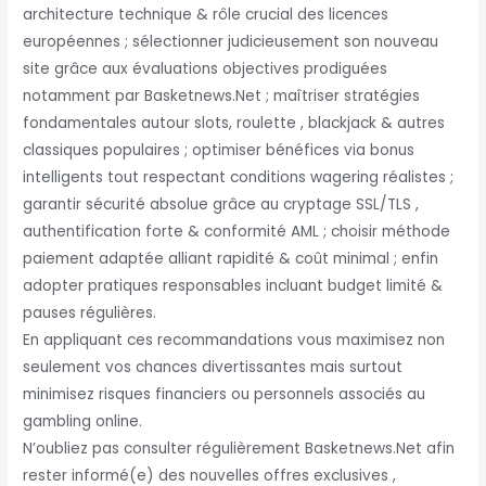
architecture technique & rôle crucial des licences
européennes ; sélectionner judicieusement son nouveau
site grâce aux évaluations objectives prodiguées
notamment par Basketnews.Net ; maîtriser stratégies
fondamentales autour slots, roulette , blackjack & autres
classiques populaires ; optimiser bénéfices via bonus
intelligents tout respectant conditions wagering réalistes ;
garantir sécurité absolue grâce au cryptage SSL/TLS ,
authentification forte & conformité AML ; choisir méthode
paiement adaptée alliant rapidité & coût minimal ; enfin
adopter pratiques responsables incluant budget limité &
pauses régulières.
En appliquant ces recommandations vous maximisez non
seulement vos chances divertissantes mais surtout
minimisez risques financiers ou personnels associés au
gambling online.
N’oubliez pas consulter régulièrement Basketnews.Net afin
rester informé(e) des nouvelles offres exclusives ,