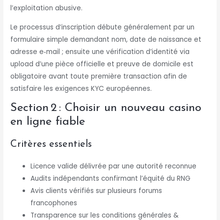
l’exploitation abusive.
Le processus d’inscription débute généralement par un
formulaire simple demandant nom, date de naissance et
adresse e‑mail ; ensuite une vérification d’identité via
upload d’une pièce officielle et preuve de domicile est
obligatoire avant toute première transaction afin de
satisfaire les exigences KYC européennes.
Section 2 : Choisir un nouveau casino
en ligne fiable
Critères essentiels
Licence valide délivrée par une autorité reconnue
Audits indépendants confirmant l’équité du RNG
Avis clients vérifiés sur plusieurs forums
francophones
Transparence sur les conditions générales &