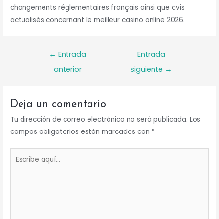
changements réglementaires français ainsi que avis
actualisés concernant le meilleur casino online 2026.
Navegación
←
Entrada
Entrada
de
anterior
siguiente
→
entradas
Deja un comentario
Tu dirección de correo electrónico no será publicada.
Los
campos obligatorios están marcados con
*
Escribe
aquí...