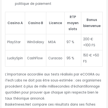
politique de paiement
RTP
Bonus
Casino A
Casino B
Licence
moyen
bienvenue
slots
200 €
PlayStar
WinGalaxy
MGA
97 %
+100 FS
150 € +50
LuckySpin
CashFlow
Curacao
95 %
FS
L’importance accordée aux tests réalisés par eCOGRA ou
iTech Labs ne doit pas être sous‑estimée : ces organismes
procèdent à plus de mille millisecondes d’échantillonnage
quotidien pour prouver que chaque spin respecte bien le
taux théorique annoncé.
Basketnews.Net compare ces résultats dans ses fiches