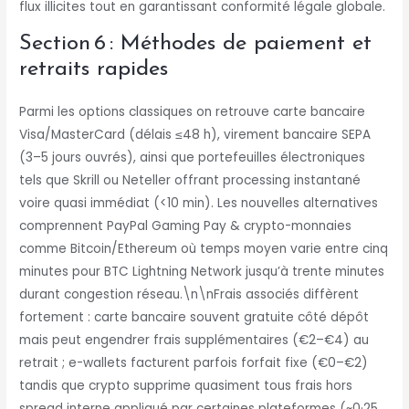
flux illicites tout en garantissant conformité légale globale.
Section 6 : Méthodes de paiement et
retraits rapides
Parmi les options classiques on retrouve carte bancaire
Visa/MasterCard (délais ≤48 h), virement bancaire SEPA
(3–5 jours ouvrés), ainsi que portefeuilles électroniques
tels que Skrill ou Neteller offrant processing instantané
voire quasi immédiat (<10 min). Les nouvelles alternatives
comprennent PayPal Gaming Pay & crypto-monnaies
comme Bitcoin/Ethereum où temps moyen varie entre cinq
minutes pour BTC Lightning Network jusqu’à trente minutes
durant congestion réseau.\n\nFrais associés diffèrent
fortement : carte bancaire souvent gratuite côté dépôt
mais peut engendrer frais supplémentaires (€2–€4) au
retrait ; e-wallets facturent parfois forfait fixe (€0–€2)
tandis que crypto supprime quasiment tous frais hors
spread interne appliqué par certaines plateformes (~0·25