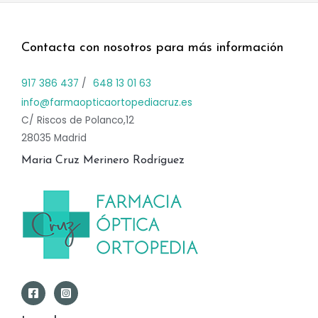
Contacta con nosotros para más información
917 386 437
/
648 13 01 63
info@farmaopticaortopediacruz.es
C/ Riscos de Polanco,12
28035 Madrid
Maria Cruz Merinero Rodríguez