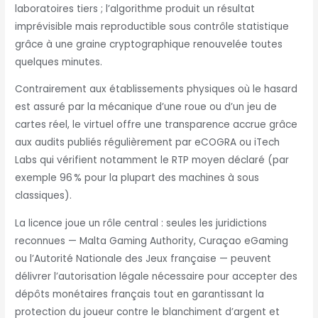
laboratoires tiers ; l’algorithme produit un résultat
imprévisible mais reproductible sous contrôle statistique
grâce à une graine cryptographique renouvelée toutes
quelques minutes.
Contrairement aux établissements physiques où le hasard
est assuré par la mécanique d’une roue ou d’un jeu de
cartes réel, le virtuel offre une transparence accrue grâce
aux audits publiés régulièrement par eCOGRA ou iTech
Labs qui vérifient notamment le RTP moyen déclaré (par
exemple 96 % pour la plupart des machines à sous
classiques).
La licence joue un rôle central : seules les juridictions
reconnues — Malta Gaming Authority, Curaçao eGaming
ou l’Autorité Nationale des Jeux française — peuvent
délivrer l’autorisation légale nécessaire pour accepter des
dépôts monétaires français tout en garantissant la
protection du joueur contre le blanchiment d’argent et