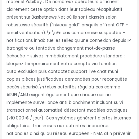
matériel YubiKey . De nombreux opérateurs affichent
clairement cette option dans leur tableau récapitulatif
présent sur Basketnews.Net où ils sont classés selon
robustesse sécurité (“niveau gold” lorsqu’ils offrent OTP +
email verification).\n\nEn cas compromise suspectée –
notifications inhabituelles telles qu’une connexion depuis IP
étrangère ou tentative changement mot‑de‑passe
échouée – suivez immédiatement procédure standard :
bloquez temporairement votre compte via fonction
auto‑exclusion puis contactez support live chat muni
copies pièces justificatives demandées pour reconquête
accès sécurisé.\n\nLes autorités régulatrices comme
ARJEL/ANJ exigent également que chaque casino
implémente surveillance anti‑blanchiment incluant suivi
transactionnel automatisé détectant modèles atypiques
(>10 000 € / jour). Ces systèmes génèrent alertes internes
obligatoires transmises aux autorités financières
nationales ainsi qu’au réseau européen FINMA afin prévenir