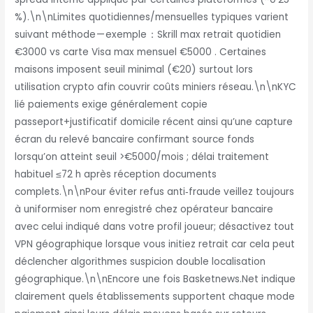
%).\n\nLimites quotidiennes/mensuelles typiques varient
suivant méthode — exemple ：Skrill max retrait quotidien
€3000 vs carte Visa max mensuel €5000 . Certaines
maisons imposent seuil minimal (€20) surtout lors
utilisation crypto afin couvrir coûts miniers réseau.\n\nKYC
lié paiements exige généralement copie
passeport+justificatif domicile récent ainsi qu’une capture
écran du relevé bancaire confirmant source fonds
lorsqu’on atteint seuil >€5000/mois ; délai traitement
habituel ≤72 h après réception documents
complets.\n\nPour éviter refus anti‑fraude veillez toujours
à uniformiser nom enregistré chez opérateur bancaire
avec celui indiqué dans votre profil joueur; désactivez tout
VPN géographique lorsque vous initiez retrait car cela peut
déclencher algorithmes suspicion double localisation
géographique.\n\nEncore une fois Basketnews.Net indique
clairement quels établissements supportent chaque mode