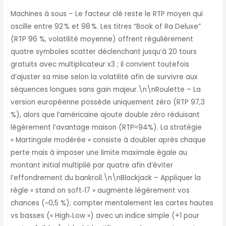
Machines à sous – Le facteur clé reste le RTP moyen qui
oscille entre 92 % et 98 %. Les titres “Book of Ra Deluxe”
(RTP 96 %, volatilité moyenne) offrent régulièrement
quatre symboles scatter déclenchant jusqu’à 20 tours
gratuits avec multiplicateur x3 ; il convient toutefois
d’ajuster sa mise selon la volatilité afin de survivre aux
séquences longues sans gain majeur.\n\nRoulette – La
version européenne possède uniquement zéro (RTP 97,3
%), alors que l’américaine ajoute double zéro réduisant
légèrement l’avantage maison (
RTP≈94%). La stratégie
« Martingale modérée » consiste à doubler après chaque
perte mais à imposer une limite maximale égale au
montant initial multiplié par quatre afin d’éviter
l’effondrement du bankroll.\n\nBlackjack – Appliquer la
règle « stand on soft‑17 » augmente légèrement vos
chances (~0,5 %); compter mentalement les cartes hautes
vs basses (« High‑Low ») avec un indice simple (+1 pour