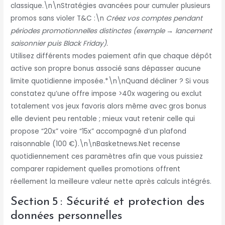
classique.\n\nStratégies avancées pour cumuler plusieurs
promos sans violer T&C :\n
Créez vos comptes pendant
périodes promotionnelles distinctes (exemple → lancement
saisonnier puis Black Friday).
Utilisez différents modes paiement afin que chaque dépôt
active son propre bonus associé sans dépasser aucune
limite quotidienne imposée.*\n\nQuand décliner ? Si vous
constatez qu’une offre impose >40x wagering ou exclut
totalement vos jeux favoris alors même avec gros bonus
elle devient peu rentable ; mieux vaut retenir celle qui
propose “20x” voire “15x” accompagné d’un plafond
raisonnable (
100 €).\n\nBasketnews.Net recense
quotidiennement ces paramètres afin que vous puissiez
comparer rapidement quelles promotions offrent
réellement la meilleure valeur nette après calculs intégrés.
Section 5 : Sécurité et protection des
données personnelles