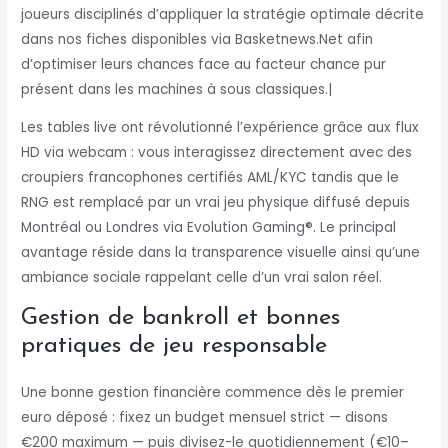
joueurs disciplinés d’appliquer la stratégie optimale décrite
dans nos fiches disponibles via Basketnews.Net afin
d’optimiser leurs chances face au facteur chance pur
présent dans les machines à sous classiques.|
Les tables live ont révolutionné l’expérience grâce aux flux
HD via webcam : vous interagissez directement avec des
croupiers francophones certifiés AML/KYC tandis que le
RNG est remplacé par un vrai jeu physique diffusé depuis
Montréal ou Londres via Evolution Gaming®. Le principal
avantage réside dans la transparence visuelle ainsi qu’une
ambiance sociale rappelant celle d’un vrai salon réel.
Gestion de bankroll et bonnes
pratiques de jeu responsable
Une bonne gestion financière commence dès le premier
euro déposé : fixez un budget mensuel strict — disons
€200 maximum — puis divisez-le quotidiennement (€10–