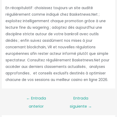
En récapitulatif : choisissez toujours un site audité
régulièrement comme indiqué chez Basketnews.Net ;
exploitez intelligemment chaque promotion grâce à une
lecture fine du wagering ; adoptez dès aujourd’hui une
discipline stricte autour de votre bankroll avec outils
dédiés ; enfin suivez assidûment nos mises à jour
concernant blockchain, VR et nouvelles régulations
européennes afin rester acteur informé plutôt que simple
spectateur.​ Consultez régulièrement Basketnews.Net pour
accéder aux derniers classements actualisés、analyses
approfondies、et conseils exclusifs destinés à optimiser
chacune de vos sessions au meilleur casino en ligne 2026.​
Navegación
←
Entrada
Entrada
de
anterior
siguiente
→
entradas