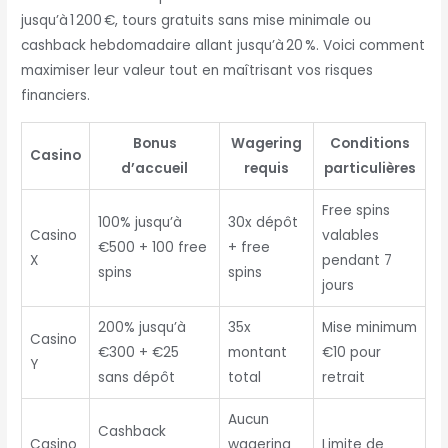
jusqu’à 1 200 €, tours gratuits sans mise minimale ou
cashback hebdomadaire allant jusqu’à 20 %. Voici comment
maximiser leur valeur tout en maîtrisant vos risques
financiers.
Bonus
Wagering
Conditions
Casino
d’accueil
requis
particulières
Free spins
100% jusqu’à
30x dépôt
Casino
valables
€500 + 100 free
+ free
X
pendant 7
spins
spins
jours
200% jusqu’à
35x
Mise minimum
Casino
€300 + €25
montant
€10 pour
Y
sans dépôt
total
retrait
Aucun
Cashback
Casino
wagering
Limite de