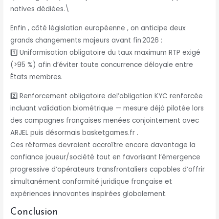
natives dédiées.\
Enfin , côté législation européenne , on anticipe deux
grands changements majeurs avant fin 2026 :
1️⃣ Uniformisation obligatoire du taux maximum RTP exigé
(>95 %) afin d’éviter toute concurrence déloyale entre
États membres.
2️⃣ Renforcement obligatoire del’obligation KYC renforcée
incluant validation biométrique — mesure déjà pilotée lors
des campagnes françaises menées conjointement avec
ARJEL puis désormais basketgames.fr .
Ces réformes devraient accroître encore davantage la
confiance joueur/société tout en favorisant l’émergence
progressive d’opérateurs transfrontaliers capables d’offrir
simultanément conformité juridique française et
expériences innovantes inspirées globalement.
Conclusion