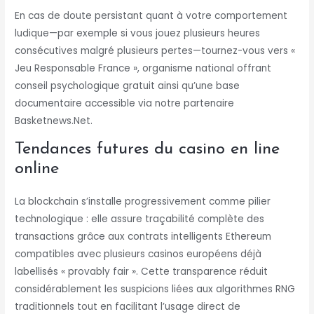
En cas de doute persistant quant à votre comportement
ludique—par exemple si vous jouez plusieurs heures
consécutives malgré plusieurs pertes—tournez-vous vers «
Jeu Responsable France », organisme national offrant
conseil psychologique gratuit ainsi qu’une base
documentaire accessible via notre partenaire
Basketnews.Net.
Tendances futures du casino en line​
online​
La blockchain s’installe progressivement comme pilier
technologique : elle assure traçabilité complète des
transactions grâce aux contrats intelligents Ethereum
compatibles avec plusieurs casinos européens déjà
labellisés « provably fair ». Cette transparence réduit
considérablement les suspicions liées aux algorithmes RNG
traditionnels tout en facilitant l’usage direct de