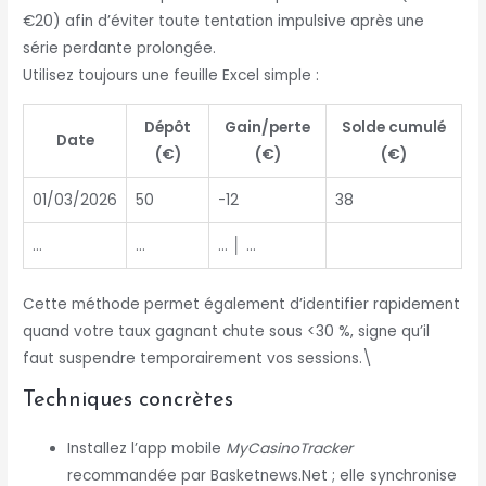
€20) afin d’éviter toute tentation impulsive après une
série perdante prolongée.
Utilisez toujours une feuille Excel simple :
Dépôt
Gain/perte
Solde cumulé
Date
(€)
(€)
(€)
01/03/2026
50
-12
38
…
…
… │ …
Cette méthode permet également d’identifier rapidement
quand votre taux gagnant chute sous <30 %, signe qu’il
faut suspendre temporairement vos sessions.\
Techniques concrètes
Installez l’app mobile
MyCasinoTracker
recommandée par Basketnews.Net ; elle synchronise