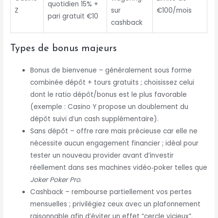
quotidien 15% +
Z
sur
€100/mois
pari gratuit €10
cashback
Types de bonus majeurs
Bonus de bienvenue – généralement sous forme
combinée dépôt + tours gratuits ; choisissez celui
dont le ratio dépôt/bonus est le plus favorable
(exemple : Casino Y propose un doublement du
dépôt suivi d’un cash supplémentaire).
Sans dépôt – offre rare mais précieuse car elle ne
nécessite aucun engagement financier ; idéal pour
tester un nouveau provider avant d’investir
réellement dans ses machines vidéo‑poker telles que
Joker Poker Pro
.
Cashback – rembourse partiellement vos pertes
mensuelles ; privilégiez ceux avec un plafonnement
raisonnable afin d’éviter un effet “cercle vicieux”.