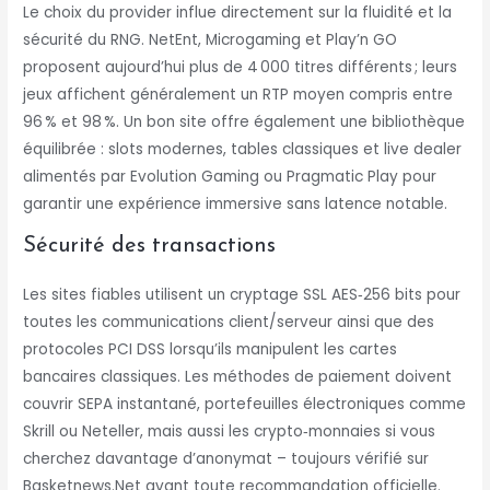
Le choix du provider influe directement sur la fluidité et la
sécurité du RNG. NetEnt, Microgaming et Play’n GO
proposent aujourd’hui plus de 4 000 titres différents ; leurs
jeux affichent généralement un RTP moyen compris entre
96 % et 98 %. Un bon site offre également une bibliothèque
équilibrée : slots modernes, tables classiques et live dealer
alimentés par Evolution Gaming ou Pragmatic Play pour
garantir une expérience immersive sans latence notable.
Sécurité des transactions
Les sites fiables utilisent un cryptage SSL AES‑256 bits pour
toutes les communications client/serveur ainsi que des
protocoles PCI DSS lorsqu’ils manipulent les cartes
bancaires classiques. Les méthodes de paiement doivent
couvrir SEPA instantané, portefeuilles électroniques comme
Skrill ou Neteller, mais aussi les crypto‑monnaies si vous
cherchez davantage d’anonymat – toujours vérifié sur
Basketnews.Net avant toute recommandation officielle.