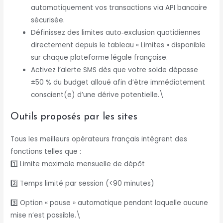
automatiquement vos transactions via API bancaire
sécurisée.
Définissez des limites auto‑exclusion quotidiennes
directement depuis le tableau « Limites » disponible
sur chaque plateforme légale française.
Activez l’alerte SMS dès que votre solde dépasse
±50 % du budget alloué afin d’être immédiatement
conscient(e) d’une dérive potentielle.\
Outils proposés par les sites
Tous les meilleurs opérateurs français intègrent des
fonctions telles que :
1️⃣ Limite maximale mensuelle de dépôt
2️⃣ Temps limité par session (<90 minutes)
3️⃣ Option « pause » automatique pendant laquelle aucune
mise n’est possible.\