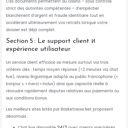
Ces documents permettent au casino – sous contrôle
strict des autorités compétentes – d’empêcher
blanchiment d’argent et fraude identitaire tout en
accélérant ultérieurement vos retraits lorsque votre
dossier est déjà complet.
Section 5 : Le support client и
expérience utilisateur
Un service client efficace se mesure surtout via trois
critères clés : temps moyen réponse (<​2 minutes via chat
live), niveau linguistique adapté au public francophone («
bonjour », « merci » inclus) ainsi que capacité réelle à
résoudre rapidement disputes relatives aux paiements ou
aux conditions bonus.
Les meilleurs sites listés par Basketnews.Net proposent
désormais :
Chat live disponible
24/7
avec agents spécialisés