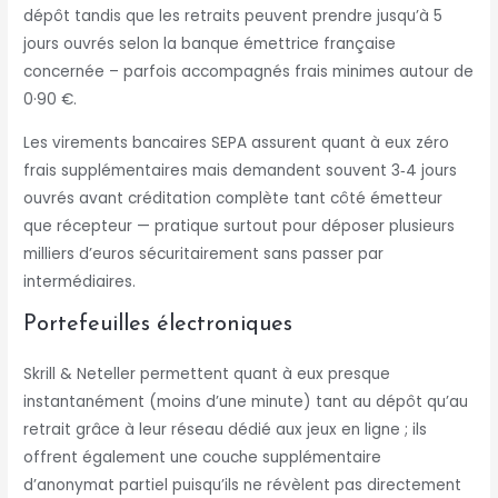
dépôt tandis que les retraits peuvent prendre jusqu’à 5
jours ouvrés selon la banque émettrice française
concernée – parfois accompagnés frais minimes autour de
0·90 €.
Les virements bancaires SEPA assurent quant à eux zéro
frais supplémentaires mais demandent souvent 3‑4 jours
ouvrés avant créditation complète tant côté émetteur
que récepteur — pratique surtout pour déposer plusieurs
milliers d’euros sécuritairement sans passer par
intermédiaires.
Portefeuilles électroniques
Skrill & Neteller permettent quant à eux presque
instantanément (moins d’une minute) tant au dépôt qu’au
retrait grâce à leur réseau dédié aux jeux en ligne ; ils
offrent également une couche supplémentaire
d’anonymat partiel puisqu’ils ne révèlent pas directement