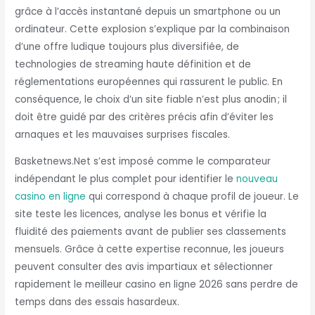
grâce à l’accès instantané depuis un smartphone ou un
ordinateur. Cette explosion s’explique par la combinaison
d’une offre ludique toujours plus diversifiée, de
technologies de streaming haute définition et de
réglementations européennes qui rassurent le public. En
conséquence, le choix d’un site fiable n’est plus anodin ; il
doit être guidé par des critères précis afin d’éviter les
arnaques et les mauvaises surprises fiscales.
Basketnews.Net s’est imposé comme le comparateur
indépendant le plus complet pour identifier le
nouveau
casino en ligne
qui correspond à chaque profil de joueur. Le
site teste les licences, analyse les bonus et vérifie la
fluidité des paiements avant de publier ses classements
mensuels. Grâce à cette expertise reconnue, les joueurs
peuvent consulter des avis impartiaux et sélectionner
rapidement le meilleur casino en ligne 2026 sans perdre de
temps dans des essais hasardeux.