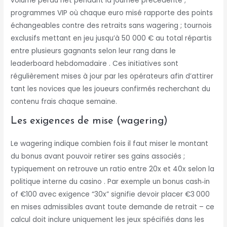
volume perdu net pendant la journée précédente ;
programmes VIP où chaque euro misé rapporte des points
échangeables contre des retraits sans wagering ; tournois
exclusifs mettant en jeu jusqu’à 50 000 € au total répartis
entre plusieurs gagnants selon leur rang dans le
leaderboard hebdomadaire . Ces initiatives sont
régulièrement mises à jour par les opérateurs afin d’attirer
tant les novices que les joueurs confirmés recherchant du
contenu frais chaque semaine.
Les exigences de mise (wagering)
Le wagering indique combien fois il faut miser le montant
du bonus avant pouvoir retirer ses gains associés ;
typiquement on retrouve un ratio entre 20x et 40x selon la
politique interne du casino . Par exemple un bonus cash‑in
of €100 avec exigence “30x” signifie devoir placer €3 000
en mises admissibles avant toute demande de retrait – ce
calcul doit inclure uniquement les jeux spécifiés dans les