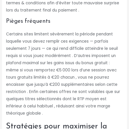
termes & conditions afin d’éviter toute mauvaise surprise
lors du traitement final du paiement .
Pièges fréquents
Certains sites limitent sévèrement la période pendant
laquelle vous devez remplir ces exigences — parfois
seulement 7 jours — ce qui rend difficile atteindre le seuil
requis si vous jouez modérément . D’autres imposent un
plafond maximal sur les gains issus du bonus gratuit :
même si vous remportez €5 000 lors d’une session avec
tours gratuits limités à €20 chacun , vous ne pourrez
encaisser que jusqu’à €200 supplémentaires selon cette
restriction . Enfin certaines offres ne sont valables que sur
quelques titres sélectionnés dont le RTP moyen est
inférieur à celui habituel , réduisant ainsi votre marge
théorique globale .
Stratégies pour maximiser la