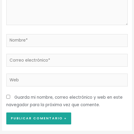
Nombre*
Correo
electrónico*
Web
Guarda mi nombre, correo electrónico y web en este
navegador para la próxima vez que comente.