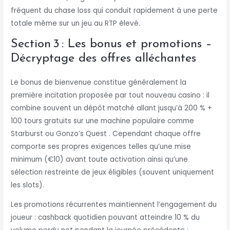
fréquent du chase loss qui conduit rapidement à une perte
totale même sur un jeu au RTP élevé.
Section 3 : Les bonus et promotions –
Décryptage des offres alléchantes
Le bonus de bienvenue constitue généralement la
première incitation proposée par tout nouveau casino : il
combine souvent un dépôt matché allant jusqu’à 200 % +
100 tours gratuits sur une machine populaire comme
Starburst ou Gonzo’s Quest . Cependant chaque offre
comporte ses propres exigences telles qu’une mise
minimum (€10) avant toute activation ainsi qu’une
sélection restreinte de jeux éligibles (souvent uniquement
les slots).
Les promotions récurrentes maintiennent l’engagement du
joueur : cashback quotidien pouvant atteindre 10 % du