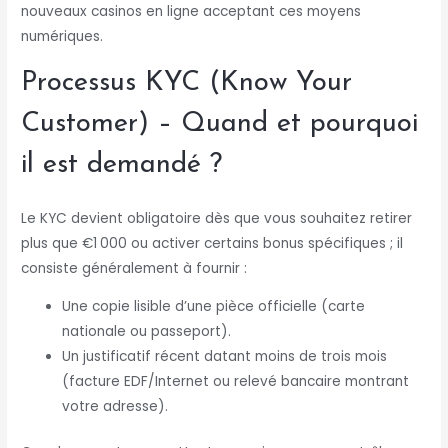
nouveaux casinos en ligne acceptant ces moyens
numériques.
Processus KYC (Know Your
Customer) – Quand et pourquoi
il est demandé ?
Le KYC devient obligatoire dès que vous souhaitez retirer
plus que €1 000 ou activer certains bonus spécifiques ; il
consiste généralement à fournir :
Une copie lisible d’une pièce officielle (carte
nationale ou passeport).
Un justificatif récent datant moins de trois mois
(facture EDF/Internet ou relevé bancaire montrant
votre adresse).