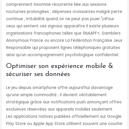
comprennent insomnie récurrente liée aux sessions
nocturnes prolongées , dépenses croissantes malgré perte
continue , irritabilité quand on ne peut pas jouer.\nPour
ceux qui sentent ces signaux apparaître il existe plusieurs
organisations francophones telles que SNAAPF+, Gamblers
Anonymous France ou encore La Fédération Française Jeux
Responsable qui proposent lignes téléphoniques gratuites
ainsi qu’un accompagnement psychologique confidentiel.
Optimiser son expérience mobile &
sécuriser ses données
Le jeu depuis smartphone offre aujourd’hui davantage
qu’une simple commodité ; il devient véritablement
stratégique grâce aux notifications push annonçant offres
exclusives réservées aux appareils mobiles seulement.
Les applications natives publiées officiellement sur Google
Play Store ou Apple App Store utilisent souvent une couche