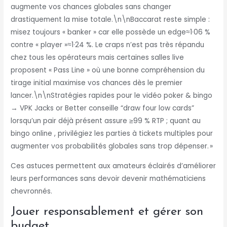
augmente vos chances globales sans changer
drastiquement la mise totale.\n\nBaccarat reste simple :
misez toujours « banker » car elle possède un edge≈1·06 %
contre « player »≈1·24 %. Le craps n’est pas très répandu
chez tous les opérateurs mais certaines salles live
proposent « Pass Line » où une bonne compréhension du
tirage initial maximise vos chances dès le premier
lancer.\n\nStratégies rapides pour le vidéo poker & bingo
→ VPK Jacks or Better conseille “draw four low cards”
lorsqu’un pair déjà présent assure ≥99 % RTP ; quant au
bingo online , privilégiez les parties à tickets multiples pour
augmenter vos probabilités globales sans trop dépenser. »
Ces astuces permettent aux amateurs éclairés d’améliorer
leurs performances sans devoir devenir mathématiciens
chevronnés.
Jouer responsablement et gérer son
budget