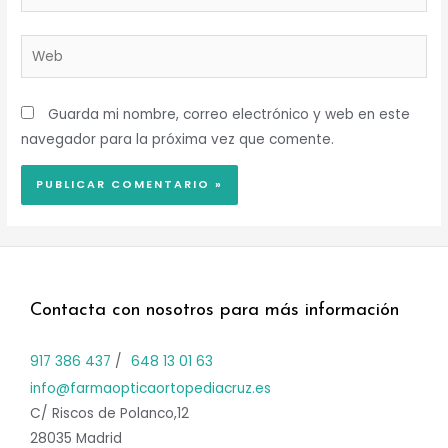
electrónico*
Web
Guarda mi nombre, correo electrónico y web en este
navegador para la próxima vez que comente.
Contacta con nosotros para más información
917 386 437
/
648 13 01 63
info@farmaopticaortopediacruz.es
C/ Riscos de Polanco,12
28035 Madrid