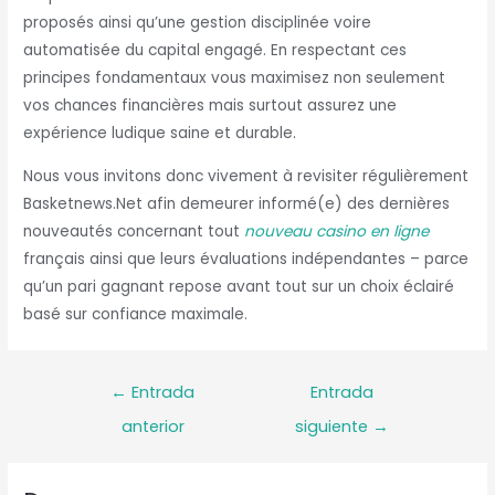
proposés ainsi qu’une gestion disciplinée voire
automatisée du capital engagé.​ En respectant ces
principes fondamentaux vous maximisez non seulement
vos chances financières mais surtout assurez une
expérience ludique saine et durable.​
Nous vous invitons donc vivement à revisiter régulièrement
Basketnews.Net afin demeurer informé(e) des dernières
nouveautés concernant tout
nouveau casino en ligne
français ainsi que leurs évaluations indépendantes – parce
qu’un pari gagnant repose avant tout sur un choix éclairé
basé sur confiance maximale.​
Navegación
←
Entrada
Entrada
de
anterior
siguiente
→
entradas