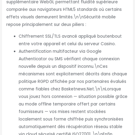
supplémentaire WebGL permettant fluidité supérieure
comparée aux navigateurs HTML5 standards où certains
effets visuels demeurent limités.\n\nSécurité mobile
repose principalement sur deux piliers :
Chiffrement SSL/TLS avancé appliqué bout­en­bout
entre votre appareil et celui du serveur Casino.
Authentification multifacteur via Google
Authenticator ou SMS vérifiant chaque connexion
nouvelle depuis un dispositif inconnu.\nCes
mécanismes sont explicitement décrits dans chaque
politique RGPD affichée par nos partenaires évalués
comme fiables chez Basketnews.Net.\n\nLorsque
vous jouez hors connexion — situation possible grâce
au mode offline temporaire offert par certains
fournisseurs — vos mises restent stockées
localement sous forme chiffrée puis synchronisées
automatiquement dès récupération réseau stable
via cloud sécurisé certifié ISO27001 .\n\nEnfin