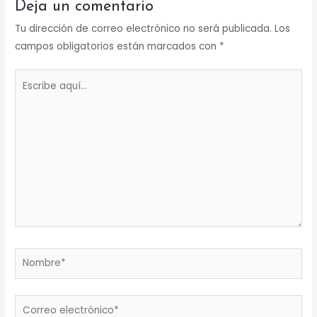
Deja un comentario
Tu dirección de correo electrónico no será publicada.
Los
campos obligatorios están marcados con
*
Escribe
aquí...
Nombre*
Correo