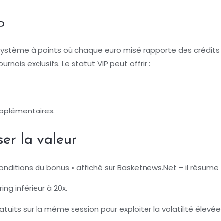
P
ystème à points où chaque euro misé rapporte des crédit
rnois exclusifs. Le statut VIP peut offrir :
upplémentaires.
er la valeur
conditions du bonus » affiché sur Basketnews.Net – il résume 
ing inférieur à 20x.
tuits sur la même session pour exploiter la volatilité élevé