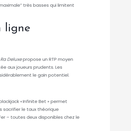
maximale” très basses qui limitent
 ligne
 Ra Deluxe
propose un RTP moyen
tée aux joueurs prudents. Les
idérablement le gain potentiel.
lackjack « Infinite Bet » permet
sacrifier le taux théorique
er – toutes deux disponibles chez le