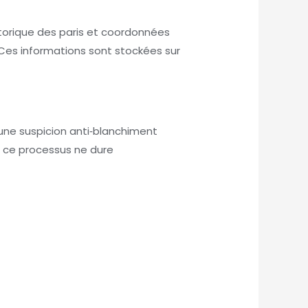
storique des paris et coordonnées
Ces informations sont stockées sur
’une suspicion anti‑blanchiment
t ; ce processus ne dure