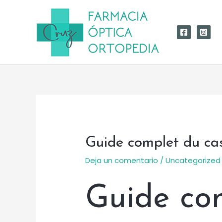
Ir
al
contenido
Guide complet du cas
Deja un comentario
/
Uncategorized
Guide com