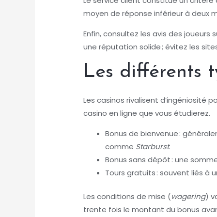
Le service client constitue un critère 
moyen de réponse inférieur à deux 
Enfin, consultez les avis des joueurs
une réputation solide ; évitez les s
Les différents 
Les casinos rivalisent d’ingéniosité p
casino en ligne que vous étudierez.
Bonus de bienvenue : générale
comme
Starburst
.
Bonus sans dépôt : une somme fi
Tours gratuits : souvent liés à
Les conditions de mise (
wagering
) v
trente fois le montant du bonus avant