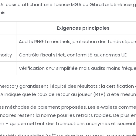
 Un casino affichant une licence MGA ou Gibraltar bénéficie
is.
Exigences principales
Audits RNG trimestriels, protection des fonds sépar
hority
Contrôle fiscal strict, conformité aux normes UE
Vérification KYC simplifiée mais audits moins fréqu
tor) garantissent l’équité des résultats ; la certification
 indique que le taux de retour au joueur (RTP) a été mesu
ier les méthodes de paiement proposées. Les e‑wallets comme 
ncaires restent la norme pour les retraits rapides. De plus 
m – qui permettent des transactions anonymes et souvent s