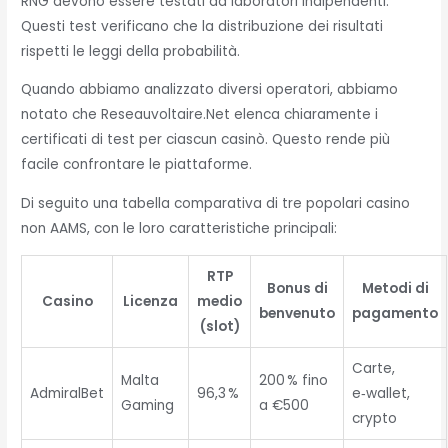
RNG devono essere testati da laboratori indipendenti.
Questi test verificano che la distribuzione dei risultati
rispetti le leggi della probabilità.
Quando abbiamo analizzato diversi operatori, abbiamo
notato che Reseauvoltaire.Net elenca chiaramente i
certificati di test per ciascun casinò. Questo rende più
facile confrontare le piattaforme.
Di seguito una tabella comparativa di tre popolari casino
non AAMS, con le loro caratteristiche principali:
RTP
Bonus di
Metodi di
Casino
Licenza
medio
benvenuto
pagamento
(slot)
Carte,
Malta
200 % fino
AdmiralBet
96,3 %
e‑wallet,
Gaming
a €500
crypto