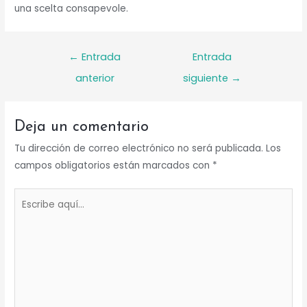
una scelta consapevole.
Navegación
←
Entrada
Entrada
de
anterior
siguiente
→
entradas
Deja un comentario
Tu dirección de correo electrónico no será publicada.
Los
campos obligatorios están marcados con
*
Escribe
aquí...