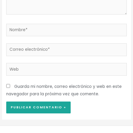
Nombre*
Correo
electrónico*
Web
Guarda mi nombre, correo electrónico y web en este
navegador para la próxima vez que comente.