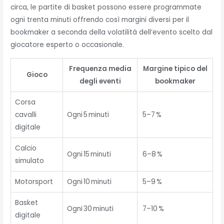
circa, le partite di basket possono essere programmate
ogni trenta minuti offrendo così margini diversi per il
bookmaker a seconda della volatilità dell’evento scelto dal
giocatore esperto o occasionale.
Frequenza media
Margine tipico del
Gioco
degli eventi
bookmaker
Corsa
cavalli
Ogni 5 minuti
5–7 %
digitale
Calcio
Ogni 15 minuti
6–8 %
simulato
Motorsport
Ogni 10 minuti
5–9 %
Basket
Ogni 30 minuti
7–10 %
digitale