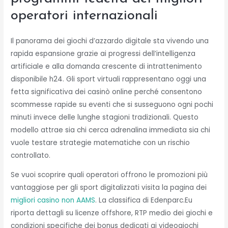
operatori internazionali
Il panorama dei giochi d’azzardo digitale sta vivendo una
rapida espansione grazie ai progressi dell’intelligenza
artificiale e alla domanda crescente di intrattenimento
disponibile h24. Gli sport virtuali rappresentano oggi una
fetta significativa dei casinò online perché consentono
scommesse rapide su eventi che si susseguono ogni pochi
minuti invece delle lunghe stagioni tradizionali. Questo
modello attrae sia chi cerca adrenalina immediata sia chi
vuole testare strategie matematiche con un rischio
controllato.
Se vuoi scoprire quali operatori offrono le promozioni più
vantaggiose per gli sport digitalizzati visita la pagina dei
migliori casino non AAMS
. La classifica di Edenparc.Eu
riporta dettagli su licenze offshore, RTP medio dei giochi e
condizioni specifiche dei bonus dedicati ai videogiochi