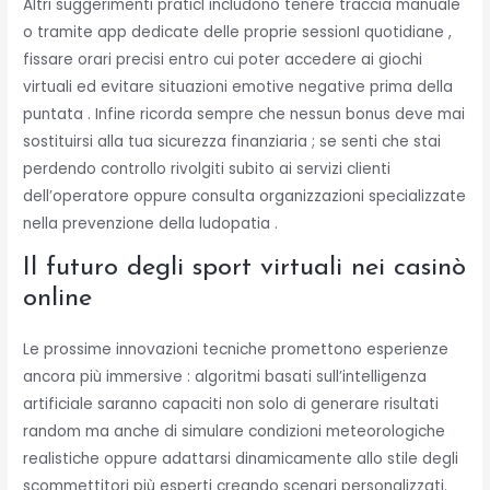
Altri suggerimenti pratic​I includono tenere traccia manuale
o tramite app dedicate delle proprie sessionI quotidiane ,
fissare orari precisi entro cui poter accedere ai giochi
virtu­ali ed evitare situazioni emotive negative prima della
puntata . Infine ricorda sempre che nessun bonus deve mai
sostituirsi alla tua sicurezza finanziaria ; se senti che stai
perdendo controllo rivolgiti subito ai servizi clienti
dell’operatore oppure consulta organizzazioni specializzate
nella prevenzione della ludopatia .
Il futuro degli sport virtuali nei casinò
online
Le prossime innovazioni tecniche promettono esperienze
ancora più immersive : algoritmi basati sull’intelligenza
artificiale saranno capac­i​ti non solo di generare risultati
random ma anche di simulare condizioni meteorologiche
realistiche ​oppure adattarsi dinamicamente allo stile de­gli
scommettitori più esperti creando scenari personalizzati​.