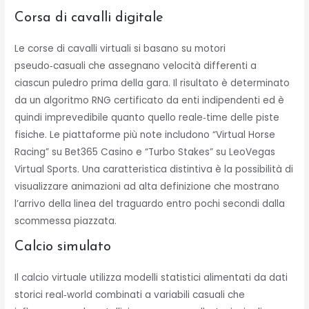
Corsa di cavalli digitale
Le corse di cavalli virtuali si basano su motori
pseudo‑casuali che assegnano velocità differenti a
ciascun puledro prima della gara. Il risultato è determinato
da un algoritmo RNG certificato da enti indipendenti ed è
quindi imprevedibile quanto quello reale‑time delle piste
fisiche. Le piattaforme più note includono “Virtual Horse
Racing” su Bet365 Casino e “Turbo Stakes” su LeoVegas
Virtual Sports. Una caratteristica distintiva è la possibilità di
visualizzare animazioni ad alta definizione che mostrano
l’arrivo della linea del traguardo entro pochi secondi dalla
scommessa piazzata.
Calcio simulato
Il calcio virtuale utilizza modelli statistici alimentati da dati
storici real‑world combinati a variabili casuali che