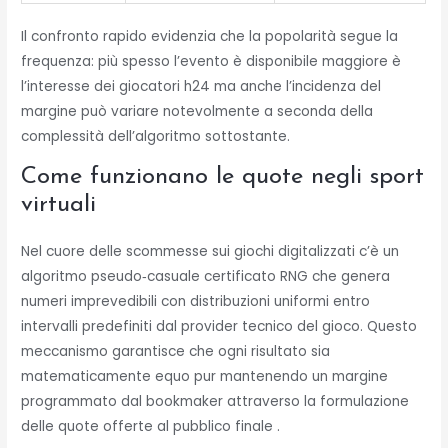
Il confronto rapido evidenzia che la popolarità segue la
frequenza: più spesso l’evento è disponibile maggiore è
l’interesse dei giocatori h24 ma anche l’incidenza del
margine può variare notevolmente a seconda della
complessità dell’algoritmo sottostante.
Come funzionano le quote negli sport
virtuali
Nel cuore delle scommesse sui giochi digitalizzati c’è un
algoritmo pseudo‑casuale certificato RNG che genera
numeri imprevedibili con distribuzioni uniformi entro
intervalli predefiniti dal provider tecnico del gioco. Questo
meccanismo garantisce che ogni risultato sia
matematicamente equo pur mantenendo un margine
programmato dal bookmaker attraverso la formulazione
delle quote offerte al pubblico finale .