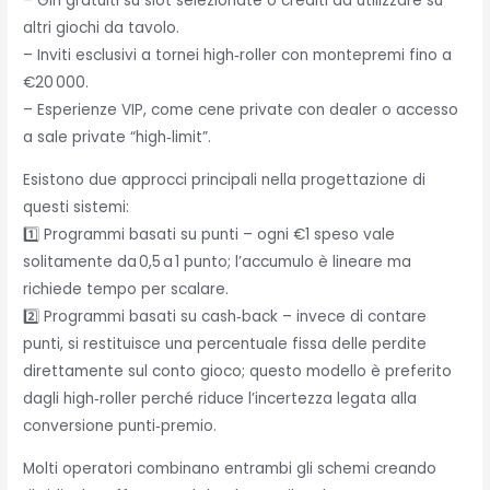
– Giri gratuiti su slot selezionate o crediti da utilizzare su
altri giochi da tavolo.
– Inviti esclusivi a tornei high‑roller con montepremi fino a
€20 000.
– Esperienze VIP, come cene private con dealer o accesso
a sale private “high‑limit”.
Esistono due approcci principali nella progettazione di
questi sistemi:
1️⃣ Programmi basati su punti – ogni €1 speso vale
solitamente da 0,5 a 1 punto; l’accumulo è lineare ma
richiede tempo per scalare.
2️⃣ Programmi basati su cash‑back – invece di contare
punti, si restituisce una percentuale fissa delle perdite
direttamente sul conto gioco; questo modello è preferito
dagli high‑roller perché riduce l’incertezza legata alla
conversione punti‑premio.
Molti operatori combinano entrambi gli schemi creando