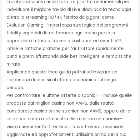
In sintesi abbiamo analizzato tre pilastri fondamentali per
individuare il migliore tavolo di Live Blackjack: la tecnologia
dietro lo streaming HD/4K fornita da giganti come
Evolution Gaming; l’importanza strategica dei programmi
fidelity capacìdi di trasformare ogni mano persa in
opportunità future attraverso cashback ed eventi VIP;
infine le tattiche pratiche per far fruttare rapidamente
punti e premi sfruttando side bet intelligenti e tempistiche
mirate.
Applicando queste linee guida potrai ottimizzare sia
l’esperienza ludica sia il ritorno economico sul lungo
periodo.
Per confrontare le ultime offerte disponibili —incluse quelle
proposte dai migliori casino non AAMS, dalle realtà
considerate casino online stranieri non AAMS, oppure dalla
selezione curata nella nostra «lista casino non aams»—
visita nuovamente Directline.it dove troverai recensioni
aggiornate ed approfondimenti utilissimi prima della tua