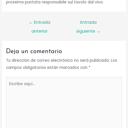
prossima puntata responsabile sul tavolo dal vivo.​
Navegación
←
Entrada
Entrada
de
anterior
siguiente
→
entradas
Deja un comentario
Tu dirección de correo electrónico no será publicada.
Los
campos obligatorios están marcados con
*
Escribe
aquí...