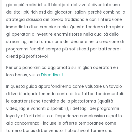
gioco più realistiche. Il blackjack dal vivo è diventato uno
dei titoli più richiesti dai giocatori italiani perché combina la
strategia classica del tavolo tradizionale con l’interazione
immediata di un croupier reale. Questa tendenza ha spinto
gli operatori a investire enormi risorse nella qualità dello
streaming, nella formazione dei dealer e nella creazione di
programmi fedeltà sempre più sofisticati per trattenere i
clienti più profittevoli.
Per una panoramica aggiornata sui migliori operatori e i
loro bonus, visita
Directline.it
.
In questa guida approfondiremo come valutare un tavolo
di live blackjack tenendo conto di tre fattori fondamentali:
le caratteristiche tecniche della piattaforma (qualità
video, lag e varianti disponibili), i dettagli dei programmi
loyalty offerti dal sito e l’esperienza complessiva rispetto
alla concorrenza—incluse le offerte temporanee come
tornei o bonus di benvenuto. L’obiettivo è fornire uno