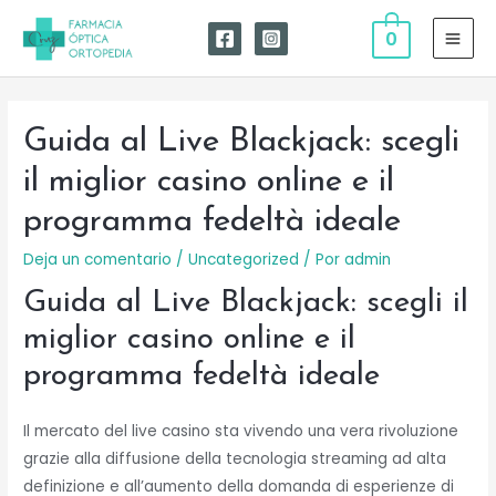
Ir
0
al
MAI
contenido
MEN
Guida al Live Blackjack: scegli
il miglior casino online e il
programma fedeltà ideale
Deja un comentario
/
Uncategorized
/ Por
admin
Guida al Live Blackjack: scegli il
miglior casino online e il
programma fedeltà ideale
Il mercato del live casino sta vivendo una vera rivoluzione
grazie alla diffusione della tecnologia streaming ad alta
definizione e all’aumento della domanda di esperienze di