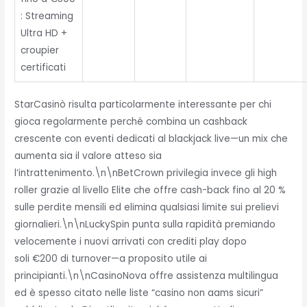
: Streaming
Ultra HD +
croupier
certificati
StarCasinò risulta particolarmente interessante per chi
gioca regolarmente perché combina un cashback
crescente con eventi dedicati al blackjack live—un mix che
aumenta sia il valore atteso sia
l’intrattenimento.\n\nBetCrown privilegia invece gli high
roller grazie al livello Elite che offre cash-back fino al 20 %
sulle perdite mensili ed elimina qualsiasi limite sui prelievi
giornalieri.\n\nLuckySpin punta sulla rapidità premiando
velocemente i nuovi arrivati con crediti play dopo
soli €200 di turnover—a proposito utile ai
principianti.\n\nCasinoNova offre assistenza multilingua
ed è spesso citato nelle liste “casino non aams sicuri”