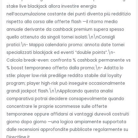
stake live blackjack allora investire energia
nell’accumulazione costante dei punti diventa più redditizio
rispetto alla corsa alle offerte flash —il ritorno medio
annuale derivante da cashback premium supera spesso
quello ottenuto da singoli tornei isolati.\n\nConsigli
pratici:\n- Mappa calendario promo: annota date tornei
specializzati blackjack ed eventi “double points”.\n-
Calcola break-even: confronta % cashback permanente vs
% boost temporaneo offerto dalla promo;\n- Adatta lo
stile: player low‑risk predilige reddito stabile dal loyalty
program; player high‑risk può inseguire occasionalmente
grandi jackpot flash.\n\nApplicando questa analisi
comparativa potrai decidere consapevolmente quando
concentrare le proprie scommesse sulle offerte
temporanee oppure affidarsi ai vantaggi durevoli costruiti
giorno dopo giorno —una logica ampiamente supportata
dalle recensioni approfondite pubblicate regolarmente su
Directline.it.