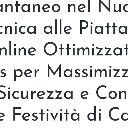
tantaneo nel Nu
nica alle Piatt
line Ottimizza
s per Massimiz
 Sicurezza e Co
e Festività di 