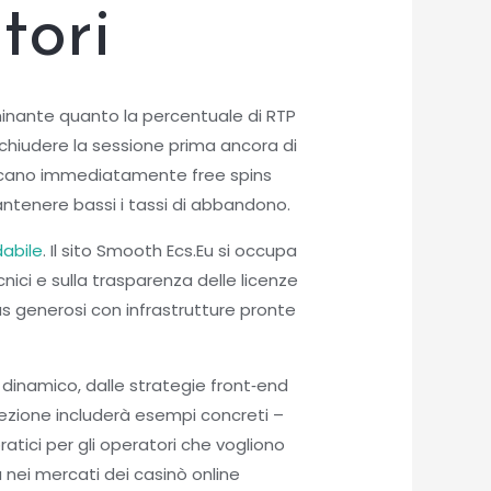
tori
minante quanto la percentuale di RTP
a chiudere la sessione prima ancora di
 cercano immediatamente free spins
antenere bassi i tassi di abbandono.
dabile
. Il sito Smooth Ecs.Eu si occupa
nici e sulla trasparenza delle licenze
us generosi con infrastrutture pronte
 dinamico, dalle strategie front‑end
sezione includerà esempi concreti –
atici per gli operatori che vogliono
nei mercati dei casinò online