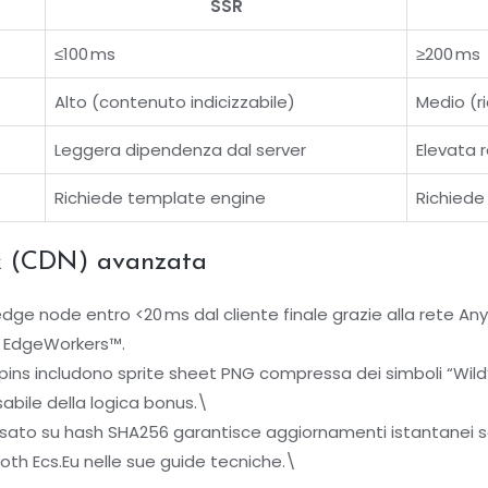
SSR
≤100 ms
≥200 ms
Alto (contenuto indicizzabile)
Medio (r
Leggera dipendenza dal server
Elevata r
Richiede template engine
Richiede
k (CDN) avanzata
e node entro <20 ms dal cliente finale grazie alla rete An
 EdgeWorkers™.
ee spins includono sprite sheet PNG compressa dei simboli “Wild”
abile della logica bonus.\
asato su hash SHA256 garantisce aggiornamenti istantanei s
oth Ecs.Eu nelle sue guide tecniche.\