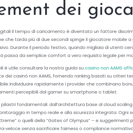
ement dei gioca
gitali il tempo di caricamento è diventato un fattore discri
frame che tarda più di due secondi spinge il giocatore mobile 
ssivo. Durante il periodo festivo, quando migliaia di utenti
cità passa da semplice comfort a vero requisito legale per m
ili è utile consultare la nostra guida su
casino non AAMS affi
e dei casinò non AAMS, fornendo ranking basati su criteri tec
ssibile individuare rapidamente i provider che combinano bon
ntamenti percepibili dal gamer su smartphone o tablet.
ilastri fondamentali: dall’architettura base al cloud scaling
onitoraggio in tempo reale e alla sicurezza integrata. Ogni 
Xtreme” o quelli della “Gates of Olympus” – e suggerimenti pr
a‑veloce senza sacrificare fairness o compliance normativa 