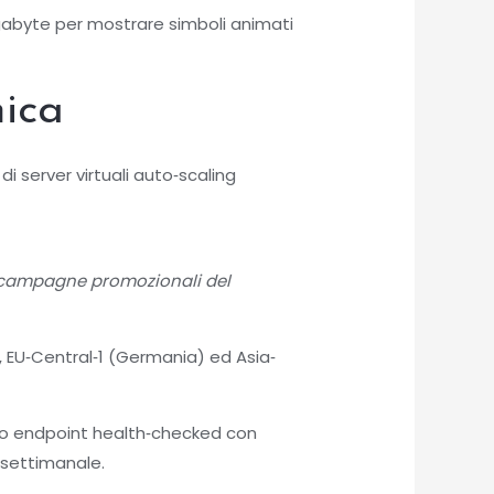
gabyte per mostrare simboli animati
mica
 server virtuali auto‑scaling
le campagne promozionali del
, EU‑Central‑1 (Germania) ed Asia‐
rso endpoint health‑checked con
 settimanale.