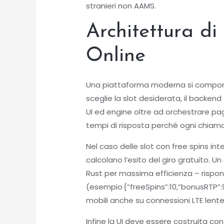
stranieri non AAMS.
Architettura di
Online
Una piattaforma moderna si compone t
sceglie la slot desiderata, il backen
UI ed engine oltre ad orchestrare pag
tempi di risposta perché ogni chiama
Nel caso delle slot con free spins i
calcolano l’esito del giro gratuito. 
Rust per massima efficienza – rispond
(esempio {“freeSpins”:10,“bonusRTP”:96
mobili anche su connessioni LTE lente
Infine la UI deve essere costruita con