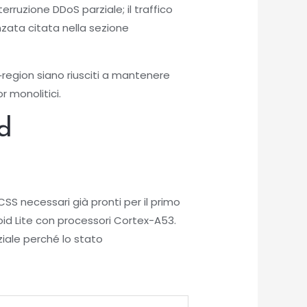
ruzione DDoS parziale; il traffico
zata citata nella sezione
‑region siano riusciti a mantenere
r monolitici.
d
SS necessari già pronti per il primo
oid Lite con processori Cortex-A53.
ziale perché lo stato