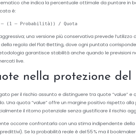
atematico che indica la percentuale ottimale da puntare in b
cata è:
 – (1 – Probabilità)) / Quota
o aggressiva; una versione più conservativa prevede l’utilizzo
ella regola del Flat‑Betting, dove ogni puntata corrisponde a 
etodologia garantisce stabilità anche quando le previsioni n
ercati live.
quote nella protezione del
to per il rischio assunto e distinguere tra quote “value” e q
odo. Una quota “value” offre un margine positivo rispetto alla
ialmente il ritorno potenziale senza giustificare il rischio agg
nte occorre confrontarla con una stima indipendente della 
predittivi). Se la probabilità reale è del 55 % ma il bookmak