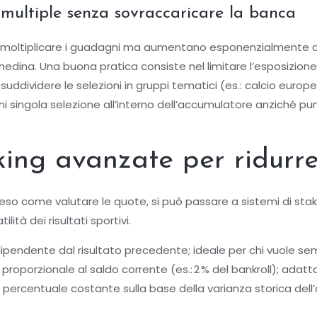
multiple senza sovraccaricare la banca
moltiplicare i guadagni ma aumentano esponenzialmente anch
 schedina. Una buona pratica consiste nel limitare l’esposiz
 suddividere le selezioni in gruppi tematici (es.: calcio europeo
gni singola selezione all’interno dell’accumulatore anziché punt
king avanzate per ridurre 
preso come valutare le quote, si può passare a sistemi di stak
tilità dei risultati sportivi.
dipendente dal risultato precedente; ideale per chi vuole semp
roporzionale al saldo corrente (es.: 2 % del bankroll); adatta 
a percentuale costante sulla base della varianza storica dell’