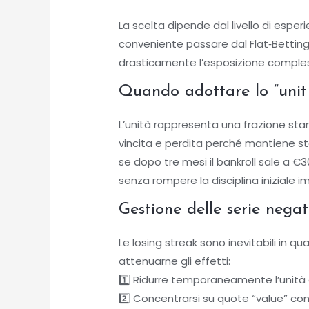
La scelta dipende dal livello di esper
conveniente passare dal Flat‑Betting
drasticamente l’esposizione comples
Quando adottare lo “unit
L’unità rappresenta una frazione stand
vincita e perdita perché mantiene st
se dopo tre mesi il bankroll sale a 
senza rompere la disciplina iniziale i
Gestione delle serie negat
Le losing streak sono inevitabili in qu
attenuarne gli effetti:
1️⃣ Ridurre temporaneamente l’unità a
2️⃣ Concentrarsi su quote “value” con 