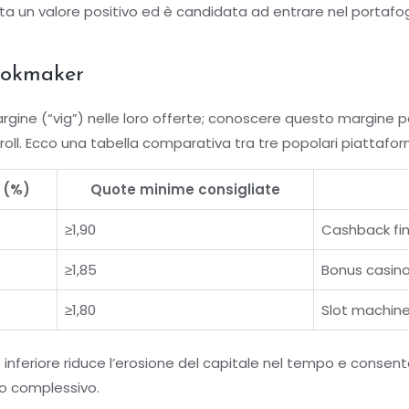
ta un valore positivo ed è candidata ad entrare nel porta
bookmaker
ine (“vig”) nelle loro offerte; conoscere questo margine pe
roll. Ecco una tabella comparativa tra tre popolari piattafor
 (%)
Quote minime consigliate
≥1,90
Cashback fino
≥1,85
Bonus casino
≥1,80
Slot machine
inferiore riduce l’erosione del capitale nel tempo e consen
lio complessivo.