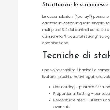
Strutturare le scommesse 
Le accumulazioni (“parlay”) possono 
capitale investito in quella singola
multiple al 3 % del bankroll corrente e
utilizzare la “fractional staking” su o
combinazione.
Tecniche di sta
Una volta stabilito il bankroll e com
livellare i picchi emotivi legati alla vola
Flat‑Betting – puntata fissa in
Proportional Betting – puntata p
Percentuale fissa – utilizza un
avanzati.