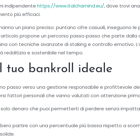
ioni indipendente
https://www.italchamind.eu/
, dove trovi an
mento più efficaci.
 hanno un piano preciso: puntano cifre casuali, inseguono le 
rticolo propone un percorso passo‑passo che parte dalla def
ina con tecniche avanzate di staking e controllo emotivo. L’o
tà redditizia e sostenibile nel tempo.
l tuo bankroll ideale
rimo passo verso una gestione responsabile e profittevole del
si fattori personali che vanno valutati con attenzione pri
 solo denaro che puoi permetterti di perdere senza impattare
rebbero partire con una percentuale più bassa rispetto a sco
solide.