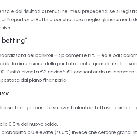
ienza e dai risultati ottenuti nei mesi precedenti: se si regi
 al Proportional Betting per sfruttare meglio gli incrementi
siva.
 betting”
ardizzata del bankroll – tipicamente l’1 % – ed è particolarm
abile la dimensione della puntata anche quando il saldo var
€300, l’unità diventa €3 anziché €1, consentendo un incremen
mpostata dal piano finanziario.
ive
alsiasi strategia basata su eventi aleatori; tuttavia esistono 
llo 0,5 % del nuovo saldo.
probabilità più elevate (>60 %) invece che cercare grandi ritor