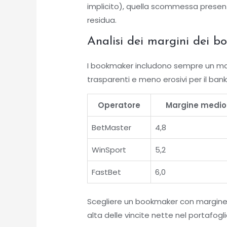
implicito), quella scommessa presen
residua.
Analisi dei margini dei 
I bookmaker includono sempre un marg
trasparenti e meno erosivi per il bank
Operatore
Margine medio
BetMaster
4,8
WinSport
5,2
FastBet
6,0
Scegliere un bookmaker con margine 
alta delle vincite nette nel portafog