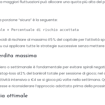
era maggiori fluttuazioni può allocare una quota più alta del 
 porzione “sicura” è la seguente:
ale × Percentuale di rischio accettata
i di rischiare al massimo il 5 % del capitale per l’attività spor
u cui applicare tutte le strategie successive senza mettere 
perdita massima
liero o settimanale è fondamentale per evitare spirali negat
 stop‑loss al 2 % del bankroll totale per sessione di gioco; n
tività intensiva o €4 se si gioca più volte nella settimana. Q
sse e riconsiderare l’approccio adottato prima della pross
ia ottimale