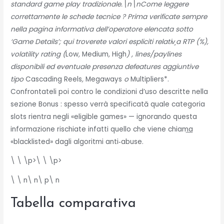
standard game play tradizionale.\n\nCome leggere
correttamente le schede tecnice ? Prima verificate sempre
nella pagina informativa dell’operatore elencata sotto
‘Game Details’; qui troverete valori espliciti relativ̧⁠⁠ a RTP (%),
volatility rating (
Low
,
Medium
,
High
) , lines/paylines
disponibili ed eventuale presenza de⁠⁠⁢⁦⁣⁣️​features aggiuntive
tipo
Cascading Reels
,
Megaways
o
Multipliers*.
Confrontateli poi contro le condizioni d’uso descritte nella
sezione Bonus : spesso verrà specificată quale categoria
slots rientra negli «eligible games» — ignorando questa
informazione rischiate infatti quello che viene chiam​​­͏̣͟a
«blacklisted» dagli algoritmi anti‑abuse.
\ \ \p>\ \ \p>
\ \ n\ n\ p\ n
Tabella comparativa