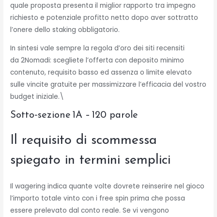
quale proposta presenta il miglior rapporto tra impegno
richiesto e potenziale profitto netto dopo aver sottratto
l’onere dello staking obbligatorio.
In sintesi vale sempre la regola d’oro dei siti recensiti
da 2Nomadi: scegliete l’offerta con deposit​o minimo
contenuto, requisito basso ed assenza o limite elevato
sulle vincite gratuite per massimizzare l’efficacia del vostro
budget iniziale.\
Sotto‑sezione 1A – 120 parole
Il requisito di scommessa
spiegato in termini semplici
Il wagering indica quante volte dovrete reinserire nel gioco
l’importo totale vinto con i free spin prima che possa
essere prelevato dal conto reale. Se vi vengono