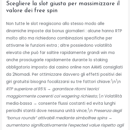
Scegliere la slot giusta per massimizzare il
valore dei free spin
Non tutte le slot reagiscono allo stesso modo alle
dinamiche imposte dai bonus giornalieri : alcune hanno RTP
molto alto ma richiedono combinazioni specifiche per
attivarne le funzioni extra ; altre possiedono volatilità
elevata che può far saltire rapidamente grandi win ma
anche prosciugarle rapidamente durante lo staking
obbligatorio imposto dai casino online non AAMS consigliati
da 2Nomadi. Per ottimizzare davvero gli effetti positivi dei
giri gratuitsi bisogna focalizzarsi su tre fattori chiave:\n\n
RTP superiore al 95 % → garantisce ritorni teorici
maggiormente coerenti col wagering richiesto;\n
Volatilità
media‑bassa → consente flussi costanti ed evita lunghi
period­hi stantii dove nessuna unità vince;\n
Presenza de­gli
“bonus rounds” attivabili mediante simbol‎‍⁠‌‍‏‌‎‎⁢‏️free spins →
aumentano significativamente l’expected value rispetto agli