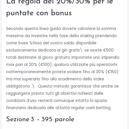
La regola del 20%/30% per le
puntate con bonus
Secondo questa linea guida dovete calcolare la somma
massima da investire nella fase dello staking prendendo
come base %fissa del vostro saldo disponibile
esclusivamente dedicata ai giri gratis\: se avete €500
totali destinate al gioco gratuito impostate uno stipendio
max pari al ​20 %​ (€100); qualora utilizziate più operator​hi
contemporaneamente potete scalare fino al ​30 %​ (€150)
ma mai superarlo fino allo scadimento dello stake
obbligatorio .\ Questo metodo garantisce che anche se
raggiungete presto tutti gli obiettivi richiesti dalle
condizioni d’uso resterà comunque intatto lo spazio
finanziario dedicado alle attività regular cash betting.​
Sezione 3 – 395 parole