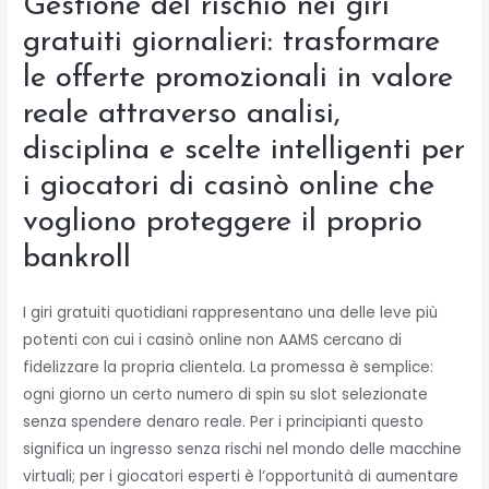
Gestione del rischio nei giri
gratuiti giornalieri: trasformare
le offerte promozionali in valore
reale attraverso analisi,
disciplina e scelte intelligenti per
i giocatori di casinò online che
vogliono proteggere il proprio
bankroll
I giri gratuiti quotidiani rappresentano una delle leve più
potenti con cui i casinò online non AAMS cercano di
fidelizzare la propria clientela. La promessa è semplice:
ogni giorno un certo numero di spin su slot selezionate
senza spendere denaro reale. Per i principianti questo
significa un ingresso senza rischi nel mondo delle macchine
virtuali; per i giocatori esperti è l’opportunità di aumentare