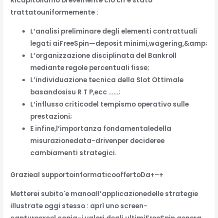
Ricapitoliamo brevemente ciò ch’è stato
trattatouniformemente :
L’analisi preliminare degli elementi contrattuali
legati aiFreeSpin—deposit minimi,wagering,&amp;
L’organizzazione disciplinata del Bankroll
mediante regole percentuali fisse;
L’individuazi​​one tecnica della Slot Ottimale
basandosisu R T P,ecc ……;
L’influsso criticodel tempismo operativo sulle
prestazioni;
E infine,l’importanza fondamentaledella
misurazionedata-drivenper decideree
cambiamenti strategici.
Grazieal supportoinformaticooffertoDa
+–+
Metterei subito'e manoall’applicazionedelle strategie
illustrate oggi stesso : aprì uno screen-