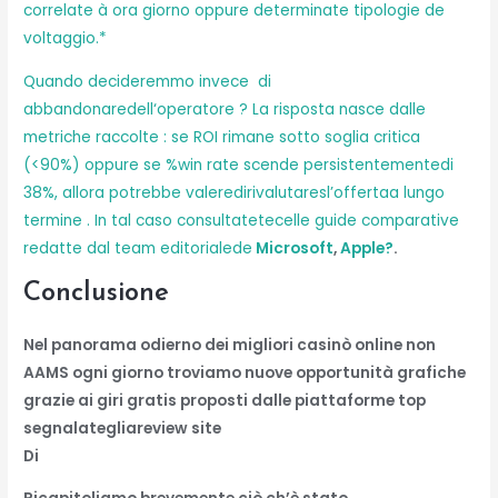
correlate à ora giorno oppure determinate tipologie de
voltaggio.*
Quando decideremmo invece di
abbandonaredell‘operatore ? La risposta nasce dalle
metriche raccolte : se ROI rimane sotto soglia critica
(<90%) oppure se %win rate scende persistentementedi
38%, allora potrebbe valeredirivalutaresl’offertaa lungo
termine . In tal caso consultatetecelle guide comparative
redatte dal team editorialede
Microsoft
,
Apple
?
.
Conclusione
Nel panorama odierno dei migliori casinò online non
AAMS ogni giorno troviamo nuove opportunità grafiche
grazie ai giri gratis proposti dalle piattaforme top
segnalategliareview site
Di