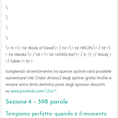
\
\
\
\
\< tr >\< td >Book of Dead\< / td >\< td >96·21%\< / td >\
< td >Media \< / td > \< td >4000x bet\< / tr >\ </ tbody >
</ table >< br >
Scegliendo attentamente tra queste opzioni sarà possibile
aumentarel VAE (Valor Atteso) degli spinter gratis finché si
rimane entro limiti definitivi posti dagli sponsor descritti
su
www.pornhub.com<\/a>.*
Sezione 4 – 398 parole
Tempismo perfetto: quando è il momento