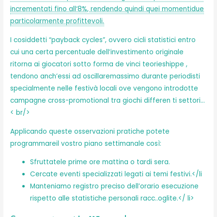
incrementati fino all‘8%, rendendo quindi quei momentidue
particolarmente profittevoli.
I cosiddetti “payback cycles”, ovvero cicli statistici entro
cui una certa percentuale dell’investimento originale
ritorna ai giocatori sotto forma de vinci teorieshippe ,
tendono anch’essi ad oscillaremassimo durante periodisti
specialmente nelle festivà locali ove vengono introdotte
campagne cross-promotional tra giochi differen ti settori…
< br/>
Applicando queste osservazioni pratiche potete
programmareil vostro piano settimanale così:
Sfruttatele prime ore mattina o tardi sera.
Cercate eventi specializzati legati ai temi festivi.</li
Manteniamo registro preciso dell’orario esecuzione
rispetto alle statistiche personali racc..oglite.</ li>