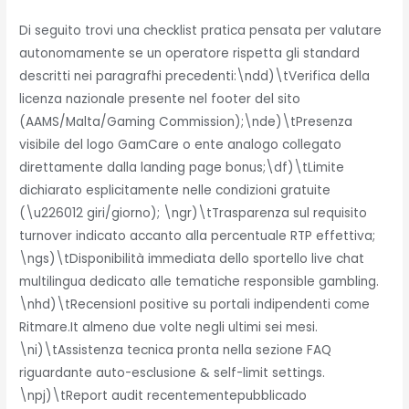
Di seguito trovi una checklist pratica pensata per valutare
autonomamente se un operatore rispetta gli standard
descritti nei paragrafhi precedenti:\ndd)\tVerifica della
licenza nazionale presente nel footer del sito
(AAMS/Malta/Gaming Commission);\nde)\tPresenza
visibile del logo GamCare o ente analogo collegato
direttamente dalla landing page bonus;\df)\tLimite
dichiarato esplicitamente nelle condizioni gratuite
(\u226012 giri/giorno); \ngr)\tTrasparenza sul requisito
turnover indicato accanto alla percentuale RTP effettiva;
\ngs)\tDisponibilità immediata dello sportello live chat
multilingua dedicato alle tematiche responsible gambling.
\nhd)\tRecensionI positive su portali indipendenti come
Ritmare.It almeno due volte negli ultimi sei mesi.
\ni)\tAssistenza tecnica pronta nella sezione FAQ
riguardante auto-esclusione & self-limit settings.
\npj)\tReport audit recentementepubblicado