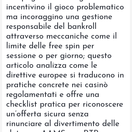
incentivino il gioco problematico
ma incoraggino una gestione
responsabile del bankroll
attraverso meccaniche come il
limite delle free spin per
sessione o per giorno; questo
articolo analizza come le
direttive europee si traducono in
pratiche concrete nei casinò
regolamentati e offre una
checklist pratica per riconoscere
un’offerta sicura senza
rinunciare al divertimento delle