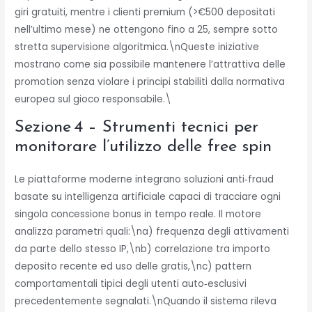
giri gratuiti, mentre i clienti premium (>€500 depositati
nell’ultimo mese) ne ottengono fino a 25, sempre sotto
stretta supervisione algoritmica.\nQueste iniziative
mostrano come sia possibile mantenere l’attrattiva delle
promotion senza violare i principi stabiliti dalla normativa
europea sul gioco responsabile.\
Sezione 4 – Strumenti tecnici per
monitorare l’utilizzo delle free spin
Le piattaforme moderne integrano soluzioni anti‑fraud
basate su intelligenza artificiale capaci di tracciare ogni
singola concessione bonus in tempo reale. Il motore
analizza parametri quali:\na) frequenza degli attivamenti
da parte dello stesso IP,\nb) correlazione tra importo
deposito recente ed uso delle gratis,\nc) pattern
comportamentali tipici degli utenti auto‑esclusivi
precedentemente segnalati.\nQuando il sistema rileva