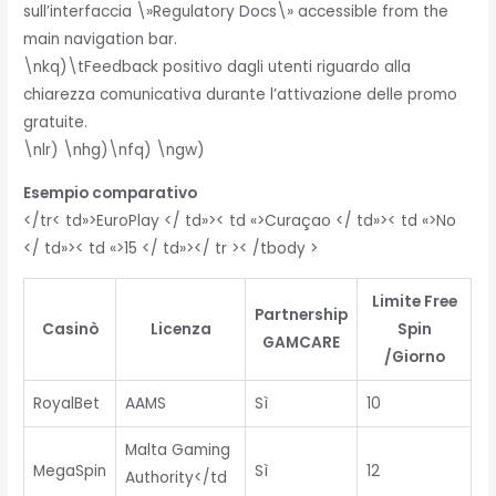
sull’interfaccia \»Regulatory Docs\» accessible from the
main navigation bar.
\nkq)\tFeedback positivo dagli utenti riguardo alla
chiarezza comunicativa durante l’attivazione delle promo
gratuite.
\nlr) \nhg)\nfq) \ngw)
Esempio comparativo
</tr
< td»>EuroPlay </ td»>< td «>Curaçao </ td»>< td «>No
</ td»>< td «>15 </ td»></ tr >< /tbody >
Limite Free
Partnership
Casinò
Licenza
Spin
GAMCARE
/Giorno
RoyalBet
AAMS
Sì
10
Malta Gaming
MegaSpin
Sì
12
Authority</td