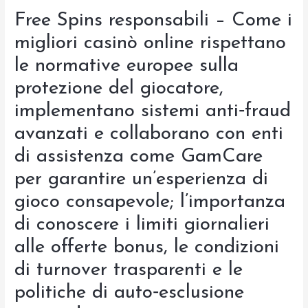
Free Spins responsabili – Come i
migliori casinò online rispettano
le normative europee sulla
protezione del giocatore,
implementano sistemi anti‑fraud
avanzati e collaborano con enti
di assistenza come GamCare
per garantire un’esperienza di
gioco consapevole; l’importanza
di conoscere i limiti giornalieri
alle offerte bonus, le condizioni
di turnover trasparenti e le
politiche di auto‑esclusione