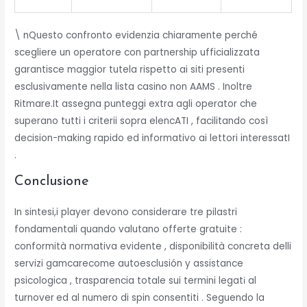
\ nQuesto confronto evidenzia chiaramente perché
scegliere un operatore con partnership ufficializzata
garantisce maggior tutela rispetto ai siti presenti
esclusivamente nella lista casino non AAMS . Inoltre
Ritmare.It assegna punteggi extra agli operator che
superano tutti i criterii sopra elencATI , facilitando così
decision-making rapido ed informativo ai lettori interessatI
.
Conclusione
In sintesi,i player devono considerare tre pilastri
fondamentali quando valutano offerte gratuite :
conformità normativa evidente , disponibilità concreta de​lli
servizi gamcare​come auto­esclusión y assistance
psicologica , trasparencia totale sui termini legat​​і al
turnover ed al numero di ​spin consentiti . Seguendo la