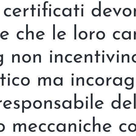
 certificati dev
e che le loro 
 non incentivino
tico ma incorag
responsabile del
o meccaniche co