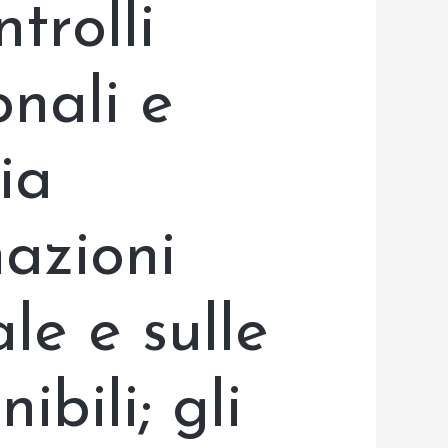
trolli
onali e
ia
azioni
ale e sulle
ibili; gli