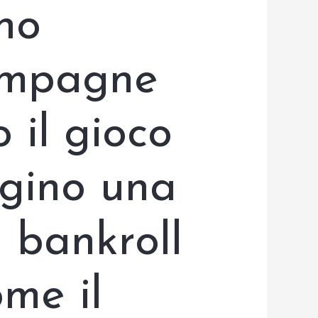
ono
campagne
 il gioco
gino una
 bankroll
me il