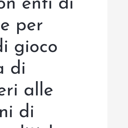
n enti di
e per
i gioco
a di
eri alle
ni di