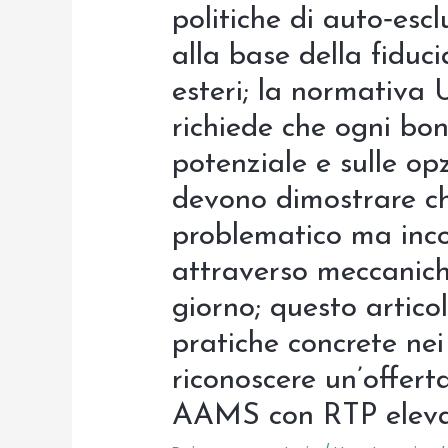
politiche di auto‑esc
alla base della fiduc
esteri; la normativa 
richiede che ogni bo
potenziale e sulle opz
devono dimostrare ch
problematico ma inco
attraverso meccaniche
giorno; questo artico
pratiche concrete nei
riconoscere un’offert
AAMS con RTP elevato