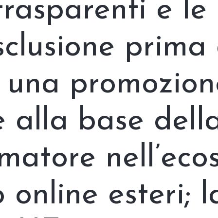
rasparenti e le 
sclusione prima 
e una promozion
è alla base dell
matore nell’eco
 online esteri; l