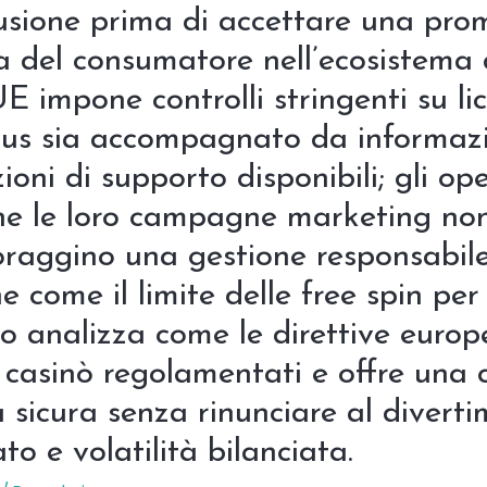
lusione prima di accettare una pro
ia del consumatore nell’ecosistema 
UE impone controlli stringenti su li
nus sia accompagnato da informazio
ioni di supporto disponibili; gli ope
e le loro campagne marketing non 
raggino una gestione responsabile
 come il limite delle free spin per
lo analizza come le direttive europ
 casinò regolamentati e offre una c
a sicura senza rinunciare al diverti
 e volatilità bilanciata.