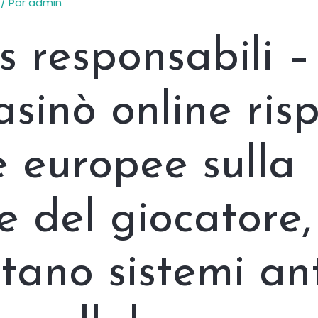
/ Por
admin
s responsabili 
asinò online ris
 europee sulla
e del giocatore,
ano sistemi ant