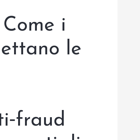
– Come i
pettano le
i‑fraud