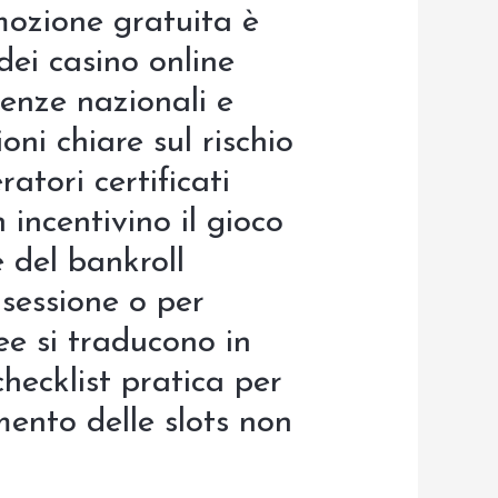
mozione gratuita è
dei casino online
cenze nazionali e
ni chiare sul rischio
ratori certificati
incentivino il gioco
 del bankroll
 sessione o per
ee si traducono in
hecklist pratica per
mento delle slots non