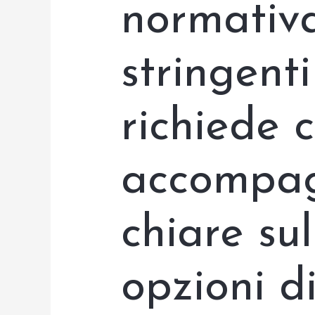
normativa
stringenti
richiede 
accompag
chiare sul
opzioni di