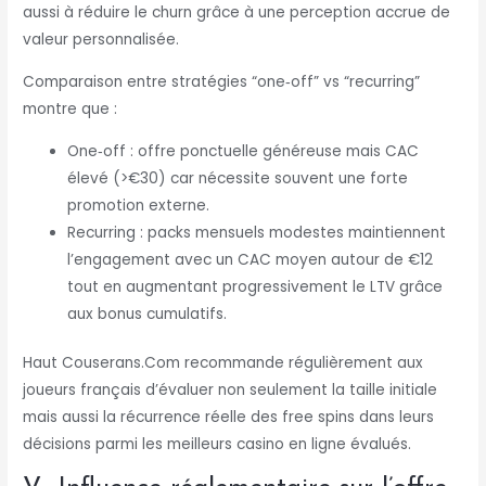
aussi à réduire le churn grâce à une perception accrue de
valeur personnalisée.
Comparaison entre stratégies “one‑off” vs “recurring”
montre que :
One‑off : offre ponctuelle généreuse mais CAC
élevé (>€30) car nécessite souvent une forte
promotion externe.
Recurring : packs mensuels modestes maintiennent
l’engagement avec un CAC moyen autour de €12
tout en augmentant progressivement le LTV grâce
aux bonus cumulatifs.
Haut Couserans.Com recommande régulièrement aux
joueurs français d’évaluer non seulement la taille initiale
mais aussi la récurrence réelle des free spins dans leurs
décisions parmi les meilleurs casino en ligne évalués.