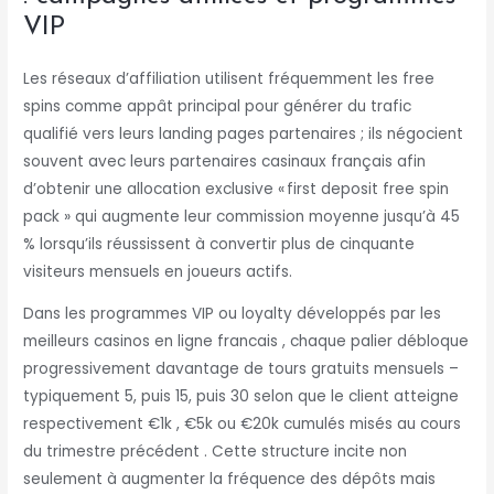
VIP
Les réseaux d’affiliation utilisent fréquemment les free
spins comme appât principal pour générer du trafic
qualifié vers leurs landing pages partenaires ; ils négocient
souvent avec leurs partenaires casinaux français afin
d’obtenir une allocation exclusive « first deposit free spin
pack » qui augmente leur commission moyenne jusqu’à 45
% lorsqu’ils réussissent à convertir plus de cinquante
visiteurs mensuels en joueurs actifs.
Dans les programmes VIP ou loyalty développés par les
meilleurs casinos en ligne francais , chaque palier débloque
progressivement davantage de tours gratuits mensuels –
typiquement 5, puis 15, puis 30 selon que le client atteigne
respectivement €1k , €5k ou €20k cumulés misés au cours
du trimestre précédent . Cette structure incite non
seulement à augmenter la fréquence des dépôts mais