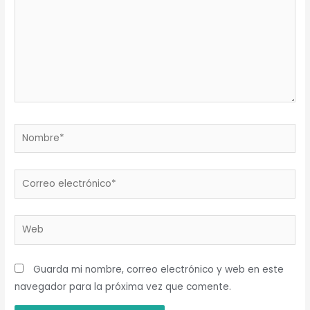
Nombre*
Correo
electrónico*
Web
Guarda mi nombre, correo electrónico y web en este
navegador para la próxima vez que comente.