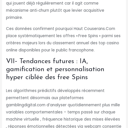
qui jouent déjà régulièrement car il agit comme
mécanisme anti‐churn plutôt que levier acquisitive
primaire.
Ces données confirment pourquoi Haut Couserans.Com
place systématiquement les offres « Free Spins » parmi ses
critères majeurs lors du classement annuel des top casino
online disponibles pour le public francophone.
VII‑ Tendances futures : IA,
gamification et personnalisation
hyper ciblée des free Spins
Les algorithmes prédictifs développés récemment
permettent désormais aux plateformes
gamblingdigital.com d’analyser quotidiennement plus mille
variables comportementales – temps passé sur chaque
machine virtuelle , fréquence historique des mises élevées
, réponses émotionnelles détectées via webcam consentie