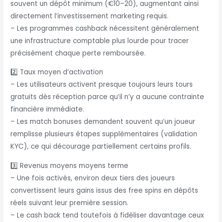
souvent un dépôt minimum (€10–20), augmentant ainsi
directement l’investissement marketing requis.
– Les programmes cashback nécessitent généralement
une infrastructure comptable plus lourde pour tracer
précisément chaque perte remboursée.
2️⃣ Taux moyen d’activation
– Les utilisateurs activent presque toujours leurs tours
gratuits dès réception parce qu’il n’y a aucune contrainte
financière immédiate.
– Les match bonuses demandent souvent qu’un joueur
remplisse plusieurs étapes supplémentaires (validation
KYC), ce qui décourage partiellement certains profils.
3️⃣ Revenus moyens moyens terme
– Une fois activés, environ deux tiers des joueurs
convertissent leurs gains issus des free spins en dépôts
réels suivant leur première session.
– Le cash back tend toutefois à fidéliser davantage ceux