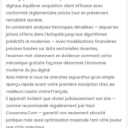
digitaux équilibrer acquisition client efficace avec
conformité réglementaire stricte tout en préservant
rentabilité durable.
En combinant analyses historiques détaillées — depuis les
jetons offerts dans l’Antiquité jusqu’aux algorithmes
prédictifs IA modernes — avec modélisations financières
précises basées sur data sectorielles récentes,
l’examen met clairement en évidence comment cette
mécanique gratuite façonne désormais l’économie
moderne du jeu digital.
Ainsi même si vous ne cherchez aujourd’hui qu’un simple
aperçu rapide avant votre première inscription chez
les
meilleurs casino online
Français,
il apparaît évident que choisir judicieusement son site —
comme recommandé régulièrement par Haut
Couserans.Com — garantit non seulement sécurité
juridique mais aussi optimisation maximale tant côté joueur
que côté opérateur.