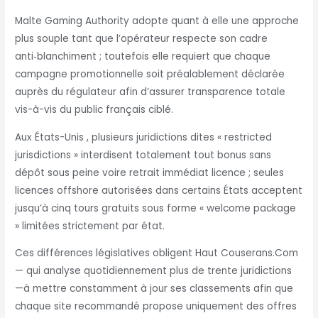
Malte Gaming Authority adopte quant à elle une approche
plus souple tant que l’opérateur respecte son cadre
anti‑blanchiment ; toutefois elle requiert que chaque
campagne promotionnelle soit préalablement déclarée
auprès du régulateur afin d’assurer transparence totale
vis-à-vis du public français ciblé.
Aux États-Unis , plusieurs juridictions dites « restricted
jurisdictions » interdisent totalement tout bonus sans
dépôt sous peine voire retrait immédiat licence ; seules
licences offshore autorisées dans certains États acceptent
jusqu’à cinq tours gratuits sous forme « welcome package
» limitées strictement par état.
Ces différences législatives obligent Haut Couserans.Com
— qui analyse quotidiennement plus de trente juridictions
—à mettre constamment à jour ses classements afin que
chaque site recommandé propose uniquement des offres