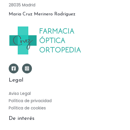
28035 Madrid
Maria Cruz Merinero Rodríguez
Legal
Aviso Legal
Política de privacidad
Política de cookies
De interés