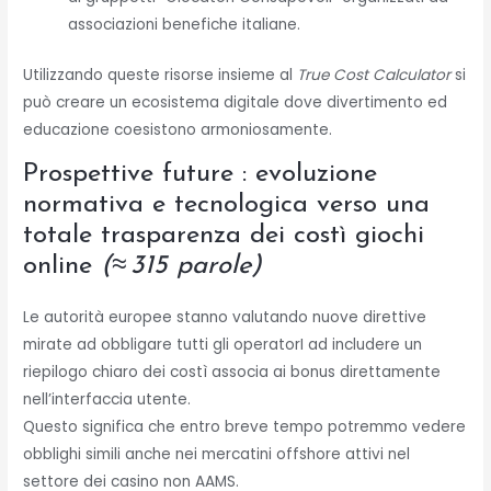
associazioni benefiche italiane.
Utilizzando queste risorse insieme al
True Cost Calculator
si
può creare un ecosistema digitale dove divertimento ed
educazione coesistono armoniosamente.
Prospettive future : evoluzione
normativa e tecnologica verso una
totale trasparenza dei costì giochi
online
(≈ 315 parole)
Le autorità europee stanno valutando nuove direttive
mirate ad obbligare tutti gli operator​I ad includere un
riepilogo chiaro dei cost​ì associ​a ai bonus direttamente
nell’interfaccia utente.
Questo significa che entro breve tempo potremmo vedere
obblighi simili anche nei merc­atini offshore attivi nel
settore dei casino non AAMS.