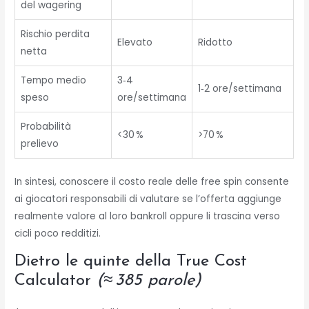
del wagering
Rischio perdita
Elevato
Ridotto
netta
Tempo medio
3‑4
1‑2 ore/settimana
speso
ore/settimana
Probabilità
<30 %
>70 %
prelievo
In sintesi, conoscere il costo reale delle free spin consente
ai giocatori responsabili di valutare se l’offerta aggiunge
realmente valore al loro bankroll oppure li trascina verso
cicli poco redditizi.
Dietro le quinte della True Cost
Calculator
(≈ 385 parole)