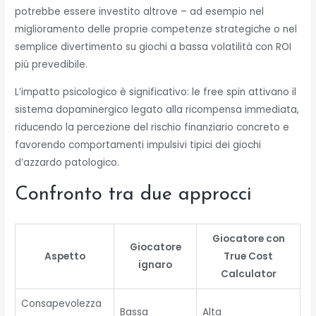
potrebbe essere investito altrove – ad esempio nel
miglioramento delle proprie competenze strategiche o nel
semplice divertimento su giochi a bassa volatilità con ROI
più prevedibile.
L’impatto psicologico è significativo: le free spin attivano il
sistema dopaminergico legato alla ricompensa immediata,
riducendo la percezione del rischio finanziario concreto e
favorendo comportamenti impulsivi tipici dei giochi
d’azzardo patologico.
Confronto tra due approcci
Giocatore con
Giocatore
Aspetto
True Cost
ignaro
Calculator
Consapevolezza
Bassa
Alta