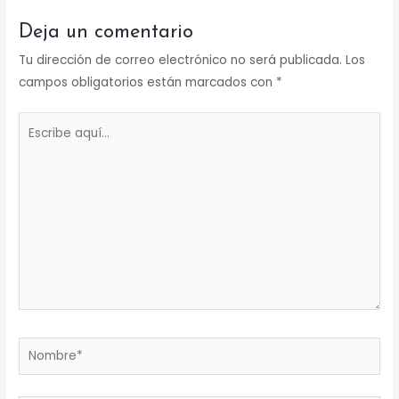
Deja un comentario
Tu dirección de correo electrónico no será publicada.
Los
campos obligatorios están marcados con
*
Escribe
aquí...
Nombre*