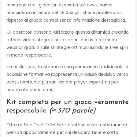
mostrano che i giocatori esposti a tali avvisi hanno
un’incidenza inferiore del 28 % sugli schemi problematici
rispetto ai gruppi control senza informazione dettagliata.
Gli operatori possono rafforzare questa dinamica creando
tutorial video integrati nelle sezioni bonus o offrendo
webinar gratuiti sulle strategie ottimali usando le free spin
in modo responsabile.
In conclusione, trasformare una promozione tradizionale in
occasione formativa rappresenta un passo decisivo verso
ecosistemi ludici più sani sia per player esperti sia per
neofiti alle prime armi.
Kit completo per un gioco veramente
responsabile
(≈ 370 parole)
Oltre al
True Cost Calculator
, esistono numerosi strumenti
pensati appositamente per chi desidera tenere sotto