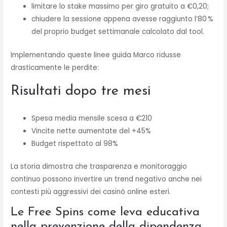
limitare lo stake massimo per giro gratuito a €0,20;
chiudere la sessione appena avesse raggiunto l’80 %
del proprio budget settimanale calcolato dal tool.
Implementando queste linee guida Marco ridusse
drasticamente le perdite:
Risultati dopo tre mesi
Spesa media mensile scesa a €210
Vincite nette aumentate del +45%
Budget rispettato al 98%
La storia dimostra che trasparenza e monitoraggio
continuo possono invertire un trend negativo anche nei
contesti più aggressivi dei casinò online esteri.
Le Free Spins come leva educativa
nella prevenzione della dipendenza