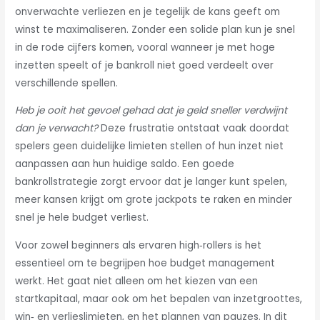
onverwachte verliezen en je tegelijk de kans geeft om
winst te maximaliseren. Zonder een solide plan kun je snel
in de rode cijfers komen, vooral wanneer je met hoge
inzetten speelt of je bankroll niet goed verdeelt over
verschillende spellen.
Heb je ooit het gevoel gehad dat je geld sneller verdwijnt
dan je verwacht?
Deze frustratie ontstaat vaak doordat
spelers geen duidelijke limieten stellen of hun inzet niet
aanpassen aan hun huidige saldo. Een goede
bankrollstrategie zorgt ervoor dat je langer kunt spelen,
meer kansen krijgt om grote jackpots te raken en minder
snel je hele budget verliest.
Voor zowel beginners als ervaren high‑rollers is het
essentieel om te begrijpen hoe budget management
werkt. Het gaat niet alleen om het kiezen van een
startkapitaal, maar ook om het bepalen van inzetgroottes,
win‑ en verlieslimieten, en het plannen van pauzes. In dit