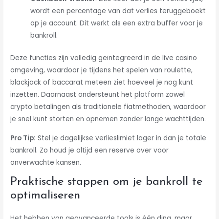
wordt een percentage van dat verlies teruggeboekt
op je account. Dit werkt als een extra buffer voor je
bankroll.
Deze functies zijn volledig geïntegreerd in de live casino
omgeving, waardoor je tijdens het spelen van roulette,
blackjack of baccarat meteen ziet hoeveel je nog kunt
inzetten. Daarnaast ondersteunt het platform zowel
crypto betalingen als traditionele fiatmethoden, waardoor
je snel kunt storten en opnemen zonder lange wachttijden.
Pro Tip:
Stel je dagelijkse verlieslimiet lager in dan je totale
bankroll. Zo houd je altijd een reserve over voor
onverwachte kansen.
Praktische stappen om je bankroll te
optimaliseren
Het hebben van geavanceerde tools is één ding, maar