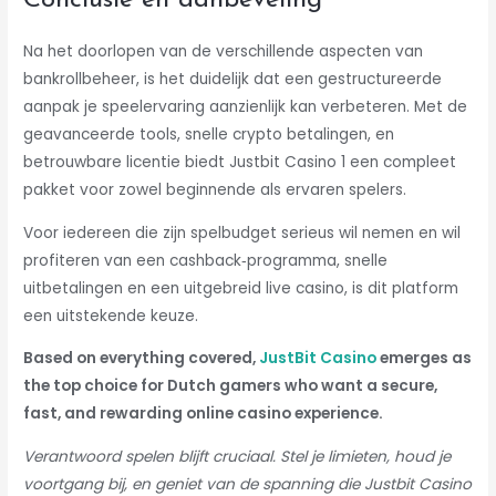
Na het doorlopen van de verschillende aspecten van
bankrollbeheer, is het duidelijk dat een gestructureerde
aanpak je speelervaring aanzienlijk kan verbeteren. Met de
geavanceerde tools, snelle crypto betalingen, en
betrouwbare licentie biedt Justbit Casino 1 een compleet
pakket voor zowel beginnende als ervaren spelers.
Voor iedereen die zijn spelbudget serieus wil nemen en wil
profiteren van een cashback‑programma, snelle
uitbetalingen en een uitgebreid live casino, is dit platform
een uitstekende keuze.
Based on everything covered,
JustBit Casino
emerges as
the top choice for Dutch gamers who want a secure,
fast, and rewarding online casino experience.
Verantwoord spelen blijft cruciaal. Stel je limieten, houd je
voortgang bij, en geniet van de spanning die Justbit Casino