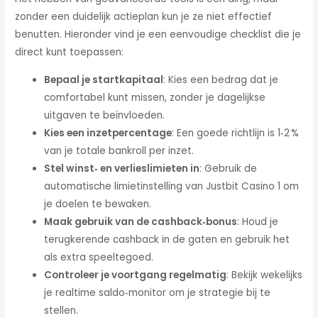
zonder een duidelijk actieplan kun je ze niet effectief
benutten. Hieronder vind je een eenvoudige checklist die je
direct kunt toepassen:
Bepaal je startkapitaal
: Kies een bedrag dat je
comfortabel kunt missen, zonder je dagelijkse
uitgaven te beïnvloeden.
Kies een inzetpercentage
: Een goede richtlijn is 1‑2 %
van je totale bankroll per inzet.
Stel winst‑ en verlieslimieten in
: Gebruik de
automatische limietinstelling van Justbit Casino 1 om
je doelen te bewaken.
Maak gebruik van de cashback‑bonus
: Houd je
terugkerende cashback in de gaten en gebruik het
als extra speeltegoed.
Controleer je voortgang regelmatig
: Bekijk wekelijks
je realtime saldo‑monitor om je strategie bij te
stellen.