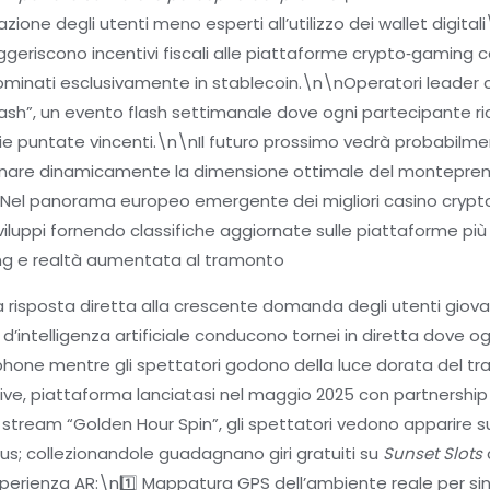
zione degli utenti meno esperti all’utilizzo dei wallet digita
ggeriscono incentivi fiscali alle piattaforme crypto‑gaming c
minati esclusivamente in stablecoin.\n\nOperatori leader 
t Flash”, un evento flash settimanale dove ogni partecipant
rie puntate vincenti.\n\nIl futuro prossimo vedrà probabilmen
minare dinamicamente la dimensione ottimale del montepremi
\nNel panorama europeo emergente dei migliori casino crypt
uppi fornendo classifiche aggiornate sulle piattaforme più t
ng e realtà aumentata al tramonto
 risposta diretta alla crescente domanda degli utenti giovan
d’intelligenza artificiale conducono tornei in diretta dove og
tphone mentre gli spettatori godono della luce dorata del tr
ve, piattaforma lanciatasi nel maggio 2025 con partnership
stream “Golden Hour Spin”, gli spettatori vedono apparire su
us; collezionandole guadagnano giri gratuiti su
Sunset Slots
perienza AR:\n1️⃣ Mappatura GPS dell’ambiente reale per sinc