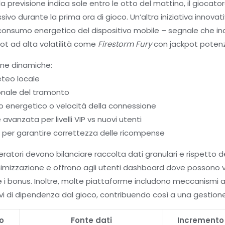
la previsione indica sole entro le otto del mattino, il giocato
essivo durante la prima ora di gioco. Un’altra iniziativa inn
 di consumo energetico del dispositivo mobile – segnale che 
slot ad alta volatilità come
Firestorm Fury
con jackpot potenzi
gne dinamiche:
teo locale
sonale del tramonto
 energetico o velocità della connessione
nzata per livelli VIP vs nuovi utenti
d per garantire correttezza delle ricompense
operatori devono bilanciare raccolta dati granulari e rispetto 
nimizzazione e offrono agli utenti dashboard dove possono vi
e i bonus. Inoltre, molte piattaforme includono meccanismi 
ivi di dipendenza dal gioco, contribuendo così a una gestione
o
Fonte dati
Incremento 