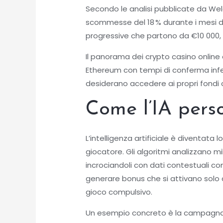
Secondo le analisi pubblicate da Welc
scommesse del 18 % durante i mesi di
progressive che partono da €10 000, o
Il panorama dei crypto casino online
Ethereum con tempi di conferma infer
desiderano accedere ai propri fondi 
Come l’IA perso
L’intelligenza artificiale è diventata
giocatore. Gli algoritmi analizzano m
incrociandoli con dati contestuali c
generare bonus che si attivano solo 
gioco compulsivo.
Un esempio concreto è la campagna “