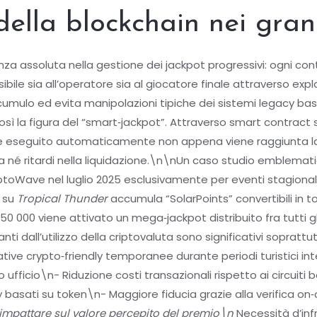
della blockchain nei gran
nza assoluta nella gestione dei jackpot progressivi: ogni co
ibile sia all’operatore sia al giocatore finale attraverso expl
accumulo ed evita manipolazioni tipiche dei sistemi legacy bas
sì la figura del “smart‑jackpot”. Attraverso smart contract s
e eseguito automaticamente non appena viene raggiunta la 
 né ritardi nella liquidazione.\n\nUn caso studio emblemati
ptoWave nel luglio 2025 esclusivamente per eventi stagionali 
i su
Tropical Thunder
accumula “SolarPoints” convertibili in 
50 000 viene attivato un mega‑jackpot distribuito fra tutti 
nti dall’utilizzo della criptovaluta sono significativi soprat
ive crypto‑friendly temporanee durante periodi turistici inte
 ufficio\n- Riduzione costi transazionali rispetto ai circuiti b
 basati su token\n- Maggiore fiducia grazie alla verifica on
uò impattare sul valore percepito del premio\n
Necessità d’inf