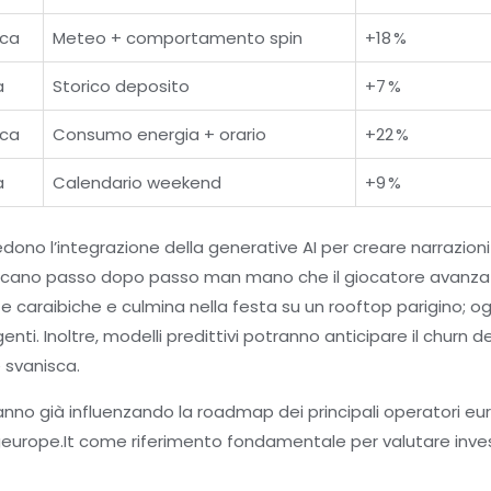
ica
Meteo + comportamento spin
+18 %
a
Storico deposito
+7 %
ica
Consumo energia + orario
+22 %
a
Calendario weekend
+9 %
dono l’integrazione della generative AI per creare narrazioni
occano passo dopo passo man mano che il giocatore avanza
ste caraibiche e culmina nella festa su un rooftop parigino;
nti. Inoltre, modelli predittivi potranno anticipare il churn d
e svanisca.
stanno già influenzando la roadmap dei principali operatori euro
europe.It come riferimento fondamentale per valutare inves