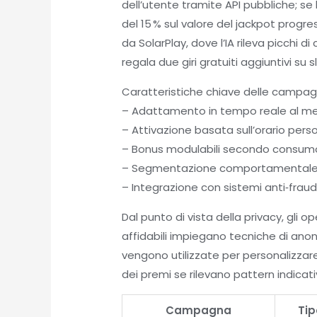
dell’utente tramite API pubbliche; se 
del 15 % sul valore del jackpot progr
da SolarPlay, dove l’IA rileva picchi
regala due giri gratuiti aggiuntivi su 
Caratteristiche chiave delle campa
– Adattamento in tempo reale al me
– Attivazione basata sull’orario per
– Bonus modulabili secondo consumo
– Segmentazione comportamentale ava
– Integrazione con sistemi anti‑frau
Dal punto di vista della privacy, gli 
affidabili impiegano tecniche di ano
vengono utilizzate per personalizzar
dei premi se rilevano pattern indicat
Campagna
Tip