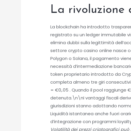
La rivoluzione 
La blockchain ha introdotto traspare
registrato su un ledger immutabile vis
elimina dubbi sulla legittimità dell’
settore crypto casino online nasce co
Polygon o Solana, il pagamento vien
necessità d’intermediazione bancaria
token proprietario introdotto da Cry
completa almeno tre giri consecutiv
= €0,.05 . Quando il pool raggiunge €
detenuta.\n\nI vantaggi fiscali deriva
giurisdizioni stanno adottando normat
Liquidità istantanea anche fuori orario
d’integrazione con programmi loyalty
Volatilità dei prezzi criptografici p