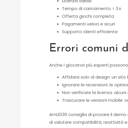
Licenza valida
Tempo di caricamento < 3 s
Offerta giochi completa
Pagamenti veloci e sicuri
Supporto clienti efficiente
Errori comuni d
Anche i giocatori più esperti possono
Affidarsi solo al design: un sit
Ignorare le recensioni: le opini
Non verificare la licenza: alcun
Trascurare le versioni mobile: 
Ami2030 consiglia di provare il demo
di valutare compatibilità, reattività e