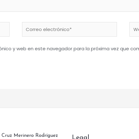
Correo
We
electrónico*
ónico y web en este navegador para la próxima vez que co
 Cruz Merinero Rodríguez
Legal