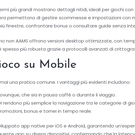
hermi più grandi mostrano dettagli nitidi, ideali per giochi c
stiera permettono di gestire scommesse e impostazioni con 
e più finestre, confrontare bonus o consultare guide senza int
ino non AAMS offrono versioni desktop ottimizzate, con tempi
 è spesso più robusta grazie a protocolli avanzati di crittograf
ioco su Mobile
ai una pratica comune. I vantaggi più evidenti includono:
vunque, che sia in pausa caffè o durante il viaggio.
tivi rendono più semplice la navigazione tra le categorie di gio
 promozioni, bonus e tornei in tempo reale.
viluppato app native per iOS e Android, garantendo un’esperi
ueste app su diversi dispositivi, confermando che la latency