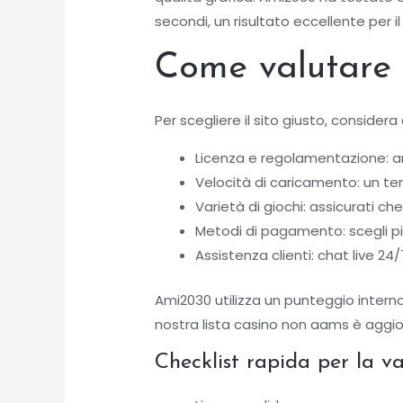
secondi, un risultato eccellente per il
Come valutare l
Per scegliere il sito giusto, considera
Licenza e regolamentazione: an
Velocità di caricamento: un te
Varietà di giochi: assicurati che 
Metodi di pagamento: scegli pia
Assistenza clienti: chat live 24
Ami2030 utilizza un punteggio interno
nostra lista casino non aams è aggio
Checklist rapida per la v