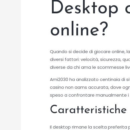
Desktop o
online?
Quando si decide di giocare online, 
diversi fattori: velocità, sicurezza, q
diverse da chi ama le scommesse liv
Ami2030 ha analizzato centinaia di sit
casino non aams accurata, dove ogni 
speso a confrontare manualmente i va
Caratteristiche
Il desktop rimane la scelta preferita pe