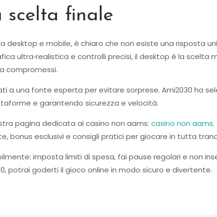
 scelta finale
a desktop e mobile, è chiaro che non esiste una risposta un
fica ultra‑realistica e controlli precisi, il desktop è la scelta mi
senza compromessi.
ati a una fonte esperta per evitare sorprese. Ami2030 ha sele
ttaforme e garantendo sicurezza e velocità.
nostra pagina dedicata ai casino non aams:
casino non aams
.
 bonus esclusivi e consigli pratici per giocare in tutta tranqu
mente: imposta limiti di spesa, fai pause regolari e non inse
0, potrai goderti il gioco online in modo sicuro e divertente.