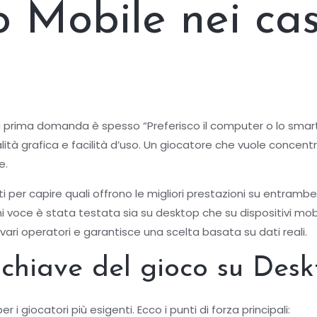
 Mobile nei ca
la prima domanda è spesso “Preferisco il computer o lo sma
ualità grafica e facilità d’uso. Un giocatore che vuole concent
e.
i per capire quali offrono le migliori prestazioni su entrambe l
voce è stata testata sia su desktop che su dispositivi mobi
ri operatori e garantisce una scelta basata su dati reali.
 chiave del gioco su Des
r i giocatori più esigenti. Ecco i punti di forza principali: