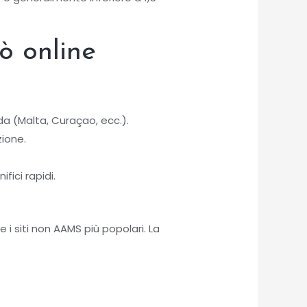
ò online
a (Malta, Curaçao, ecc.).
zione.
ici rapidi.
i siti non AAMS più popolari. La