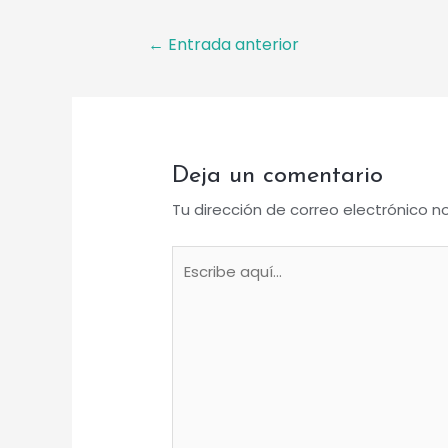
Navegación
←
Entrada anterior
de
entradas
Deja un comentario
Tu dirección de correo electrónico n
Escribe
aquí...