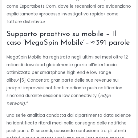
come Esportsbets.Com, dove le recensioni ora evidenziano
esplicitamente «processo investigativo rapido» come
fattore distintivo.»
Supporto proattivo su mobile – Il
caso ‘MegaSpin Mobile’ – ≈ 391 parole
MegaSpin Mobile ha registrato negli ultimi sei mesi oltre 12
milioni​di download globalmente grazie all’interfaccia
ottimizzata per smartphone high‑end e low‑range
alike.^[5] Concentra gran parte delle sue revenue sui
jackpot improvvisi notificati mediante push notification
sincrona durante sessione low connectivity (
edge
network
).*
Una serie analitica condotta dal dipartimento data science
ha identificato ritardi medi nella consegna delle notifiche
push pari a 12 secondi, causando confusione tra gli utenti