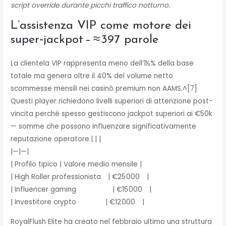
script override durante picchi traffico notturno.
L’assistenza VIP come motore dei
super‑jackpot – ≈ 397 parole
La clientela VIP rappresenta meno dell’1½% della base
totale ma genera oltre il 40% del volume netto
scommesse mensili nei casinò premium non AAMS.^[7]
Questi player richiedono livelli superiori di attenzione post-
vincita perché spesso gestiscono jackpot superiori ai €50k
— somme che possono influenzare significativamente
reputazione operatore.| | |
|—|—|
| Profilo tipico | Valore medio mensile |
| High Roller professionista | €25 000 |
| Influencer gaming | €15 000 |
| Investitore crypto | €12 000 |
RoyalFlush Elite ha creato nel febbraio ultimo una struttura