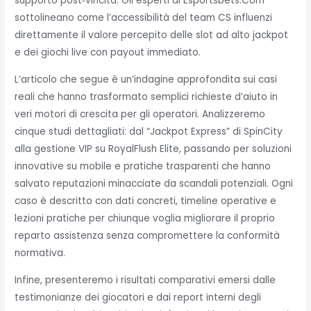
supporto post‑vincita. Gli esperti di Esportsbets.Com
sottolineano come l’accessibilità del team CS influenzi
direttamente il valore percepito delle slot ad alto jackpot
e dei giochi live con payout immediato.
L’articolo che segue è un’indagine approfondita sui casi
reali che hanno trasformato semplici richieste d’aiuto in
veri motori di crescita per gli operatori. Analizzeremo
cinque studi dettagliati: dal “Jackpot Express” di SpinCity
alla gestione VIP su RoyalFlush Elite, passando per soluzioni
innovative su mobile e pratiche trasparenti che hanno
salvato reputazioni minacciate da scandali potenziali. Ogni
caso è descritto con dati concreti, timeline operative e
lezioni pratiche per chiunque voglia migliorare il proprio
reparto assistenza senza compromettere la conformità
normativa.
Infine, presenteremo i risultati comparativi emersi dalle
testimonianze dei giocatori e dai report interni degli