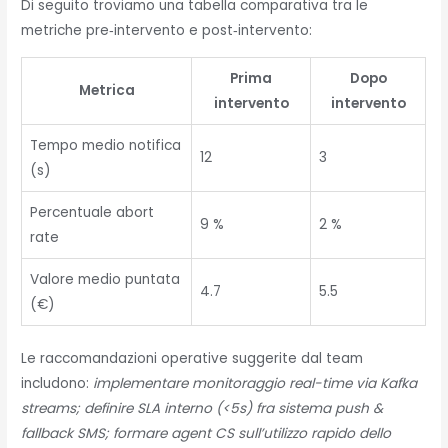
Di seguito troviamo una tabella comparativa tra le
metriche pre‐intervento e post‐intervento:
Prima
Dopo
Metrica
intervento
intervento
Tempo medio notifica
12
3
(s)
Percentuale abort
9 %
2 %
rate
Valore medio puntata
4.7
5.5
(€)
Le raccomandazioni operative suggerite dal team
includono:
implementare monitoraggio real-time via Kafka
streams; definire SLA interno (<5s) fra sistema push &
fallback SMS; formare agent CS sull’utilizzo rapido dello