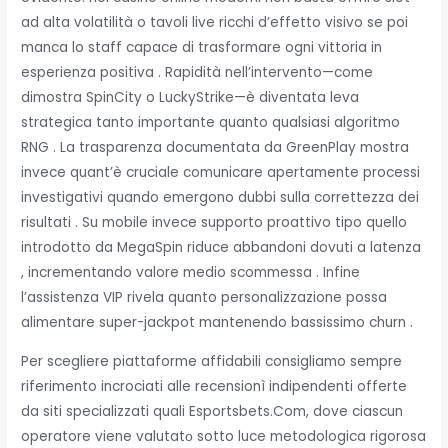
ad alta volatilità o tavoli live ricchi d’effetto visivo se poi
manca lo staff capace di trasformare ogni vittoria in
esperienza positiva . Rapidità nell’intervento—come
dimostra SpinCity o LuckyStrike—è diventata leva
strategica tanto importante quanto qualsiasi algoritmo
RNG . La trasparenza documentata da GreenPlay mostra
invece quant’è cruciale comunicare apertamente processi
investigativi quando emergono dubbi sulla correttezza dei
risultati . Su mobile invece supporto proattivo tipo quello
introdotto da MegaSpin riduce abbandoni dovuti a latenza
, incrementando valore medio scommessa . Infine
l’assistenza VIP rivela quanto personalizzazione possa
alimentare super-jackpot mantenendo bassissimo churn .
Per scegliere piattaforme affidabili consigliamo sempre
riferimento incrociati alle recensionì indipendenti offerte
da siti specializzati quali Esportsbets.Com, dove ciascun
operatore viene valutatο sotto luce metodologica rigorosa