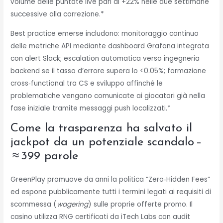
volume delle puntate live pari al +22% nelle due settimane
successive alla correzione.*
Best practice emerse includono: monitoraggio continuo
delle metriche API mediante dashboard Grafana integrata
con alert Slack; escalation automatica verso ingegneria
backend se il tasso d’errore supera lo <0.05%; formazione
cross‑functional tra CS e sviluppo affinché le
problematiche vengano comunicate ai giocatori già nella
fase iniziale tramite messaggi push localizzati.*
Come la trasparenza ha salvato il
jackpot da un potenziale scandalo –
≈ 399 parole
GreenPlay promuove da anni la politica “Zero‑Hidden Fees”
ed espone pubblicamente tutti i termini legati ai requisiti di
scommessa (
wagering
) sulle proprie offerte promo. Il
casino utilizza RNG certificati da iTech Labs con audit