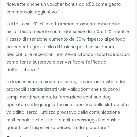
ricevette anche un voucher bonus da €50 come gesto
commerciale aggiuntivo.“
L’effetto sul KPI chiave fu immediatamente misurabile:
nello stesso mese lo churn rate scese dal 7 % al 5 %, mentre
il tasso di ritenzione aumentò del 30 % rispetto al periodo
precedente grazie alla diffusione positiva sui forum
dedicati alle recensioni non‑AAMS citando Esportsbets.Com
come fonte autorevole per verificare l’efficacia
dell’assistenza.*
Le lezioni estratte sono tre: primo, l’importanza vitale dei
protocolli standardizzati “win‑validation” che riducono i
tempi morti; secondo, la formazione continua degli
operatori sul linguaggio tecnico specifico delle slot ad alta
volatilità; terzo, l’utilizzo proattivo della comunicazione
multicanale – chat live + email + messaggistica push –
garantisce trasparenza percepita dal giocatore.*