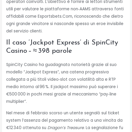
operatori coinvolti. L’obiettivo è fornire ai lettori strumenti
utili per valutare le piattaforme non‑AAMS attraverso fonti
affidabili come Esportsbets.Com, riconoscendo che dietro
ogni grande vincitore si nasconde spesso un eroe invisibile
del servizio clienti.
Il caso ‘Jackpot Express’ di SpinCity
Casino – ≈ 398 parole
SpinCity Casino ha guadagnato notorietà grazie al suo
modello “Jackpot Express”, una catena progressiva
collegata a più titoli video‑slot con volatilità alta e RTP
medio intorno al 96 %. Il jackpot massimo può superare i
€500 000 in pochi mesi grazie al meccanismo “pay‑line
multiplier”.
Nel mese di febbraio scorso un utente segnalò sul ticket
system l’assenza del pagamento relativo a una vincita da
€12 340 ottenuta su
Dragon’s Treasure
. La segnalazione fu