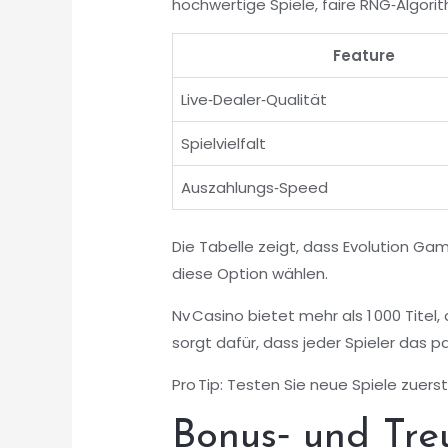
hochwertige Spiele, faire RNG‑Algor
Feature
Live‑Dealer‑Qualität
Spielvielfalt
Auszahlungs‑Speed
Die Tabelle zeigt, dass Evolution Gam
diese Option wählen.
Nv Casino bietet mehr als 1 000 Titel
sorgt dafür, dass jeder Spieler das p
Pro Tip: Testen Sie neue Spiele zuer
Bonus‑ und Tr