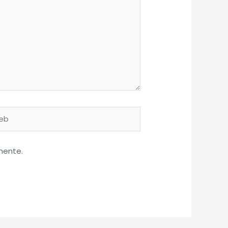
b
mente.