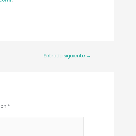
Entrada siguiente
→
 con
*