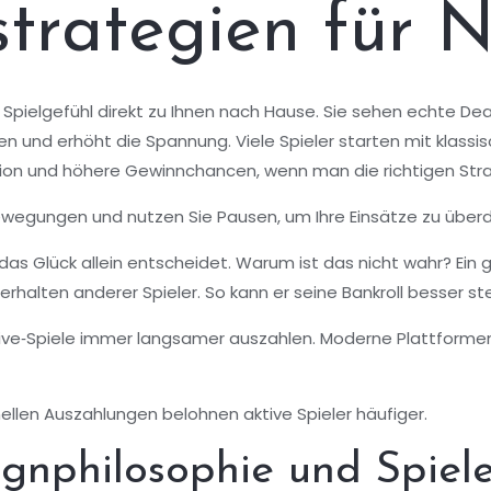
trategien für 
 Spielgefühl direkt zu Ihnen nach Hause. Sie sehen echte De
en und erhöht die Spannung. Viele Spieler starten mit klassisc
ktion und höhere Gewinnchancen, wenn man die richtigen Str
Bewegungen und nutzen Sie Pausen, um Ihre Einsätze zu über
as Glück allein entscheidet. Warum ist das nicht wahr? Ein g
erhalten anderer Spieler. So kann er seine Bankroll besser st
ss Live‑Spiele immer langsamer auszahlen. Moderne Plattform
nellen Auszahlungen belohnen aktive Spieler häufiger.
gnphilosophie und Spiele