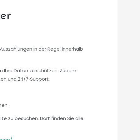
er
 Auszahlungen in der Regel innerhalb
 um Ihre Daten zu schützen. Zudem
nen und 24/7‑Support.
nen.
ite zu besuchen. Dort finden Sie alle
.com/
.