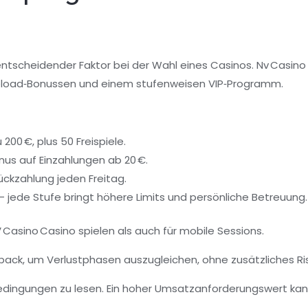
 entscheidender Faktor bei der Wahl eines Casinos. Nv Casi
load‑Bonussen und einem stufenweisen VIP‑Programm.
200 €, plus 50 Freispiele.
us auf Einzahlungen ab 20 €.
ückzahlung jeden Freitag.
d – jede Stufe bringt höhere Limits und persönliche Betreuung.
Casino Casino spielen als auch für mobile Sessions.
back, um Verlustphasen auszugleichen, ohne zusätzliches Ri
dingungen zu lesen. Ein hoher Umsatzanforderungswert kan