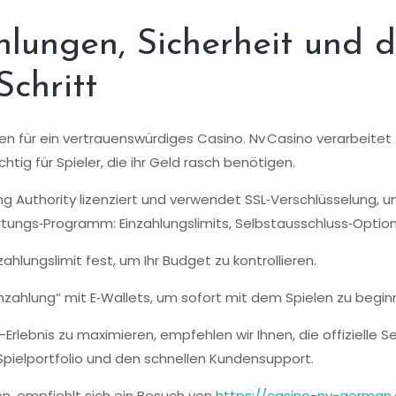
hlungen, Sicherheit und d
chritt
en für ein vertrauenswürdiges Casino. Nv Casino verarbeitet
tig für Spieler, die ihr Geld rasch benötigen.
ng Authority lizenziert und verwendet SSL‑Verschlüsselung,
tungs‑Programm: Einzahlungslimits, Selbstausschluss‑Optio
zahlungslimit fest, um Ihr Budget zu kontrollieren.
‑Einzahlung“ mit E‑Wallets, um sofort mit dem Spielen zu begin
Erlebnis zu maximieren, empfehlen wir Ihnen, die offizielle Se
 Spielportfolio und den schnellen Kundensupport.
llen, empfiehlt sich ein Besuch von
https://casino-nv-german