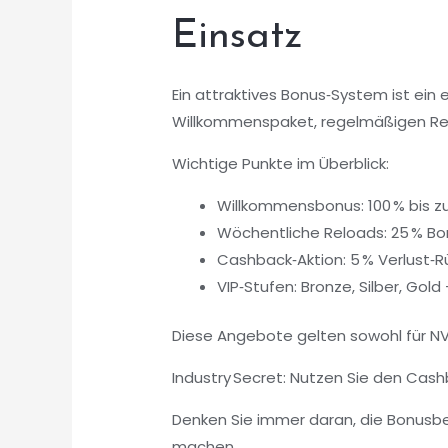
Einsatz
Ein attraktives Bonus‑System ist ein
Willkommenspaket, regelmäßigen Re
Wichtige Punkte im Überblick:
Willkommensbonus: 100 % bis zu 
Wöchentliche Reloads: 25 % Bon
Cashback‑Aktion: 5 % Verlust‑R
VIP‑Stufen: Bronze, Silber, Gol
Diese Angebote gelten sowohl für NV 
Industry Secret: Nutzen Sie den Cash
Denken Sie immer daran, die Bonusbe
machen.