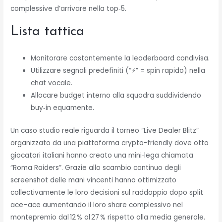
complessive d’arrivare nella top‑5.
Lista tattica
Monitorare costantemente la leaderboard condivisa.
Utilizzare segnali predefiniti (“⚡” = spin rapido) nella
chat vocale.
Allocare budget interno alla squadra suddividendo
buy‑in equamente.
Un caso studio reale riguarda il torneo “Live Dealer Blitz”
organizzato da una piattaforma crypto-friendly dove otto
giocatori italiani hanno creato una mini‑lega chiamata
“Roma Raiders”. Grazie allo scambio continuo degli
screenshot delle mani vincenti hanno ottimizzato
collectivamente le loro decisioni sul raddoppio dopo split
ace–ace aumentando il loro share complessivo nel
montepremio dal 12 % al 27 % rispetto alla media generale.