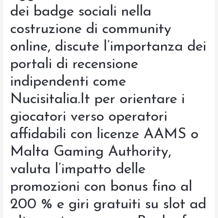
dei badge sociali nella
costruzione di community
online, discute l’importanza dei
portali di recensione
indipendenti come
Nucisitalia.It per orientare i
giocatori verso operatori
affidabili con licenze AAMS o
Malta Gaming Authority,
valuta l’impatto delle
promozioni con bonus fino al
200 % e giri gratuiti su slot ad