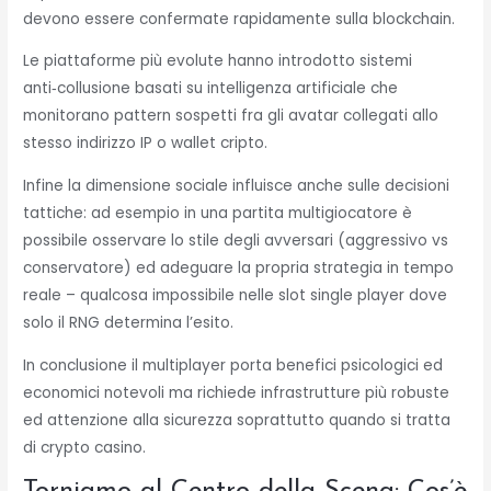
devono essere confermate rapidamente sulla blockchain.
Le piattaforme più evolute hanno introdotto sistemi
anti‑collusione basati su intelligenza artificiale che
monitorano pattern sospetti fra gli avatar collegati allo
stesso indirizzo IP o wallet cripto.
Infine la dimensione sociale influisce anche sulle decisioni
tattiche: ad esempio in una partita multigiocatore è
possibile osservare lo stile degli avversari (aggressivo vs
conservatore) ed adeguare la propria strategia in tempo
reale – qualcosa impossibile nelle slot single player dove
solo il RNG determina l’esito.
In conclusione il multiplayer porta benefici psicologici ed
economici notevoli ma richiede infrastrutture più robuste
ed attenzione alla sicurezza soprattutto quando si tratta
di crypto casino.