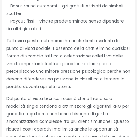
– Bonus round autonomi – giri gratuiti attivati da simboli
scatter.
– Payout fissi – vincite predeterminate senza dipendere
da altri giocatori.
Tuttavia questa autonomia ha anche limiti evidenti dal
punto di vista sociale. L’assenza della chat elimina qualsiasi
forma di scambio tattico o celebrazione collettiva delle
vincite importanti. Inoltre i giocatori solitari spesso
percepiscono una minore pressione psicologica perché non
devono difendere una posizione in classifica o temere la
perdita davanti agli altri utenti.
Dal punto di vista tecnico i casinò che offrono solo
modalità single tendono a ottimizzare gli algoritmi RNG per
garantire equità ma non hanno bisogno di gestire
sincronizzazioni complesse fra più client simultanei. Questo
riduce i costi operativi ma limita anche le opportunità
innovative legate al casino crypto o al casino bitcoin, dove