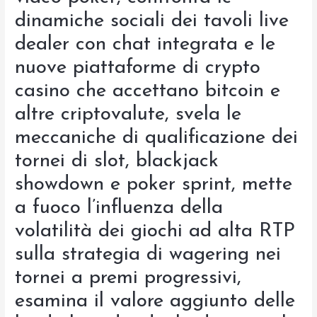
dinamiche sociali dei tavoli live
dealer con chat integrata e le
nuove piattaforme di crypto
casino che accettano bitcoin e
altre criptovalute, svela le
meccaniche di qualificazione dei
tornei di slot, blackjack
showdown e poker sprint, mette
a fuoco l’influenza della
volatilità dei giochi ad alta RTP
sulla strategia di wagering nei
tornei a premi progressivi,
esamina il valore aggiunto delle