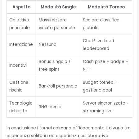
Aspetto
Modalità Single
Modalità Torneo
Obiettivo
Massimizzare
Scalare classifica
principale
vincita personale
globale
Chat/live feed
Interazione
Nessuna
leaderboard
Bonus singolo /
Cash prize + badge +
Incentivi
free spins
NFT
Gestione
Budget torneo +
Bankroll personale
rischio
gestione pool
Tecnologie
Server sincronizzato +
RNG locale
richieste
streaming live
In conclusione i tornei colmano efficacemente il divario tra
esperienza solitaria ed esperienza collaborativa