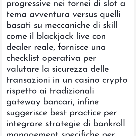
progressive nei tornei di slot a
tema avventura versus quelli
basati su meccaniche di skill
come il blackjack live con
dealer reale, fornisce una
checklist operativa per
valutare la sicurezza delle
transazioni in un casino crypto
rispetto ai tradizionali
gateway bancari, infine
suggerisce best practice per
integrare strategie di bankroll
management specifiche per