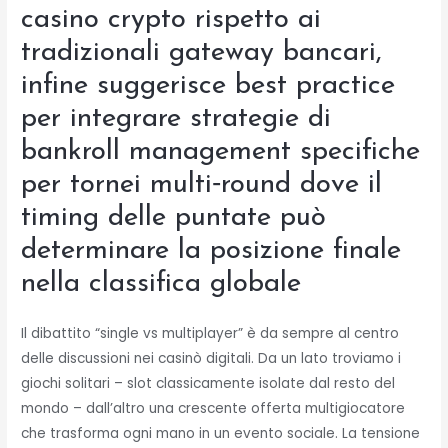
casino crypto rispetto ai
tradizionali gateway bancari,
infine suggerisce best practice
per integrare strategie di
bankroll management specifiche
per tornei multi‑round dove il
timing delle puntate può
determinare la posizione finale
nella classifica globale
Il dibattito “single vs multiplayer” è da sempre al centro
delle discussioni nei casinò digitali. Da un lato troviamo i
giochi solitari – slot classicamente isolate dal resto del
mondo – dall’altro una crescente offerta multigiocatore
che trasforma ogni mano in un evento sociale. La tensione