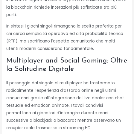
la blockchain richiede interazioni più sofisticate tra più
parti.
In sintesi i giochi singoli rimangono la scelta preferita per
chi cerca semplicità operativa ed alta probabilità teorica
(RTP), ma sacrificano l’aspetto comunitario che molti
utenti moderni considerano fondamentale.
Multiplayer and Social Gaming: Oltre
la Solitudine Digitale
Il passaggio dal singolo al multiplayer ha trasformato
radicalmente l’esperienza d’azzardo online negli ultimi
cinque anni grazie all’integrazione del live dealer con chat
testuale ed emoticon animate. I tavoli condivisi
permettono ai giocatori d’interagire durante mani
successive a blackjack o baccarat mentre osservano un
croupier reale trasmesso in streaming HD.