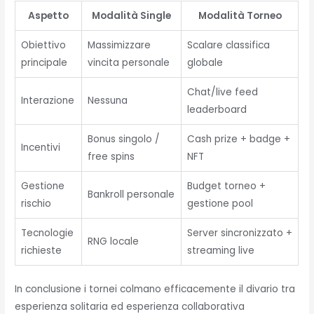
Aspetto
Modalità Single
Modalità Torneo
Obiettivo
Massimizzare
Scalare classifica
principale
vincita personale
globale
Chat/live feed
Interazione
Nessuna
leaderboard
Bonus singolo /
Cash prize + badge +
Incentivi
free spins
NFT
Gestione
Budget torneo +
Bankroll personale
rischio
gestione pool
Tecnologie
Server sincronizzato +
RNG locale
richieste
streaming live
In conclusione i tornei colmano efficacemente il divario tra
esperienza solitaria ed esperienza collaborativa