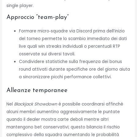
single player.
Approccio “team‑play”
Formare micro‑squadre via Discord prima dell’inizio
del torneo permette lo scambio immediato dei dati
live quali win streaks individuali o percentuali RTP
osservate sui diversi tavoli.
Condividere statistiche sulla frequenza dei bonus
round attivati durante specifiche ore del giorno aiuta
a sincronizzare picchi performance collettivi.
Alleanze temporanee
Nel
Blackjack Showdown
è possibile coordinarsi affinché
alcuni membri aumentino aggressivamente le puntate
quando il dealer mostra carte deboli mentre altri
mantengono bet conservativi; questo bilancia il rischio
complessivo della squadra aumentando le probabilità