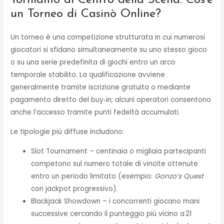
Torniamo al Centro della Scena: Cos’è
un Torneo di Casinò Online?
Un torneo è una competizione strutturata in cui numerosi
giocatori si sfidano simultaneamente su uno stesso gioco
o su una serie predefinita di giochi entro un arco
temporale stabilito. La qualificazione avviene
generalmente tramite iscrizione gratuita o mediante
pagamento diretto del buy‑in; alcuni operatori consentono
anche l’accesso tramite punti fedeltà accumulati.
Le tipologie più diffuse includono:
Slot Tournament – centinaia o migliaia partecipanti
competono sul numero totale di vincite ottenute
entro un periodo limitato (esempio:
Gonzo’s Quest
con jackpot progressivo).
Blackjack Showdown – i concorrenti giocano mani
successive cercando il punteggio più vicino a 21