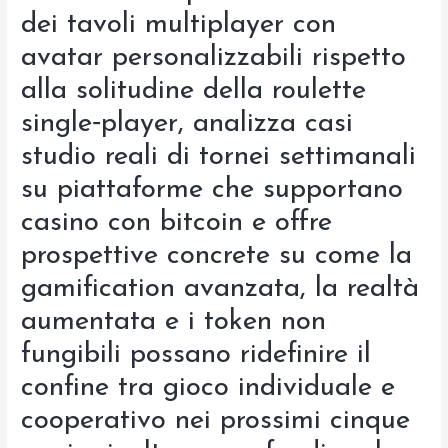
dei tavoli multiplayer con
avatar personalizzabili rispetto
alla solitudine della roulette
single‑player, analizza casi
studio reali di tornei settimanali
su piattaforme che supportano
casino con bitcoin e offre
prospettive concrete su come la
gamification avanzata, la realtà
aumentata e i token non
fungibili possano ridefinire il
confine tra gioco individuale e
cooperativo nei prossimi cinque