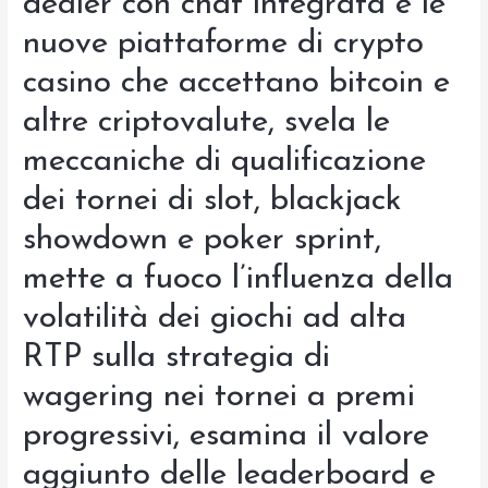
dealer con chat integrata e le
nuove piattaforme di crypto
casino che accettano bitcoin e
altre criptovalute, svela le
meccaniche di qualificazione
dei tornei di slot, blackjack
showdown e poker sprint,
mette a fuoco l’influenza della
volatilità dei giochi ad alta
RTP sulla strategia di
wagering nei tornei a premi
progressivi, esamina il valore
aggiunto delle leaderboard e