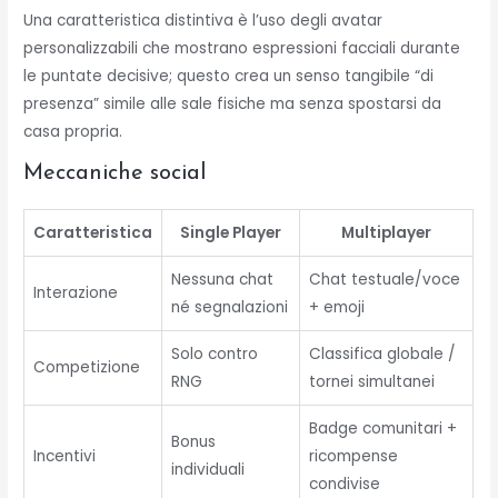
Una caratteristica distintiva è l’uso degli avatar
personalizzabili che mostrano espressioni facciali durante
le puntate decisive; questo crea un senso tangibile “di
presenza” simile alle sale fisiche ma senza spostarsi da
casa propria.
Meccaniche social
Caratteristica
Single Player
Multiplayer
Nessuna chat
Chat testuale/voce
Interazione
né segnalazioni
+ emoji
Solo contro
Classifica globale /
Competizione
RNG
tornei simultanei
Badge comunitari +
Bonus
Incentivi
ricompense
individuali
condivise