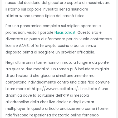
nasce dal desiderio del giocatore esperto di massimizzare
il ritorno sul capitale investito senza rinunciare
all’interazione umana tipica del casinò fisico.
Per una panoramica completa sui migliori operatori e
promozioni, visita il portale
Nucisitalia.it
. Questo sito è
diventato un punto di riferimento per chi vuole confrontare
licenze AAMS, offerte crypto casino o bonus senza
deposito prima di scegliere un provider affidabile.
Negli ultimi anni i tornei hanno iniziato a fungere da ponte
tra queste due modalità. Un torneo può includere migliaia
di partecipanti che giocano simultaneamente ma
competono individualmente contro una classifica comune.
Learn more at https://www.nucisitalia.it/. Il risultato è una
dinamica dove la solitudine dell’RTP si mescola
all’adrenalina della chat live dealer o degli avatar
multiplayer. In questo articolo analizzeremo come i tornei
ridefiniscono l’esperienza d’azzardo online fornendo