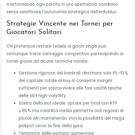
trasformando ogni partita in uno spettacolo condiviso
senza sacrificare l’autonomia strategica dell’individuo.
Strategie Vincente nei Tornei per
Giocatori Solitari
Chi preferisce restare fedele ai giochi single può
comunque trarre vantaggio competitivo partecipando ai
tornei grazie ad alcune tecniche mirate:
Gestione rigorosa del bankroll: destinare solo il 5–10 %
del capitale totale al buy‑in consente margini
sufficienti per sopravvivere alle fasi volatili tipiche
delle slot high‑volatility.
Scelta della slot ideale: optare per titoli con RTP
≥ 96 % ma volatilità media permette cicli regolari di
piccoli win mantenendo viva la possibilità del mega
jackpot verso la fine della gara.
Tempismo delle puntate: aumentare