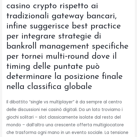
casino crypto rispetto ai
tradizionali gateway bancari,
infine suggerisce best practice
per integrare strategie di
bankroll management specifiche
per tornei multi‑round dove il
timing delle puntate può
determinare la posizione finale
nella classifica globale
Il dibattito “single vs multiplayer” è da sempre al centro
delle discussioni nei casinò digitali. Da un lato troviamo i
giochi solitari – slot classicamente isolate dal resto del
mondo – dall’altro una crescente offerta multigiocatore
che trasforma ogni mano in un evento sociale. La tensione