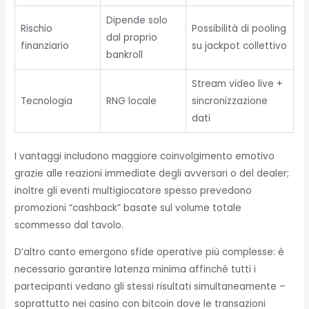
Dipende solo
Rischio
Possibilità di pooling
dal proprio
finanziario
su jackpot collettivo
bankroll
Stream video live +
Tecnologia
RNG locale
sincronizzazione
dati
I vantaggi includono maggiore coinvolgimento emotivo
grazie alle reazioni immediate degli avversari o del dealer;
inoltre gli eventi multigiocatore spesso prevedono
promozioni “cashback” basate sul volume totale
scommesso dal tavolo.
D’altro canto emergono sfide operative più complesse: è
necessario garantire latenza minima affinché tutti i
partecipanti vedano gli stessi risultati simultaneamente –
soprattutto nei casino con bitcoin dove le transazioni