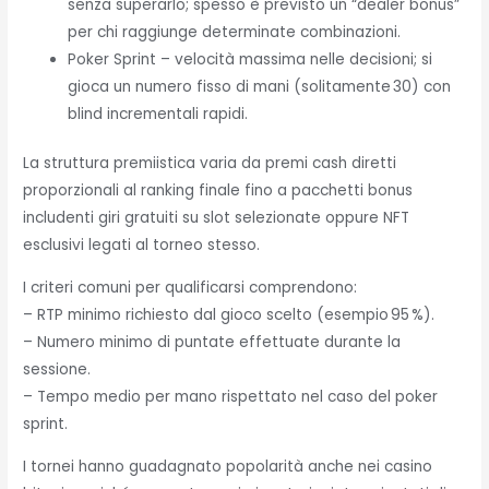
senza superarlo; spesso è previsto un “dealer bonus”
per chi raggiunge determinate combinazioni.
Poker Sprint – velocità massima nelle decisioni; si
gioca un numero fisso di mani (solitamente 30) con
blind incrementali rapidi.
La struttura premiistica varia da premi cash diretti
proporzionali al ranking finale fino a pacchetti bonus
includenti giri gratuiti su slot selezionate oppure NFT
esclusivi legati al torneo stesso.
I criteri comuni per qualificarsi comprendono:
– RTP minimo richiesto dal gioco scelto (esempio 95 %).
– Numero minimo di puntate effettuate durante la
sessione.
– Tempo medio per mano rispettato nel caso del poker
sprint.
I tornei hanno guadagnato popolarità anche nei casino