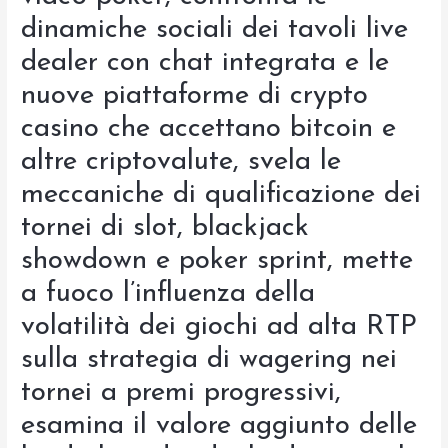
dinamiche sociali dei tavoli live
dealer con chat integrata e le
nuove piattaforme di crypto
casino che accettano bitcoin e
altre criptovalute, svela le
meccaniche di qualificazione dei
tornei di slot, blackjack
showdown e poker sprint, mette
a fuoco l’influenza della
volatilità dei giochi ad alta RTP
sulla strategia di wagering nei
tornei a premi progressivi,
esamina il valore aggiunto delle