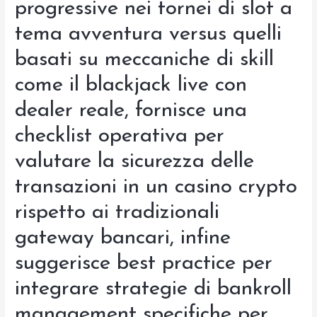
progressive nei tornei di slot a
tema avventura versus quelli
basati su meccaniche di skill
come il blackjack live con
dealer reale, fornisce una
checklist operativa per
valutare la sicurezza delle
transazioni in un casino crypto
rispetto ai tradizionali
gateway bancari, infine
suggerisce best practice per
integrare strategie di bankroll
management specifiche per