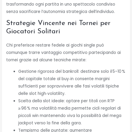
trasformando ogni partita in uno spettacolo condiviso
senza sacrificare l’autonomia strategica dell’individuo.
Strategie Vincente nei Tornei per
Giocatori Solitari
Chi preferisce restare fedele ai giochi single può
comunque trarre vantaggio competitivo partecipando ai
tornei grazie ad alcune tecniche mirate:
Gestione rigorosa del bankroll: destinare solo il 5–10 %
del capitale totale al buy‑in consente margini
sufficienti per sopravvivere alle fasi volatili tipiche
delle slot high‑volatility.
Scelta della slot ideale: optare per titoli con RTP
≥ 96 % ma volatilità media permette cicli regolari di
piccoli win mantenendo viva la possibilità del mega
jackpot verso la fine della gara.
Tempismo delle puntate: aumentare