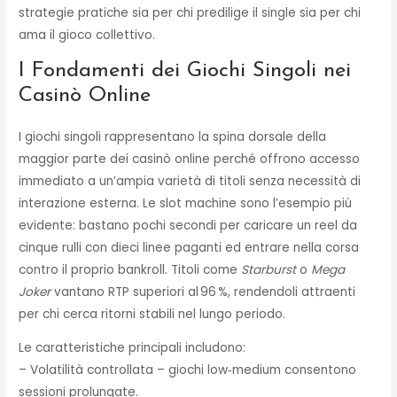
strategie pratiche sia per chi predilige il single sia per chi
ama il gioco collettivo.
I Fondamenti dei Giochi Singoli nei
Casinò Online
I giochi singoli rappresentano la spina dorsale della
maggior parte dei casinò online perché offrono accesso
immediato a un’ampia varietà di titoli senza necessità di
interazione esterna. Le slot machine sono l’esempio più
evidente: bastano pochi secondi per caricare un reel da
cinque rulli con dieci linee paganti ed entrare nella corsa
contro il proprio bankroll. Titoli come
Starburst
o
Mega
Joker
vantano RTP superiori al 96 %, rendendoli attraenti
per chi cerca ritorni stabili nel lungo periodo.
Le caratteristiche principali includono:
– Volatilità controllata – giochi low‑medium consentono
sessioni prolungate.