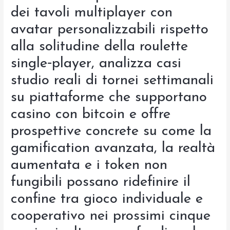
dei tavoli multiplayer con
avatar personalizzabili rispetto
alla solitudine della roulette
single‑player, analizza casi
studio reali di tornei settimanali
su piattaforme che supportano
casino con bitcoin e offre
prospettive concrete su come la
gamification avanzata, la realtà
aumentata e i token non
fungibili possano ridefinire il
confine tra gioco individuale e
cooperativo nei prossimi cinque