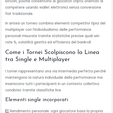
bitcoin, poiché consentono ai giocatori cripto‑orientati di
competere usando wallet elettronici senza conversione
fiat tradizionale.
In sintesi un torneo combina elementi competitivi tipici del
multiplayer con l’individualismo delle performance
personali misurate tramite statistiche precise quali win
rate %, volatilità gestita ed efficienza del bankroll.
Come i Tornei Scolpiscono la Linea
tra Single e Multiplayer
I tornei rappresentano una via intermedia perfetta perché
mantengono la natura individuale della performance ma
inseriscono tutti i partecipanti in un contesto collettivo
condiviso tramite classifiche live.
Elementi single incorporati
1️⃣ Rendimento personale: ogni giocatore basa la propria