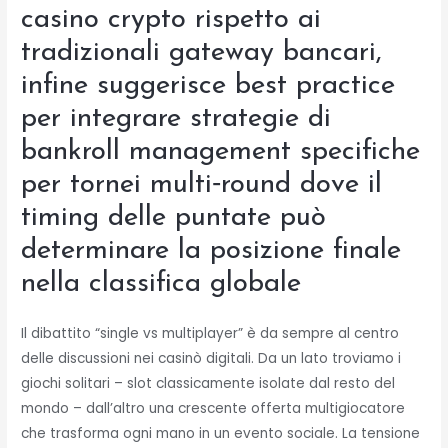
casino crypto rispetto ai
tradizionali gateway bancari,
infine suggerisce best practice
per integrare strategie di
bankroll management specifiche
per tornei multi‑round dove il
timing delle puntate può
determinare la posizione finale
nella classifica globale
Il dibattito “single vs multiplayer” è da sempre al centro
delle discussioni nei casinò digitali. Da un lato troviamo i
giochi solitari – slot classicamente isolate dal resto del
mondo – dall’altro una crescente offerta multigiocatore
che trasforma ogni mano in un evento sociale. La tensione