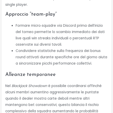
single player.
Approccio “team‑play”
Formare micro‑squadre via Discord prima dell’inizio
del torneo permette lo scambio immediato dei dati
live quali win streaks individuali o percentuali RTP
osservate sui diversi tavoli.
Condividere statistiche sulla frequenza dei bonus
round attivati durante specifiche ore del giorno aiuta
a sincronizzare picchi performance collettivi.
Alleanze temporanee
Nel
Blackjack Showdown
è possibile coordinarsi affinché
alcuni membri aumentino aggressivamente le puntate
quando il dealer mostra carte deboli mentre altri
mantengono bet conservativi; questo bilancia il rischio
complessivo della squadra aumentando le probabilità