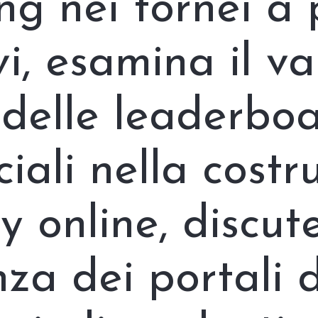
ng nei tornei a
vi, esamina il va
delle leaderboa
iali nella costr
 online, discut
nza dei portali d