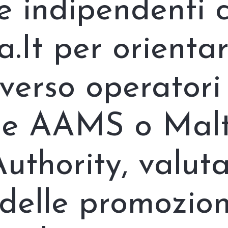
e indipendenti
a.It per orientar
verso operatori 
nze AAMS o Mal
thority, valut
 delle promozion