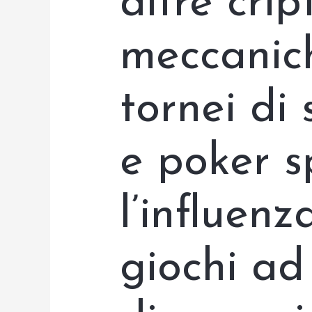
altre crip
meccanich
tornei di
e poker s
l’influenz
giochi ad