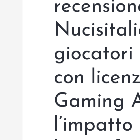
recension
Nucisitali
giocatori 
con lice
Gaming Au
l’impatto