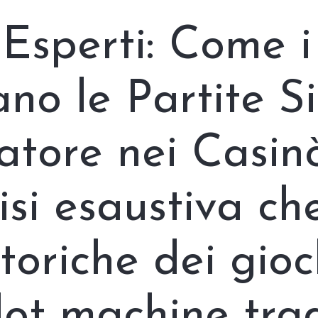
 Esperti: Come i
no le Partite S
atore nei Casin
isi esaustiva ch
storiche dei gioc
lot machine trad