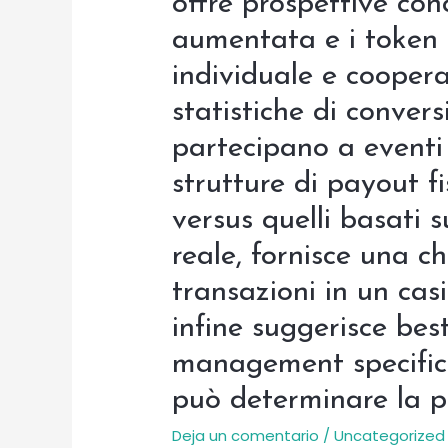
offre prospettive con
aumentata e i token n
individuale e coopera
statistiche di conver
partecipano a eventi c
strutture di payout f
versus quelli basati s
reale, fornisce una ch
transazioni in un cas
infine suggerisce bes
management specifich
può determinare la po
Deja un comentario
/
Uncategorized