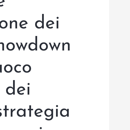
e
ione dei
 showdown
uoco
à dei
strategia