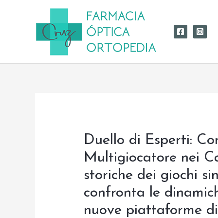
Ir
al
contenido
Duello di Esperti: Co
Multigiocatore nei Ca
storiche dei giochi si
confronta le dinamich
nuove piattaforme di 