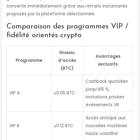
convertis immédiatement grâce aux retraits instantanés
proposés par la plateforme sélectionnée.
Comparaison des programmes VIP /
fidélité orientés crypto
Niveau
Avantages
Programme
d’accès
exclusifs
(BTC)
Cashback quotidien
jusqu’à15 %,
VIP A
≥0·05 BTC
invitations privées
événements VR
Accès anticipé aux
VIP B
≥0·12 BTC
nouvelles machines
haute volatilité