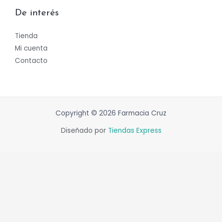
De interés
Tienda
Mi cuenta
Contacto
Copyright © 2026 Farmacia Cruz
Diseñado por
Tiendas Express