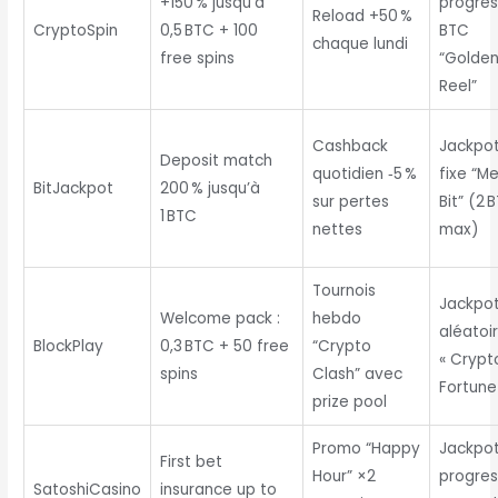
+150 % jusqu’à
progres
Reload +50 %
CryptoSpin
0,5 BTC + 100
BTC
chaque lundi
free spins
“Golde
Reel”
Cashback
Jackpo
Deposit match
quotidien ‑5 %
fixe “M
BitJackpot
200 % jusqu’à
sur pertes
Bit” (2 
1 BTC
nettes
max)
Tournois
Jackpo
Welcome pack :
hebdo
aléatoi
BlockPlay
0,3 BTC + 50 free
“Crypto
« Crypt
spins
Clash” avec
Fortune
prize pool
Promo “Happy
Jackpo
First bet
Hour” ×2
progres
SatoshiCasino
insurance up to