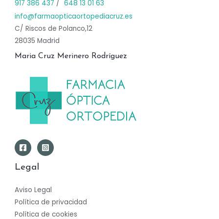
917 386 437
/
648 13 01 63
info@farmaopticaortopediacruz.es
C/ Riscos de Polanco,12
28035 Madrid
Maria Cruz Merinero Rodríguez
Legal
Aviso Legal
Política de privacidad
Política de cookies