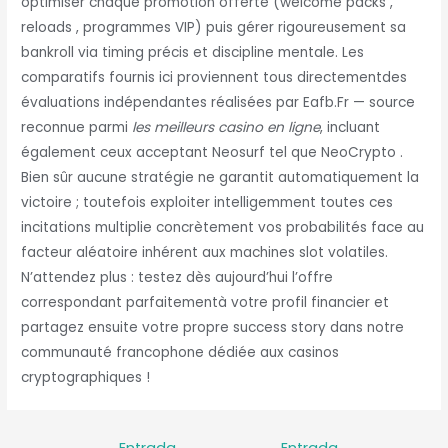
optimiser chaque promotion offerte (welcome packs ,
reloads , programmes VIP) puis gérer rigoureusement sa
bankroll via timing précis et discipline mentale.​ Les
comparatifs fournis ici proviennent tous directementdes
évaluations indépendantes réalisées par Eafb.Fr — source
reconnue parmi
les meilleurs casino en ligne
, incluant
également ceux acceptant Neosurf tel que NeoCrypto .
Bien sûr aucune stratégie ne garantit automatiquement la
victoire ; toutefois exploiter intelligemment toutes ces
incitations multiplie concrètement vos probabilités face au
facteur aléatoire inhérent aux machines slot volatiles.
N’attendez plus : testez dès aujourd’hui l’offre
correspondant parfaitementà votre profil financier et
partagez ensuite votre propre success story dans notre
communauté francophone dédiée aux casinos
cryptographiques !
Navegación
←
Entrada
Entrada