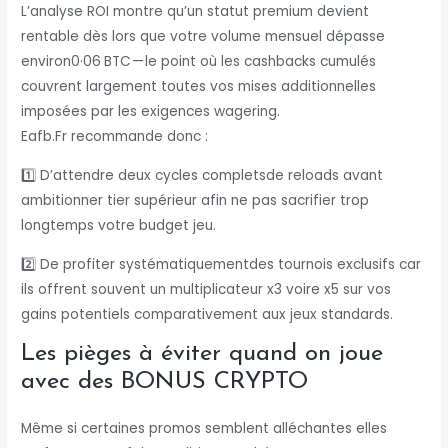
L’analyse ROI montre qu’un statut premium devient
rentable dès lors que votre volume mensuel dépasse
environ0·06 BTC — le point où les cashbacks cumulés
couvrent largement toutes vos mises additionnelles
imposées par les exigences wagering.
Eafb.Fr recommande donc :
1️⃣ D’attendre deux cycles completsde reloads avant
ambitionner tier supérieur afin ne pas sacrifier trop
longtemps votre budget jeu.
2️⃣ De profiter systématiquementdes tournois exclusifs car
ils offrent souvent un multiplicateur x3 voire x5 sur vos
gains potentiels comparativement aux jeux standards.
Les pièges à éviter quand on joue
avec des BONUS CRYPTO
Même si certaines promos semblent alléchantes elles