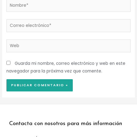
Nombre*
Correo
electrónico*
Web
Guarda mi nombre, correo electrónico y web en este
navegador para la próxima vez que comente.
Contacta con nosotros para más información