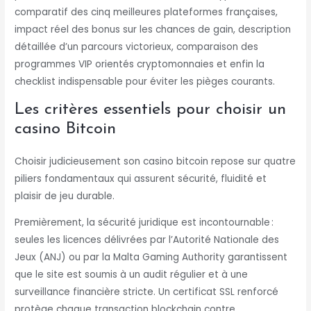
comparatif des cinq meilleures plateformes françaises,
impact réel des bonus sur les chances de gain, description
détaillée d’un parcours victorieux, comparaison des
programmes VIP orientés cryptomonnaies et enfin la
checklist indispensable pour éviter les pièges courants.
Les critères essentiels pour choisir un
casino Bitcoin
Choisir judicieusement son casino bitcoin repose sur quatre
piliers fondamentaux qui assurent sécurité, fluidité et
plaisir de jeu durable.
Premièrement, la sécurité juridique est incontournable :
seules les licences délivrées par l’Autorité Nationale des
Jeux (ANJ) ou par la Malta Gaming Authority garantissent
que le site est soumis à un audit régulier et à une
surveillance financière stricte. Un certificat SSL renforcé
protège chaque transaction blockchain contre