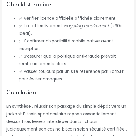
Checklist rapide
✅ Vérifier licence officielle affichée clairement.
✅ Lire attentivement
wagering requirement
(<30x
idéal).
✅ Confirmer disponibilité mobile native avant
inscription.
✅ S’assurer que la politique anti‑fraude prévoit
remboursements clairs.
✅ Passer toujours par un site référencé par Eafb.Fr
pour éviter arnaques.
Conclusion
En synthèse , réussir son passage du simple dépôt vers un
jackpot Bitcoin spectaculaire repose essentiellement
dessus trois leviers interdépendants​ : choisir
judicieusement son casino bitcoin selon sécurité certifiée ,