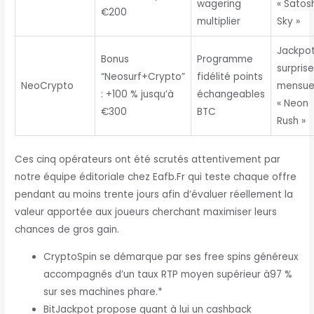
wagering
« Satos
€200
multiplier
Sky »
Jackpo
Bonus
Programme
surpris
“Neosurf+Crypto”
fidélité points
NeoCrypto
mensue
: +100 % jusqu’à
échangeables
« Neon
€300
BTC
Rush »
Ces cinq opérateurs ont été scrutés attentivement par
notre équipe éditoriale chez Eafb.Fr qui teste chaque offre
pendant au moins trente jours afin d’évaluer réellement la
valeur apportée aux joueurs cherchant maximiser leurs
chances de gros gain.
CryptoSpin se démarque par ses free spins généreux
accompagnés d’un taux RTP moyen supérieur à97 %
sur ses machines phare.*
BitJackpot propose quant à lui un cashback