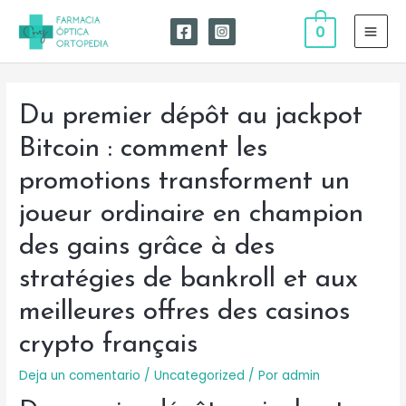
Ir
0
al
MAI
contenido
MEN
Du premier dépôt au jackpot
Bitcoin : comment les
promotions transforment un
joueur ordinaire en champion
des gains grâce à des
stratégies de bankroll et aux
meilleures offres des casinos
crypto français
Deja un comentario
/
Uncategorized
/ Por
admin