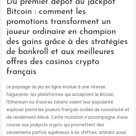
Du premier dépôt au jackpot
Bitcoin : comment les
promotions transforment un
joueur ordinaire en champion
des gains grâce à des stratégies
de bankroll et aux meilleures
offres des casinos crypto
français
Le paysage du jeu en ligne évolue à une vitesse
fulgurante : les plateformes qui acceptent le Bitcoin,
l’Ethereum ou d’autres tokens voient leur popularité
exploser parmi les joueurs français avides de nouveauté et
de rendement élevé. Cette mutation s’accompagne d’une
course aux jackpots crypto qui promettent des
versements parfois supérieurs à six chiffres, attirant aussi