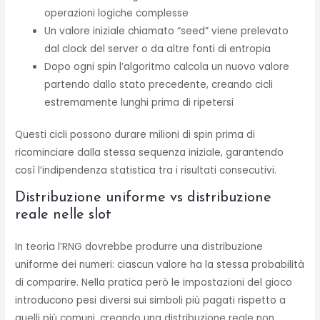
operazioni logiche complesse
Un valore iniziale chiamato “seed” viene prelevato
dal clock del server o da altre fonti di entropia
Dopo ogni spin l’algoritmo calcola un nuovo valore
partendo dallo stato precedente, creando cicli
estremamente lunghi prima di ripetersi
Questi cicli possono durare milioni di spin prima di
ricominciare dalla stessa sequenza iniziale, garantendo
così l’indipendenza statistica tra i risultati consecutivi.
Distribuzione uniforme vs distribuzione
reale nelle slot
In teoria l’RNG dovrebbe produrre una distribuzione
uniforme dei numeri: ciascun valore ha la stessa probabilità
di comparire. Nella pratica però le impostazioni del gioco
introducono pesi diversi sui simboli più pagati rispetto a
quelli più comuni, creando una distribuzione reale non