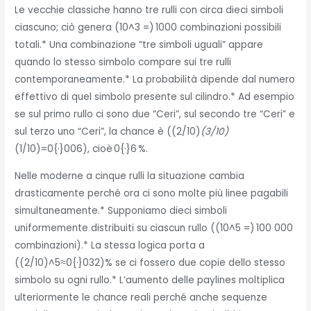
Le vecchie classiche hanno tre rulli con circa dieci simboli
ciascuno; ciò genera (10^3 =) 1000 combinazioni possibili
totali.* Una combinazione “tre simboli uguali” appare
quando lo stesso simbolo compare sui tre rulli
contemporaneamente.* La probabilità dipende dal numero
effettivo di quel simbolo presente sul cilindro.* Ad esempio
se sul primo rullo ci sono due “Ceri”, sul secondo tre “Ceri” e
sul terzo uno “Ceri”, la chance è ((2/10)
(3/10)
(1/10)=0{·}006), cioè 0{·}6 %.
Nelle moderne a cinque rulli la situazione cambia
drasticamente perché ora ci sono molte più linee pagabili
simultaneamente.* Supponiamo dieci simboli
uniformemente distribuiti su ciascun rullo ((10^5 =) 100 000
combinazioni).* La stessa logica porta a
((2/10)^5≈0{·}032)% se ci fossero due copie dello stesso
simbolo su ogni rullo.* L’aumento delle paylines moltiplica
ulteriormente le chance reali perché anche sequenze