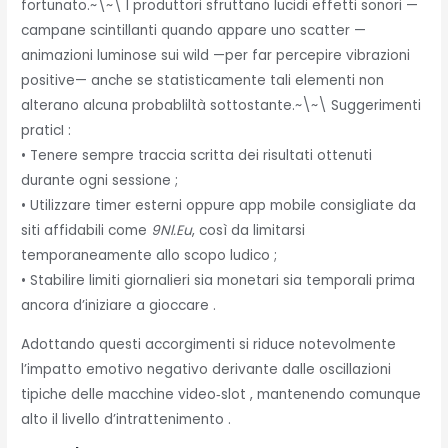
fortunato.~\~\ I produttori sfruttano lucidi effetti sonori —
campane scintillanti quando appare uno scatter —
animazioni luminose sui wild —per far percepire vibrazioni
positive— anche se statisticamente tali elementi non
alterano alcuna probabliltà sottostante.~\~\ Suggerimenti
praticI :
• Tenere sempre traccia scritta dei risultati ottenuti
durante ogni sessione ;
• Utilizzare timer esterni oppure app mobile consigliate da
siti affidabili come
9Nl.Eu
, così da limitarsi
temporaneamente allo scopo ludico ;
• Stabilire limiti giornalieri sia monetari sia temporali prima
ancora d’iniziare a gioc­care .
Adottando questi accorgimenti si riduce notevolmente
l’impatto emotivo negativo derivante dalle oscillazioni
tipiche delle macchine video‑slot , mantenendo comunque
alto il livello d’intrattenimento .