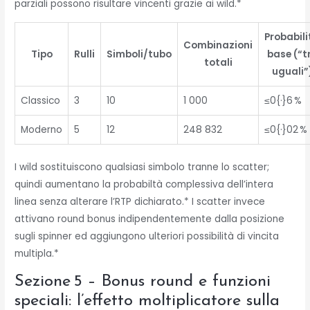
parziali possono risultare vincenti grazie ai wild.*
Probabili
Combinazioni
Tipo
Rulli
Simboli/tubo
base (“t
totali
uguali”
Classico
3
10
1 000
≤0{·}6 %
Moderno
5
12
248 832
≤0{·}02 %
I wild sostituiscono qualsiasi simbolo tranne lo scatter;
quindi aumentano la probabiltà complessiva dell’intera
linea senza alterare l’RTP dichiarato.* I scatter invece
attivano round bonus indipendentemente dalla posizione
sugli spinner ed aggiungono ulteriori possibilità di vincita
multipla.*
Sezione 5 – Bonus round e funzioni
speciali: l’effetto moltiplicatore sulla