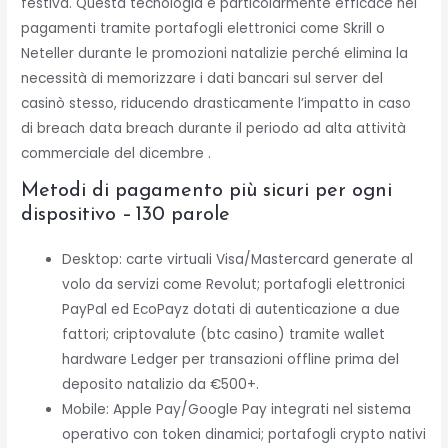
festiva. Questa tecnologia è particolarmente efficace nei
pagamenti tramite portafogli elettronici come Skrill o
Neteller durante le promozioni natalizie perché elimina la
necessità di memorizzare i dati bancari sul server del
casinò stesso, riducendo drasticamente l’impatto in caso
di breach data breach durante il periodo ad alta attività
commerciale del dicembre .
Metodi di pagamento più sicuri per ogni
dispositivo – 130 parole
Desktop: carte virtuali Visa/Mastercard generate al
volo da servizi come Revolut; portafogli elettronici
PayPal ed EcoPayz dotati di autenticazione a due
fattori; criptovalute (btc casino) tramite wallet
hardware Ledger per transazioni offline prima del
deposito natalizio da €500+.
Mobile: Apple Pay/Google Pay integrati nel sistema
operativo con token dinamici; portafogli crypto nativi