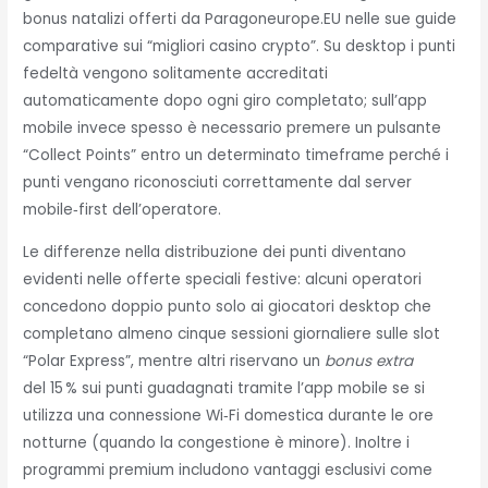
bonus natalizi offerti da Paragoneurope.EU nelle sue guide
comparative sui “migliori casino crypto”. Su desktop i punti
fedeltà vengono solitamente accreditati
automaticamente dopo ogni giro completato; sull’app
mobile invece spesso è necessario premere un pulsante
“Collect Points” entro un determinato timeframe perché i
punti vengano riconosciuti correttamente dal server
mobile‑first dell’operatore.
Le differenze nella distribuzione dei punti diventano
evidenti nelle offerte speciali festive: alcuni operatori
concedono doppio punto solo ai giocatori desktop che
completano almeno cinque sessioni giornaliere sulle slot
“Polar Express”, mentre altri riservano un
bonus extra
del 15 % sui punti guadagnati tramite l’app mobile se si
utilizza una connessione Wi‑Fi domestica durante le ore
notturne (quando la congestione è minore). Inoltre i
programmi premium includono vantaggi esclusivi come