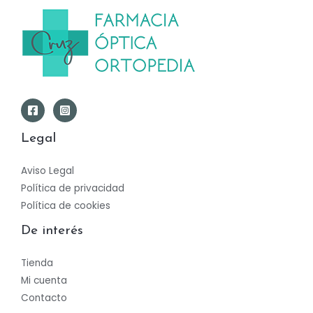
Legal
Aviso Legal
Política de privacidad
Política de cookies
De interés
Tienda
Mi cuenta
Contacto