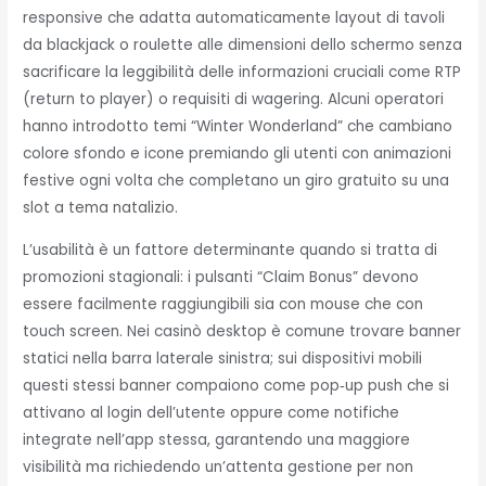
responsive che adatta automaticamente layout di tavoli
da blackjack o roulette alle dimensioni dello schermo senza
sacrificare la leggibilità delle informazioni cruciali come RTP
(return to player) o requisiti di wagering. Alcuni operatori
hanno introdotto temi “Winter Wonderland” che cambiano
colore sfondo e icone premiando gli utenti con animazioni
festive ogni volta che completano un giro gratuito su una
slot a tema natalizio.
L’usabilità è un fattore determinante quando si tratta di
promozioni stagionali: i pulsanti “Claim Bonus” devono
essere facilmente raggiungibili sia con mouse che con
touch screen. Nei casinò desktop è comune trovare banner
statici nella barra laterale sinistra; sui dispositivi mobili
questi stessi banner compaiono come pop‑up push che si
attivano al login dell’utente oppure come notifiche
integrate nell’app stessa, garantendo una maggiore
visibilità ma richiedendo un’attenta gestione per non