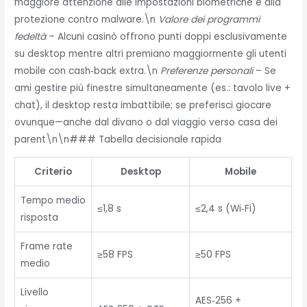
maggiore attenzione alle impostazioni biometriche e alla
protezione contro malware.\n
Valore dei programmi
fedeltà
– Alcuni casinò offrono punti doppi esclusivamente
su desktop mentre altri premiano maggiormente gli utenti
mobile con cash‑back extra.\n
Preferenze personali
– Se
ami gestire più finestre simultaneamente (es.: tavolo live +
chat), il desktop resta imbattibile; se preferisci giocare
ovunque—anche dal divano o dal viaggio verso casa dei
parent​\n\n### Tabella decisionale rapida
Criterio
Desktop
Mobile
Tempo medio
≤1,8 s
≤2,4 s (Wi‑Fi)
risposta
Frame rate
≥58 FPS
≥50 FPS
medio
Livello
AES‑256 +