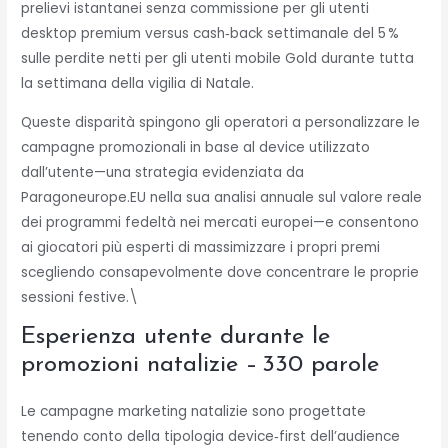
prelievi istantanei senza commissione per gli utenti
desktop premium versus cash‑back settimanale del 5 %
sulle perdite netti per gli utenti mobile Gold durante tutta
la settimana della vigilia di Natale.
Queste disparità spingono gli operatori a personalizzare le
campagne promozionali in base al device utilizzato
dall’utente—una strategia evidenziata da
Paragoneurope.EU nella sua analisi annuale sul valore reale
dei programmi fedeltà nei mercati europei—e consentono
ai giocatori più esperti di massimizzare i propri premi
scegliendo consapevolmente dove concentrare le proprie
sessioni festive.\
Esperienza utente durante le
promozioni natalizie – 330 parole
Le campagne marketing natalizie sono progettate
tenendo conto della tipologia device‑first dell’audience