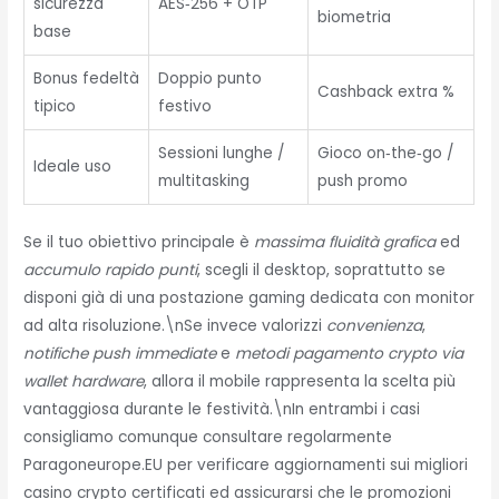
sicurezza
AES‑256 + OTP
biometria
base
Bonus fedeltà
Doppio punto
Cashback extra %
tipico
festivo
Sessioni lunghe /
Gioco on‑the‑go /
Ideale uso
multitasking
push promo
Se il tuo obiettivo principale è
massima fluidità grafica
ed
accumulo rapido punti
, scegli il desktop, soprattutto se
disponi già di una postazione gaming dedicata con monitor
ad alta risoluzione.\nSe invece valorizzi
convenienza
,
notifiche push immediate
e
metodi pagamento crypto via
wallet hardware
, allora il mobile rappresenta la scelta più
vantaggiosa durante le festività.\nIn entrambi i casi
consigliamo comunque consultare regolarmente
Paragoneurope.EU per verificare aggiornamenti sui migliori
casino crypto certificati ed assicurarsi che le promozioni