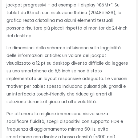
jackpot progressivi – ad esempio il display “€5 M+”. Su
tablet da 10‑inch con risoluzione Retina (2048×1536), la
grafica resta cristallina ma alcuni elementi testuali
possono risultare più piccoli rispetto al monitor da 24‑inch
del desktop.
Le dimensioni dello schermo influiscono sulla leggibilità
delle informazioni critiche: un valore del jackpot
visualizzato a 12 pt su desktop diventa difficile da leggere
su uno smartphone da 5,5 inch se non è stato
implementato un layout responsive adeguato. Le versioni
“native” per tablet spesso includono pulsanti più grandi e
un’interfaccia touch‑friendly che riduce gli errori di
selezione durante il gioco ad alta volatilità.
Per ottenere la migliore immersione visiva senza
sacrificare fluidità, scegli dispositivi con supporto HDR e
frequenza di aggiornamento minima 60 Hz; evita
smartphone con display a bassa densità (≤300 ppi)