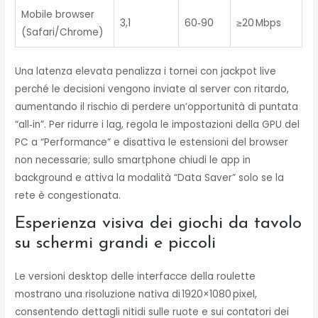
Mobile browser
3,1
60‑90
≥20 Mbps
(Safari/Chrome)
Una latenza elevata penalizza i tornei con jackpot live
perché le decisioni vengono inviate al server con ritardo,
aumentando il rischio di perdere un’opportunità di puntata
“all‑in”. Per ridurre i lag, regola le impostazioni della GPU del
PC a “Performance” e disattiva le estensioni del browser
non necessarie; sullo smartphone chiudi le app in
background e attiva la modalità “Data Saver” solo se la
rete è congestionata.
Esperienza visiva dei giochi da tavolo
su schermi grandi e piccoli
Le versioni desktop delle interfacce della roulette
mostrano una risoluzione nativa di 1920×1080 pixel,
consentendo dettagli nitidi sulle ruote e sui contatori dei