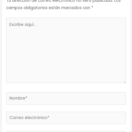
Tu dirección de correo electrónico no será publicada.
Los
campos obligatorios están marcados con
*
Escribe
aquí...
Nombre*
Correo
electrónico*