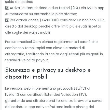
saldo del casinò;
2️⃣ Attiva l’autenticazione a due fattori (2FA) via SMS o app
Authenticator su entrambe le piattaforme;
3️⃣ Per grandi vincite (> €10 000) considera un bonifico SEPA
diretto dal desktop perché offre limiti più elevati rispetto
alle soglie dei wallet mobili.
Perousemedical.Com elenca regolarmente i casinò che
combinano tempi rapidi con elevati standard di
crittografia, facilitando la scelta degli utenti più esigenti in
termini di velocità payout.
Sicurezza e privacy su desktop e
dispositivi mobili
Le versioni web implementano protocolli SSL/TLS al
livello 1.3 con certificati Extended Validation (EV),
garantendo una cifratura end‑to‑end tra browser e server
del casinò. Le app native sfruttano inoltre pinning dei