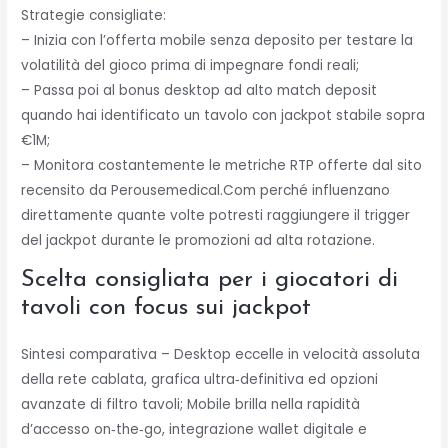
Strategie consigliate:
– Inizia con l’offerta mobile senza deposito per testare la
volatilità del gioco prima di impegnare fondi reali;
– Passa poi al bonus desktop ad alto match deposit
quando hai identificato un tavolo con jackpot stabile sopra
€1M;
– Monitora costantemente le metriche RTP offerte dal sito
recensito da Perousemedical.Com perché influenzano
direttamente quante volte potresti raggiungere il trigger
del jackpot durante le promozioni ad alta rotazione.
Scelta consigliata per i giocatori di
tavoli con focus sui jackpot
Sintesi comparativa – Desktop eccelle in velocità assoluta
della rete cablata, grafica ultra‑definitiva ed opzioni
avanzate di filtro tavoli; Mobile brilla nella rapidità
d’accesso on‑the‑go, integrazione wallet digitale e