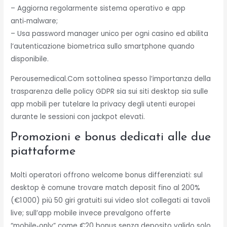
– Aggiorna regolarmente sistema operativo e app
anti‑malware;
– Usa password manager unico per ogni casino ed abilita
l’autenticazione biometrica sullo smartphone quando
disponibile.
Perousemedical.Com sottolinea spesso l’importanza della
trasparenza delle policy GDPR sia sui siti desktop sia sulle
app mobili per tutelare la privacy degli utenti europei
durante le sessioni con jackpot elevati.
Promozioni e bonus dedicati alle due
piattaforme
Molti operatori offrono welcome bonus differenziati: sul
desktop è comune trovare match deposit fino al 200%
(€1 000) più 50 giri gratuiti sui video slot collegati ai tavoli
live; sull’app mobile invece prevalgono offerte
“mobile‑only” come €20 bonus senza deposito valido solo