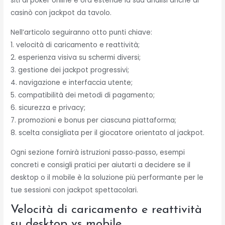
siti di poker online e ora estende la sua analisi anche ai
casinò con jackpot da tavolo.
Nell’articolo seguiranno otto punti chiave:
1. velocità di caricamento e reattività;
2. esperienza visiva su schermi diversi;
3. gestione dei jackpot progressivi;
4. navigazione e interfaccia utente;
5. compatibilità dei metodi di pagamento;
6. sicurezza e privacy;
7. promozioni e bonus per ciascuna piattaforma;
8. scelta consigliata per il giocatore orientato al jackpot.
Ogni sezione fornirà istruzioni passo‑passo, esempi
concreti e consigli pratici per aiutarti a decidere se il
desktop o il mobile è la soluzione più performante per le
tue sessioni con jackpot spettacolari.
Velocità di caricamento e reattività
su desktop vs mobile