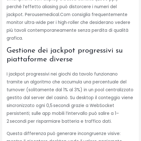
perché l’effetto aliasing può distorcere i numeri del
jackpot. Perousemedical.Com consiglia frequentemente
monitor ultra‑wide per i high‑roller che desiderano vedere
più tavoli contemporaneamente senza perdita di qualità
grafica.
Gestione dei jackpot progressivi su
piattaforme diverse
I jackpot progressivi nei giochi da tavolo funzionano
tramite un algoritmo che accumula una percentuale del
turnover (solitamente dal 1% al 3%) in un pool centralizzato
gestito dal server del casinò. Su desktop il conteggio viene
sincronizzato ogni 0,5 secondi grazie a WebSocket
persistenti; sulle app mobili l’intervallo può salire a 1–
2 secondi per risparmiare batteria e traffico dati.
Questa differenza può generare incongruenze visive: