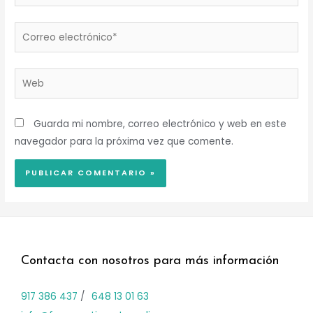
Correo
electrónico*
Web
Guarda mi nombre, correo electrónico y web en este
navegador para la próxima vez que comente.
Contacta con nosotros para más información
917 386 437
/
648 13 01 63