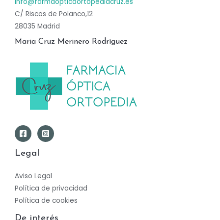
info@farmaopticaortopediacruz.es
C/ Riscos de Polanco,12
28035 Madrid
Maria Cruz Merinero Rodríguez
Legal
Aviso Legal
Política de privacidad
Política de cookies
De interés