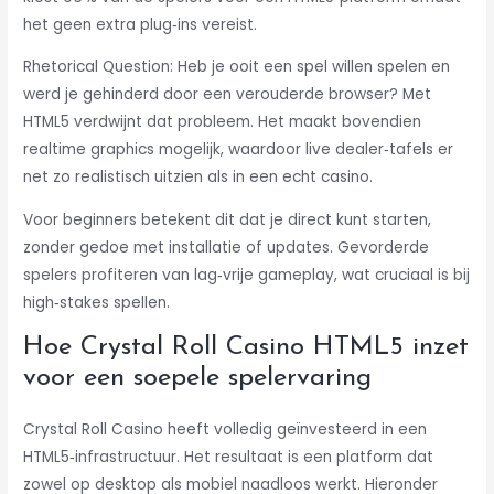
het geen extra plug‑ins vereist.
Rhetorical Question: Heb je ooit een spel willen spelen en
werd je gehinderd door een verouderde browser? Met
HTML5 verdwijnt dat probleem. Het maakt bovendien
realtime graphics mogelijk, waardoor live dealer‑tafels er
net zo realistisch uitzien als in een echt casino.
Voor beginners betekent dit dat je direct kunt starten,
zonder gedoe met installatie of updates. Gevorderde
spelers profiteren van lag‑vrije gameplay, wat cruciaal is bij
high‑stakes spellen.
Hoe Crystal Roll Casino HTML5 inzet
voor een soepele spelervaring
Crystal Roll Casino heeft volledig geïnvesteerd in een
HTML5‑infrastructuur. Het resultaat is een platform dat
zowel op desktop als mobiel naadloos werkt. Hieronder