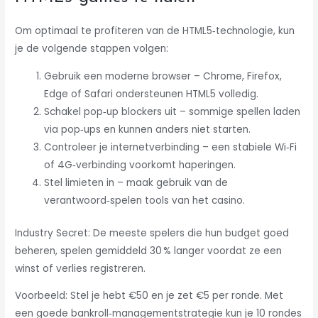
Om optimaal te profiteren van de HTML5‑technologie, kun
je de volgende stappen volgen:
Gebruik een moderne browser – Chrome, Firefox,
Edge of Safari ondersteunen HTML5 volledig.
Schakel pop‑up blockers uit – sommige spellen laden
via pop‑ups en kunnen anders niet starten.
Controleer je internetverbinding – een stabiele Wi‑Fi
of 4G‑verbinding voorkomt haperingen.
Stel limieten in – maak gebruik van de
verantwoord‑spelen tools van het casino.
Industry Secret: De meeste spelers die hun budget goed
beheren, spelen gemiddeld 30 % langer voordat ze een
winst of verlies registreren.
Voorbeeld: Stel je hebt €50 en je zet €5 per ronde. Met
een goede bankroll‑managementstrategie kun je 10 rondes