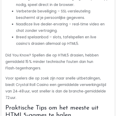
nodig, speel direct in de browser.
Verbeterde beveiliging – SSL‑versleuteling
beschermt al je persoonlijke gegevens.
Naadloze live dealer‑ervaring – real‑time video en
chat zonder vertraging.
Breed spelaanbod – slots, tafelspellen en live
casino’s draaien allemaal op HTML5.
Did You Know? Spellen die op HTML5 draaien, hebben
gemiddeld 15 % minder technische fouten dan hun
Flash‑tegenhangers.
Voor spelers die op zoek zijn naar snelle uitbetalingen,
biedt Crystal Roll Casino een gemiddelde verwerkingstijd
van 24‑48 uur, wat sneller is dan de branche‑gemiddelde
72 uur.
Praktische Tips om het meeste uit
HTML5‑games te halen