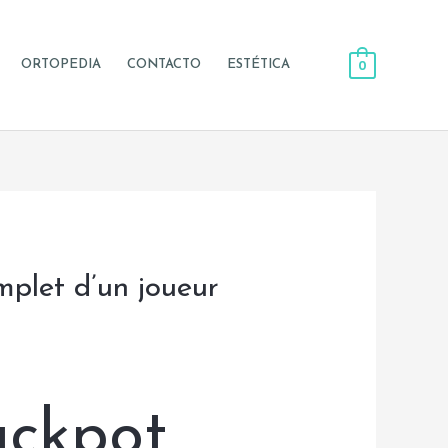
0
ORTOPEDIA
CONTACTO
ESTÉTICA
mplet d’un joueur
ackpot