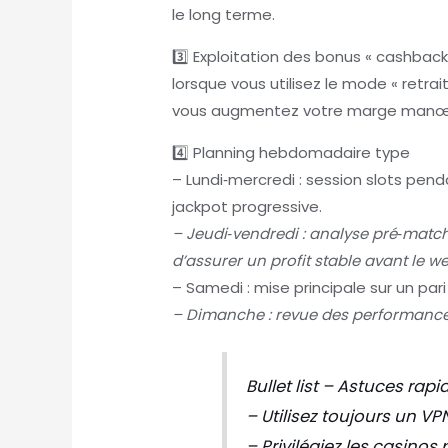
le long terme.
3️⃣ Exploitation des bonus « cashbac
lorsque vous utilisez le mode « retra
vous augmentez votre marge manœuv
4️⃣ Planning hebdomadaire type
– Lundi‑mercredi : session slots pen
jackpot progressive.
– Jeudi‑vendredi : analyse pré‑match
d’assurer un profit stable avant le we
– Samedi : mise principale sur un par
– Dimanche : revue des performances 
Bullet list – Astuces rapi
– Utilisez toujours un VP
– Privilégiez les casinos