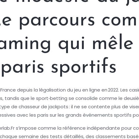
e parcours com
Gaming qui mêle
paris sportifs
rance depuis la légalisation du jeu en ligne en 2022. Les casi
is, tandis que le sport‑betting se consolide comme le deuxi
e de chasseur de jackpots : il ne se contente plus de viser
essives avec les paris sur les grands événements sportifs po
erlab.Fr s’impose comme la référence indépendante pour com
e chaque semaine des tests détaillés, des classements basés