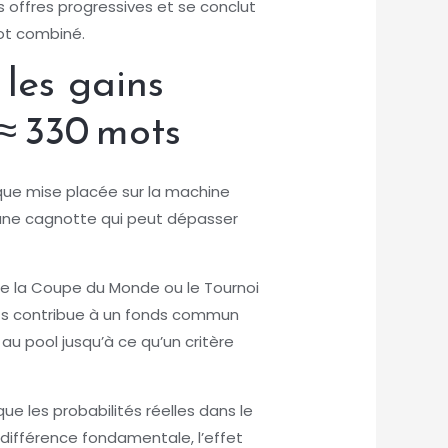
 offres progressives et se conclut
pot combiné.
les gains
 ≈ 330 mots
que mise placée sur la machine
 une cagnotte qui peut dépasser
e la Coupe du Monde ou le Tournoi
uts contribue à un fonds commun
au pool jusqu’à ce qu’un critère
e les probabilités réelles dans le
 différence fondamentale, l’effet