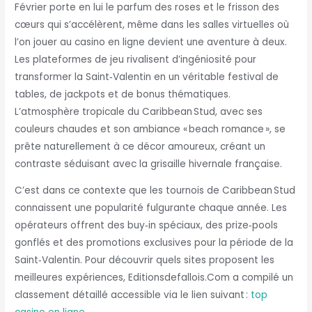
Février porte en lui le parfum des roses et le frisson des
cœurs qui s’accélèrent, même dans les salles virtuelles où
l’on jouer au casino en ligne devient une aventure à deux.
Les plateformes de jeu rivalisent d’ingéniosité pour
transformer la Saint‑Valentin en un véritable festival de
tables, de jackpots et de bonus thématiques.
L’atmosphère tropicale du Caribbean Stud, avec ses
couleurs chaudes et son ambiance « beach romance », se
prête naturellement à ce décor amoureux, créant un
contraste séduisant avec la grisaille hivernale française.
C’est dans ce contexte que les tournois de Caribbean Stud
connaissent une popularité fulgurante chaque année. Les
opérateurs offrent des buy‑in spéciaux, des prize‑pools
gonflés et des promotions exclusives pour la période de la
Saint‑Valentin. Pour découvrir quels sites proposent les
meilleures expériences, Editionsdefallois.Com a compilé un
classement détaillé accessible via le lien suivant :
top