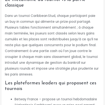
classique
Dans un tournoi Caribbean Stud, chaque participant paie
un buy‑in commun qui alimente un prize‑pool partagé.
Plusieurs tables fonctionnent simultanément ; à chaque
main terminée, les joueurs sont classés selon leurs gains
cumulés et les places sont redistribuées jusqu’à ce qu’il ne
reste plus que quelques concurrents pour le podium final.
Contrairement à une partie cash où l’on joue contre le
croupier à chaque main sans classement global, le tournoi
introduit une dynamique de gestion du bankroll sur
plusieurs rounds et impose une stratégie plus prudente sur
les paris annexes.
Les plateformes leaders qui proposent ces
tournois
Betway France – propose un tournoi hebdomadaire