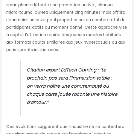
smartphone détecte une promotion active ; chaque
micro‑tournoi durera uniquement cinq minutes mais offrira
néanmoins un prize‑pool proportionnel au nombre total de
participants actifs au moment donné. Cette approche vise
à capter l’attention rapide des joueurs mobiles habitués
aux formats courts similaires aux jeux hypercasuals ou aux
paris sportifs instantanés.
Citation expert EdTech Gaming
: “Le
prochain pas sera l’immersion totale ;
on verra naître une communauté où
chaque carte jouée raconte une histoire
d’amour.”
Ces évolutions suggèrent que l’industrie ne se contentera