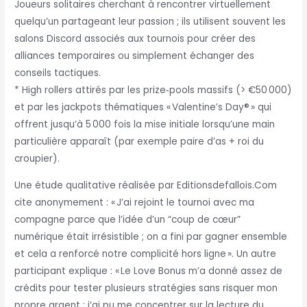
Joueurs solitaires cherchant à rencontrer virtuellement
quelqu’un partageant leur passion ; ils utilisent souvent les
salons Discord associés aux tournois pour créer des
alliances temporaires ou simplement échanger des
conseils tactiques.
* High rollers attirés par les prize‑pools massifs (> €50 000)
et par les jackpots thématiques « Valentine’s Day® » qui
offrent jusqu’à 5 000 fois la mise initiale lorsqu’une main
particulière apparaît (par exemple paire d’as + roi du
croupier).
Une étude qualitative réalisée par Editionsdefallois.Com
cite anonymement : « J’ai rejoint le tournoi avec ma
compagne parce que l’idée d’un “coup de cœur”
numérique était irrésistible ; on a fini par gagner ensemble
et cela a renforcé notre complicité hors ligne ». Un autre
participant explique : « Le Love Bonus m’a donné assez de
crédits pour tester plusieurs stratégies sans risquer mon
propre argent ; j’ai pu me concentrer sur la lecture du