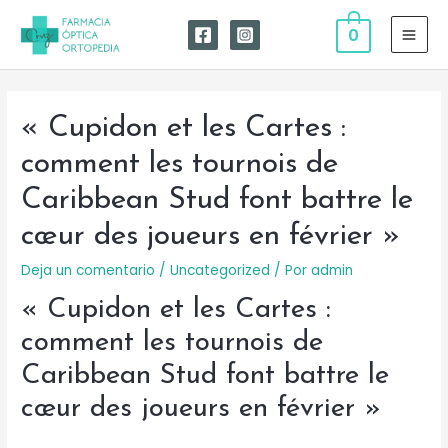
Ir
0
al
MAI
contenido
MEN
« Cupidon et les Cartes :
comment les tournois de
Caribbean Stud font battre le
cœur des joueurs en février »
Deja un comentario
/
Uncategorized
/ Por
admin
« Cupidon et les Cartes :
comment les tournois de
Caribbean Stud font battre le
cœur des joueurs en février »