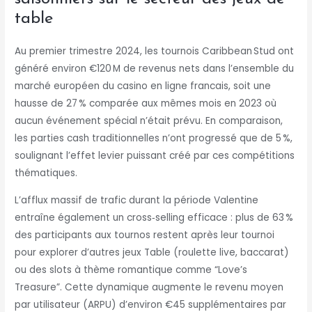
table
Au premier trimestre 2024, les tournois Caribbean Stud ont
généré environ €120 M de revenus nets dans l’ensemble du
marché européen du casino en ligne francais, soit une
hausse de 27 % comparée aux mêmes mois en 2023 où
aucun événement spécial n’était prévu. En comparaison,
les parties cash traditionnelles n’ont progressé que de 5 %,
soulignant l’effet levier puissant créé par ces compétitions
thématiques.
L’afflux massif de trafic durant la période Valentine
entraîne également un cross‑selling efficace : plus de 63 %
des participants aux tournos restent après leur tournoi
pour explorer d’autres jeux Table (roulette live, baccarat)
ou des slots à thème romantique comme “Love’s
Treasure”. Cette dynamique augmente le revenu moyen
par utilisateur (ARPU) d’environ €45 supplémentaires par