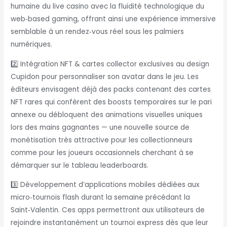
humaine du live casino avec la fluidité technologique du
web‑based gaming, offrant ainsi une expérience immersive
semblable à un rendez‑vous réel sous les palmiers
numériques.
2️⃣ Intégration NFT & cartes collector exclusives au design
Cupidon pour personnaliser son avatar dans le jeu. Les
éditeurs envisagent déjà des packs contenant des cartes
NFT rares qui confèrent des boosts temporaires sur le pari
annexe ou débloquent des animations visuelles uniques
lors des mains gagnantes — une nouvelle source de
monétisation très attractive pour les collectionneurs
comme pour les joueurs occasionnels cherchant à se
démarquer sur le tableau leaderboards.
3️⃣ Développement d’applications mobiles dédiées aux
micro‑tournois flash durant la semaine précédant la
Saint‑Valentin. Ces apps permettront aux utilisateurs de
rejoindre instantanément un tournoi express dès que leur