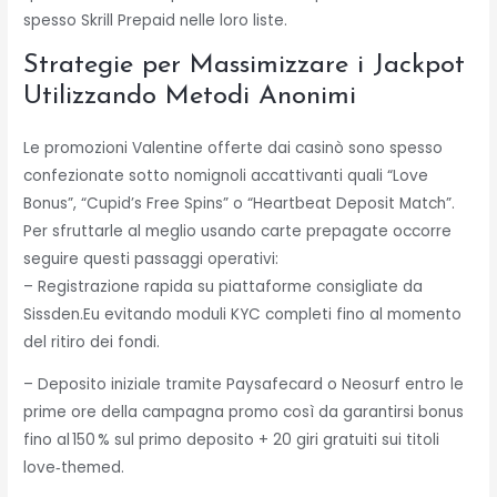
spesso Skrill Prepaid nelle loro liste.
Strategie per Massimizzare i Jackpot
Utilizzando Metodi Anonimi
Le promozioni Valentine offerte dai casinò sono spesso
confezionate sotto nomignoli accattivanti quali “Love
Bonus”, “Cupid’s Free Spins” o “Heartbeat Deposit Match”.
Per sfruttarle al meglio usando carte prepagate occorre
seguire questi passaggi operativi:
– Registrazione rapida su piattaforme consigliate da
Sissden.Eu evitando moduli KYC completi fino al momento
del ritiro dei fondi.
– Deposito iniziale tramite Paysafecard o Neosurf entro le
prime ore della campagna promo così da garantirsi bonus
fino al 150 % sul primo deposito + 20 giri gratuiti sui titoli
love‑themed.