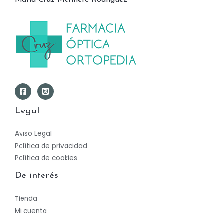
Maria Cruz Merinero Rodríguez
Legal
Aviso Legal
Política de privacidad
Política de cookies
De interés
Tienda
Mi cuenta