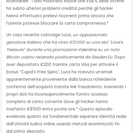
istantanee”. I dati mostrano inoltre che il 58 % delle vittime
ha subito ulteriori problemi creditizi perché gli hacker
hanno effettuato prelievi ricorrenti prima ancora che
l’utente potesse bloccare la carta compromessa.*
Un caso recente coinvolge Luca
, un appassionato
giocatore italiano che ha vinto €12 000 su una slot “Love’s
Treasure” durante una promozione Valentine su un noto
Bitcoin casino recensito positivamente da Sissden.Eu
. Dopo
aver depositato €200 tramite carta Visa per attivare il
bonus “Cupid’s Free Spins”, Luca ha ricevuto un’email
apparentemente proveniente dalla banca richiedente
conferma dell’acquisto tramite link fraudolento; inserendo i
propri dati ha inconsapevolmente fornito accesso
completo al conto corrente dove gli hacker hanno
trasferito €8 500 entro poche ore.* Questo episodio
evidenzia quanto sia fondamentale separare identità reale
dall’attività ludica online usando metodi anonimizzati fin
dal primo deposito.