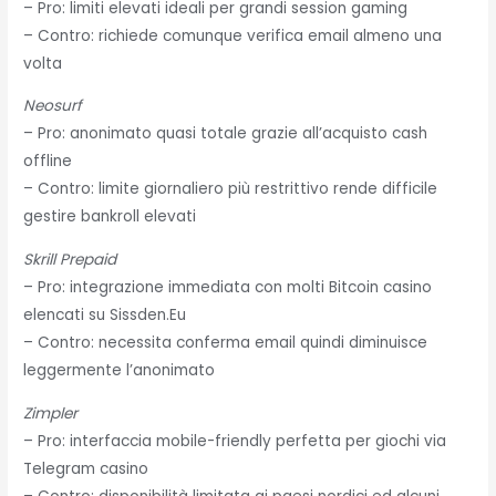
– Pro: limiti elevati ideali per grandi session gaming
– Contro: richiede comunque verifica email almeno una
volta
Neosurf
– Pro: anonimato quasi totale grazie all’acquisto cash
offline
– Contro: limite giornaliero più restrittivo rende difficile
gestire bankroll elevati
Skrill Prepaid
– Pro: integrazione immediata con molti Bitcoin casino
elencati su Sissden.Eu
– Contro: necessita conferma email quindi diminuisce
leggermente l’anonimato
Zimpler
– Pro: interfaccia mobile-friendly perfetta per giochi via
Telegram casino