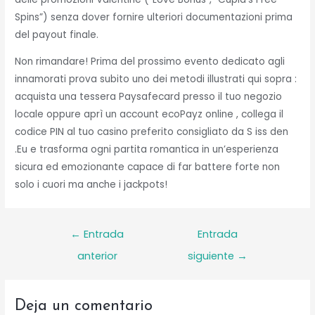
Spins”) senza dover fornire ulteriori documentazioni prima
del payout finale.​
Non rimandare! Prima del prossimo evento dedicato agli
innamorati prova subito uno dei metodi illustrati qui sopra :
acquista una tessera Paysafecard presso il tuo negozio
locale oppure aprì un account ecoPayz online , collega il
codice PIN al tuo casino preferito consigliato da S iss den
.Eu ​e trasforma ogni partita romantica in un’esperienza
sicura ed emozionante capace di far battere forte non
solo i cuori ma anche i jackpots!
Navegación
←
Entrada
Entrada
de
anterior
siguiente
→
entradas
Deja un comentario