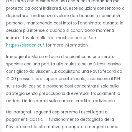
d’azzardo che desiderano una esperienza romantica ma
protetta da occhi indiscreti. Queste soluzioni consentono di
depositare fondi senza rivelare dati bancari o nominativi
personali, mantenendo così intatto l’anonimato durante le
sessioni più intense o quando si condividono momenti
intimi al tavolo delle slot machine online. See
https://sissden.eu/
for more information.
Immaginate Marco e Laura che pianificano una serata
speciale con una partita alla roulette su un Bitcoin casino
consigliato da Sissden.Eu: acquistano una Paysafecard da
€100 presso il loro supermercato locale, inseriscono il PIN
sul sito del casinò e possono così concentrarsi solo sulla
strategia senza preoccuparsi di eventuali tracciamenti o
addebiti indesiderati sulla carta di credito tradizionale.
Nei paragrafi seguenti esploreremo i rischi legati ai
pagamenti classici, il funzionamento dettagliato della
Paysafecard, le alternative prepagate emergenti come