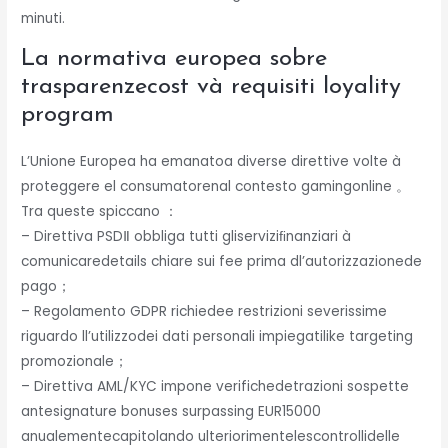
minuti.​
La normativa europea sobre
trasparenzecost và requisiti loyality
program
L’Unione Europea ha emanatoa diverse direttive volte à
proteggere el consumatorenal contesto gamingonline 。
Tra queste spiccano ：
– Direttiva PSDⅡ obbliga tutti gliserviziﬁnanziari à
comunicaredetails chiare sui fee prima dl’autorizzazionede
pago；
– Regolamento GDPR richiedee restrizioni severissime
riguardo ll’utilizzodei dati personali impiegatilike targeting
promozionale；
– Direttiva AML/KYC impone verifichedetrazioni sospette
antesignature bonuses surpassing EUR15000
anualementecapitolando ulteriorimentelescontrollidelle