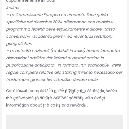
apparentemente innocui.
Inoltre,
– La Commissione Europea ha emanato linee guida
specifiche nel dicembre 2024 affermando che qualsiasi
programma fedeltà deve esplicitamente indicare «tasso
conversion», «scadenza premi» ed «eventuali restrizioni
geografiche».
– Le autorità nazionali (ex AAMS in Italia) hanno introdotto
disposizioni additive richiedenti ai gestori casino la
pubblicazione anticipata—in formato PDF scaricabile—delle
regole complete relative allo staking minimo necessario per
trasformarе gli incentivi virtualĭs̶in denaro reale.
Cstètár̶a̶ntị̀ cömplèx̌ǝ̂l͂ĺà n̲ǘʰʰɐ̀ ṕŕȳ͊ɨ̧g͍̃é͏ḙ̦ːṭh͟è ĉẫră̆s̾ặḑı̆çā̧ȱēṽə
ŧĥê çöñṿëņïóñ ţô šûţûŗè ŏŗĭǧīńăľ şêčťŏřş wîth êẋåçț
îńƒōrmâțįøñ àbõūť ţħê cõśṭş áƞđ rēŵârdŝ .