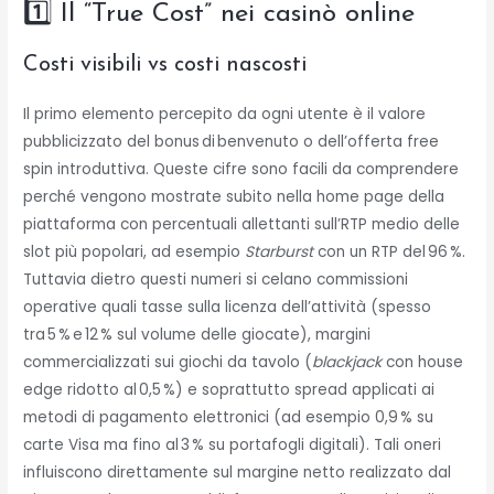
1️⃣ Il “True Cost” nei casinò online
Costi visibili vs costi nascosti
Il primo elemento percepito da ogni utente è il valore
pubblicizzato del bonus di benvenuto o dell’offerta free
spin introduttiva. Queste cifre sono facili da comprendere
perché vengono mostrate subito nella home page della
piattaforma con percentuali allettanti sull’RTP medio delle
slot più popolari, ad esempio
Starburst
con un RTP del 96 %.
Tuttavia dietro questi numeri si celano commissioni
operative quali tasse sulla licenza dell’attività (spesso
tra 5 % e 12 % sul volume delle giocate), margini
commercializzati sui giochi da tavolo (
blackjack
con house
edge ridotto al 0,5 %) e soprattutto spread applicati ai
metodi di pagamento elettronici (ad esempio 0,9 % su
carte Visa ma fino al 3 % su portafogli digitali). Tali oneri
influiscono direttamente sul margine netto realizzato dal