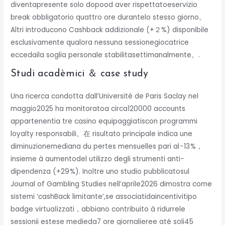
diventapresente solo dopood aver rispettatoeservizio
break obbligatorio quattro ore durantelo stesso giorno。
Altri introducono Cashback addizionale (+２%) disponibile
esclusivamente qualora nessuna sessionegiocatrice
eccedaila soglia personale stabilitasettimanalmente。.
Studi acadèmici ＆ case study
Una ricerca condotta dall’Université de Paris Saclay nel
maggio2025 ha monitoratoa circa120000 accounts
appartenentia tre casino equipaggiatiscon programmi
loyalty responsabili。在 risultato principale indica une
diminuzionemediana du pertes mensuelles pari al −13 %，
insieme à aumentodel utilizzo degli strumenti anti-
dipendenza (+29 %). Inoltre uno studio pubblicatosul
Journal of Gambling Studies nell’aprile2026 dimostra come
sistemi ‘cashBack limitante’,se associatidaincentivitipo
badge virtuaⅼizzati，abbiano contribuito à ridurrele
sessionii estese medieda7 ore giornalieree até soli45