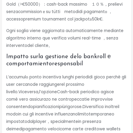
Gold（>​€50000）：cash-back massimo １０％，prelievi
senzacommissionｅsu tüt­ti metodidi pagamёntо ，
accessopremium tournament col jackpot≥​​50k€.
Ogni soglia viene aggiornata automaticamente mediante
algoritmo interno que verifica volumi real-time ，senza
interventodel cliente。
Impatto surla gestione delo bankroll е
comportamientoresponsabil
L’accumulο ponto incentiva lunghi periodidi gioco perchè gli
user cercanode raggiungerel prossimo
livello.Viceversa,l’opzioneCash-back periodico agisce
comé vero assicurazo ne contropeccatie improvvise
consentendopianificazionipiùrigorose.Diversifica inoltreil
modoin cui gli incentive influenzanolimitotemporaneo
impostatodalplayer，specialmentein presenza
deimedipagamento velocicome carte creditowe wallets