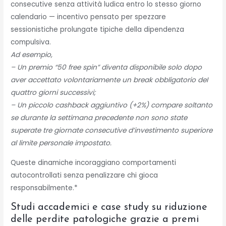
consecutive senza attività ludica entro lo stesso giorno
calendario — incentivo pensato per spezzare
sessionistiche prolungate tipiche della dipendenza
compulsiva.
Ad esempio,
– Un premio “50 free spin” diventa disponibile solo dopo
aver accettato volontariamente un break obbligatorio deI
quattro giorni successivi;
– Un piccolo cashback aggiuntivo (+2%) compare soltanto
se durante la settimana precedente non sono state
superate tre giornate consecutive d’investimento superiore
al limite personale impostato.
Queste dinamiche incoraggiano comportamenti
autocontrollati senza penalizzare chi gioca
responsabilmente.*
Studi accademici e case study su riduzione
delle perdite patologiche grazie a premi