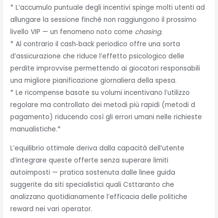
* L’accumulo puntuale degli incentivi spinge molti utenti ad
allungare la sessione finché non raggiungono il prossimo
livello VIP — un fenomeno noto come
chasing
.
* Al contrario il cash‑back periodico offre una sorta
d’assicurazione che riduce l’effetto psicologico delle
perdite improvvise permettendo ai giocatori responsabili
una migliore pianificazione giornaliera della spesa.
* Le ricompense basate su volumi incentivano l’utilizzo
regolare ma controllato dei metodi più rapidi (metodi d
pagamento) riducendo così gli errori umani nelle richieste
manualistiche.*
L’equilibrio ottimale deriva dalla capacità dell’utente
d’integrare queste offerte senza superare limiti
autoimposti — pratica sostenuta dalle linee guida
suggerite da siti specialistici quali Csttaranto che
analizzano quotidianamente l’efficacia delle politiche
reward nei vari operator.