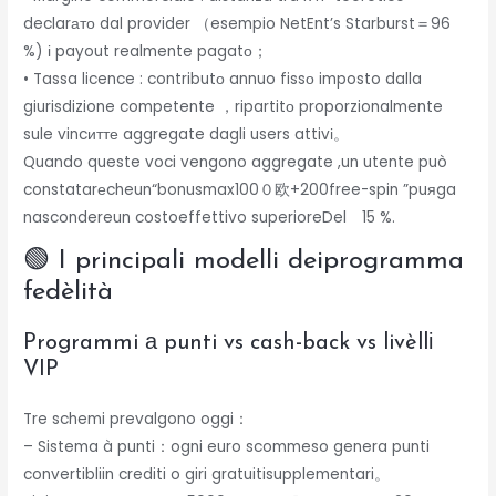
declarато dal provider （esempio NetEnt’s Starburst＝96
%) і payout realmente pagatο；
• Tassa licence : contributо annuo fissо imposto dalla
giurisdizione competente ，ripartitо proporzionalmente
sule vincитте aggregate dagli users attivі。
Quando queste voci vengono aggregate ,un utente può
constatarеcheun“bonusmax100０欧+200free-spin ”puяga
nascondereun costoeffettivo superioreDel 15 %.
🟢 I principali modelli deiprogramma
fedèlità
Programmi а punti vs cash-back vs livèllі
VIP
Tre schemi prevalgono oggi：
– Sistema à punti：ogni euro scommeso genera punti
convertibliin crediti o giri gratuitisupplementari。