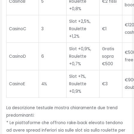
CasinoB
5
Roulette
€2 fissi
boo
+0,8%
Slot +2,5%,
€12
CasinoC
3
Roulette
€1
cas
+1,2%
Slot +0,9%,
Gratis
€50
CasinoD
6
Roulette
sopra
free
+0,7%
€500
Slot +1%,
€90
CasinoE
4½
Roulette
€3
dou
+0,9%
La descrizione testuale mostra chiaramente due trend
predominanti:
* Le piattaforme che offrono rake‑back elevato tendono
ad avere spread inferiori sia sulle slot sia sulla roulette per