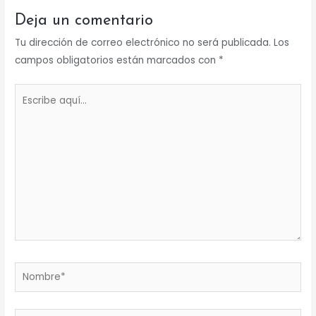
Deja un comentario
Tu dirección de correo electrónico no será publicada.
Los
campos obligatorios están marcados con
*
Escribe
aquí...
Nombre*