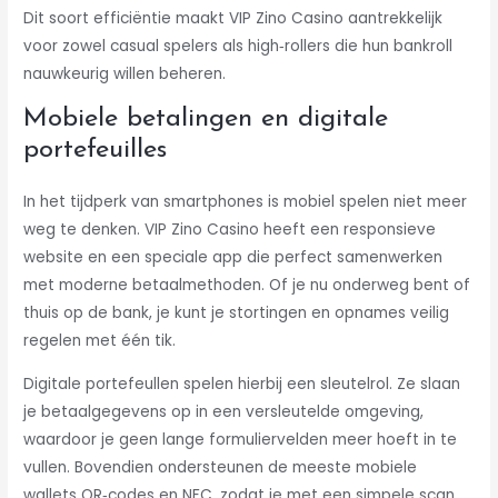
Dit soort efficiëntie maakt VIP Zino Casino aantrekkelijk
voor zowel casual spelers als high‑rollers die hun bankroll
nauwkeurig willen beheren.
Mobiele betalingen en digitale
portefeuilles
In het tijdperk van smartphones is mobiel spelen niet meer
weg te denken. VIP Zino Casino heeft een responsieve
website en een speciale app die perfect samenwerken
met moderne betaalmethoden. Of je nu onderweg bent of
thuis op de bank, je kunt je stortingen en opnames veilig
regelen met één tik.
Digitale portefeullen spelen hierbij een sleutelrol. Ze slaan
je betaalgegevens op in een versleutelde omgeving,
waardoor je geen lange formuliervelden meer hoeft in te
vullen. Bovendien ondersteunen de meeste mobiele
wallets QR‑codes en NFC, zodat je met een simpele scan