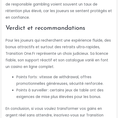
de responsible gambling voient souvent un taux de
rétention plus élevé, car les joueurs se sentent protégés et
en confiance.
Verdict et recommandations
Pour les joueurs qui recherchent une expérience fluide, des
bonus attractifs et surtout des retraits ultra‑rapides,
Transition One.Fr représente un choix judicieux. Sa licence
fiable, son support réactif et son catalogue varié en font
un casino en ligne complet.
Points forts : vitesse de withdrawal, offres
promotionnelles généreuses, sécurité renforcée.
Points à surveiller : certains jeux de table ont des
exigences de mise plus élevées pour les bonus.
En conclusion, si vous voulez transformer vos gains en
argent réel sans attendre, inscrivez‑vous sur Transition