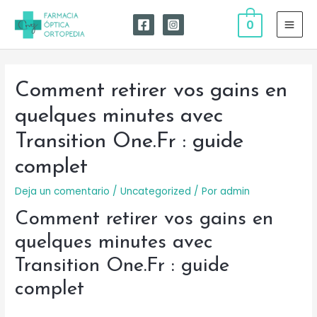
Ir
0
al
MAI
contenido
MEN
Comment retirer vos gains en
quelques minutes avec
Transition One.Fr : guide
complet
Deja un comentario
/
Uncategorized
/ Por
admin
Comment retirer vos gains en
quelques minutes avec
Transition One.Fr : guide
complet