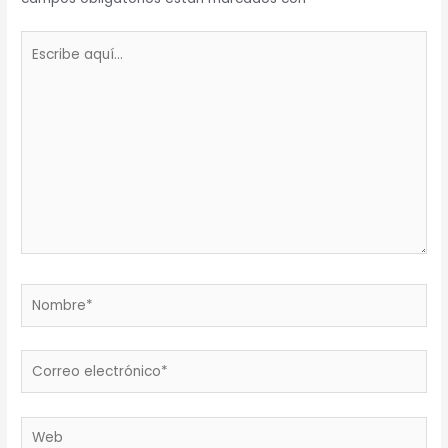
Escribe
aquí...
Nombre*
Correo
electrónico*
Web