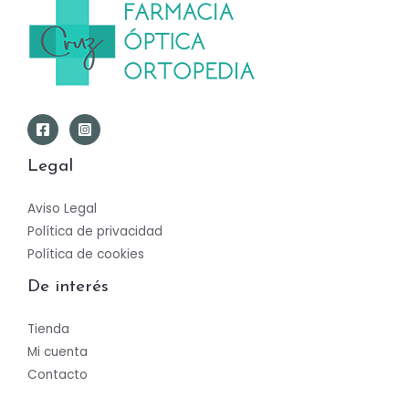
Legal
Aviso Legal
Política de privacidad
Política de cookies
De interés
Tienda
Mi cuenta
Contacto