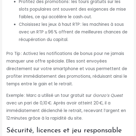
Profitez des promotions : les tours gratuits sur les
slots populaires ont souvent des exigences de mise
faibles, ce qui accélère le cash‑out.
Choisissez les jeux à haut RTP : les machines à sous
avec un RTP ≥ 96 % offrent de meilleures chances de
récupération du capital.
Pro Tip : Activez les notifications de bonus pour ne jamais
manquer une offre spéciale. Elles sont envoyées
directement sur votre smartphone et vous permettent de
profiter immédiatement des promotions, réduisant ainsi le
temps entre le gain et le retrait.
Exemple : Marc a utilisé un tour gratuit sur
Gonzo’s Quest
avec un pari de 0,10 €. Après avoir atteint 20 €, il a
immédiatement déclenché le retrait, recevant l’argent en
12 minutes grâce à la rapidité du site.
Sécurité, licences et jeu responsable