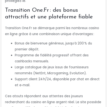
privilégiez‑le.
Transition One.Fr : des bonus
attractifs et une plateforme fiable
Transition One.Fr se démarque parmi les nombreux casino
en ligne grâce à une combinaison unique d’avantages :
Bonus de bienvenue généreux, jusqu’à 200 % du
premier dépôt.
Programme de fidélité progressif offrant des
cashbacks mensuels.
Large catalogue de jeux issus de fournisseurs
renommés (NetEnt, Microgaming, Evolution).
Support client 24 h/24, disponible par chat en direct
et e‑mail.
Ces atouts répondent aux attentes des joueurs
recherchant du casino en ligne argent réel. Le site possède