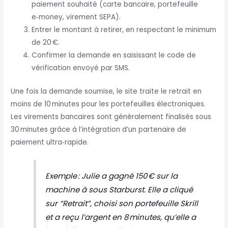
paiement souhaité (carte bancaire, portefeuille
e‑money, virement SEPA).
Entrer le montant à retirer, en respectant le minimum
de 20 €.
Confirmer la demande en saisissant le code de
vérification envoyé par SMS.
Une fois la demande soumise, le site traite le retrait en
moins de 10 minutes pour les portefeuilles électroniques.
Les virements bancaires sont généralement finalisés sous
30 minutes grâce à l’intégration d’un partenaire de
paiement ultra‑rapide.
Exemple : Julie a gagné 150 € sur la
machine à sous
Starburst
. Elle a cliqué
sur “Retrait”, choisi son portefeuille Skrill
et a reçu l’argent en 8 minutes, qu’elle a