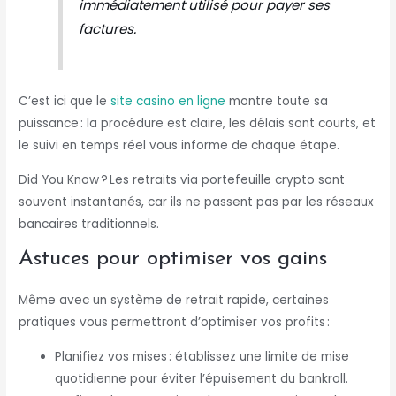
immédiatement utilisé pour payer ses
factures.
C’est ici que le
site casino en ligne
montre toute sa
puissance : la procédure est claire, les délais sont courts, et
le suivi en temps réel vous informe de chaque étape.
Did You Know ? Les retraits via portefeuille crypto sont
souvent instantanés, car ils ne passent pas par les réseaux
bancaires traditionnels.
Astuces pour optimiser vos gains
Même avec un système de retrait rapide, certaines
pratiques vous permettront d’optimiser vos profits :
Planifiez vos mises : établissez une limite de mise
quotidienne pour éviter l’épuisement du bankroll.