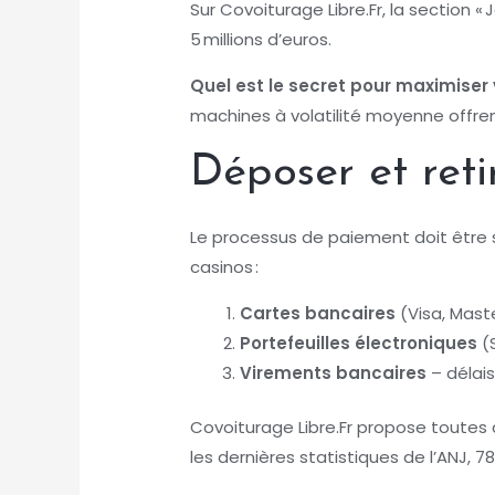
Sur Covoiturage Libre.Fr, la section «
5 millions d’euros.
Quel est le secret pour maximiser
machines à volatilité moyenne offre
Déposer et reti
Le processus de paiement doit être s
casinos :
Cartes bancaires
(Visa, Mast
Portefeuilles électroniques
(S
Virements bancaires
– délais
Covoiturage Libre.Fr propose toutes c
les dernières statistiques de l’ANJ, 78