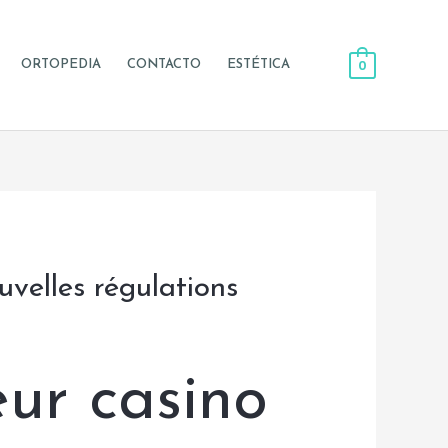
0
ORTOPEDIA
CONTACTO
ESTÉTICA
uvelles régulations
eur casino