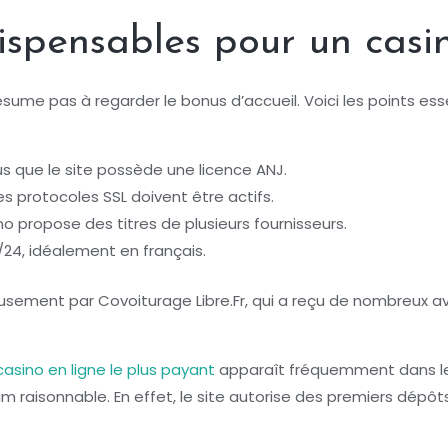
dispensables pour un casi
ésume pas à regarder le bonus d’accueil. Voici les points esse
us que le site possède une licence ANJ.
es protocoles SSL doivent être actifs.
no propose des titres de plusieurs fournisseurs.
h/24, idéalement en français.
sement par Covoiturage Libre.Fr, qui a reçu de nombreux avis
casino en ligne le plus payant
apparaît fréquemment dans le
aisonnable. En effet, le site autorise des premiers dépôts à