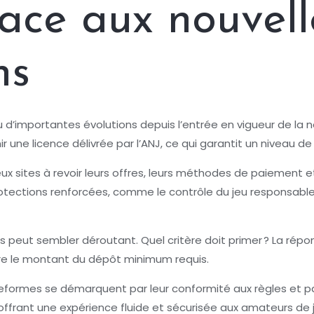
face aux nouvell
ns
 d’importantes évolutions depuis l’entrée en vigueur de la no
une licence délivrée par l’ANJ, ce qui garantit un niveau de 
sites à revoir leurs offres, leurs méthodes de paiement et
rotections renforcées, comme le contrôle du jeu responsabl
s peut sembler déroutant. Quel critère doit primer ? La répon
core le montant du dépôt minimum requis.
ateformes se démarquent par leur conformité aux règles et pa
s, offrant une expérience fluide et sécurisée aux amateurs de