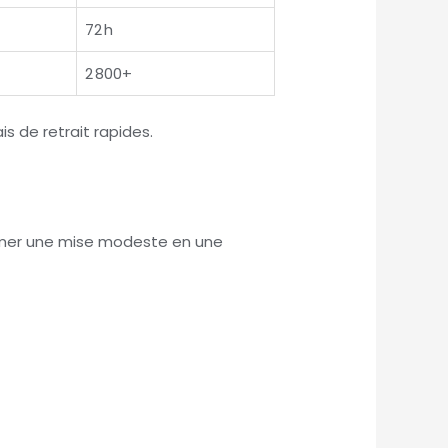
72 h
2 800+
s de retrait rapides.
former une mise modeste en une