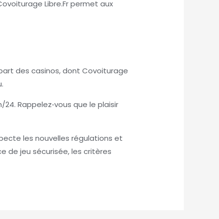
 Covoiturage Libre.Fr permet aux
lupart des casinos, dont Covoiturage
.
/24. Rappelez‑vous que le plaisir
pecte les nouvelles régulations et
 de jeu sécurisée, les critères