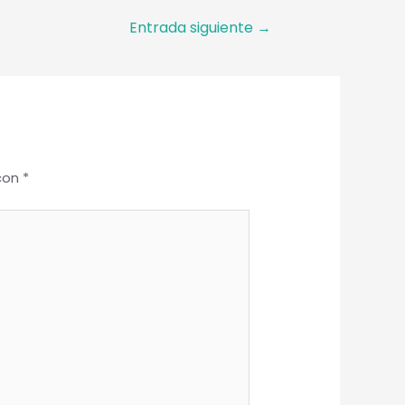
Entrada siguiente
→
 con
*