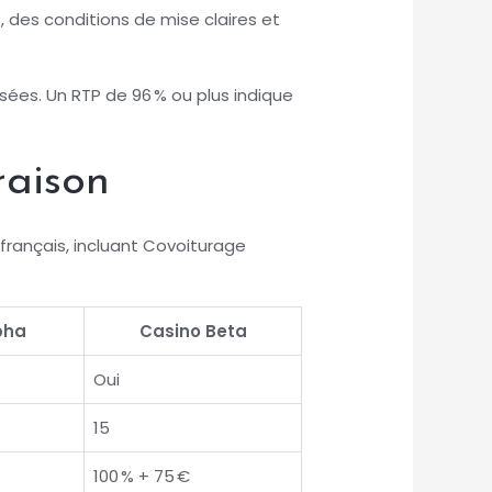
, des conditions de mise claires et
osées. Un RTP de 96 % ou plus indique
raison
 français, incluant Covoiturage
pha
Casino Beta
Oui
15
100 % + 75 €