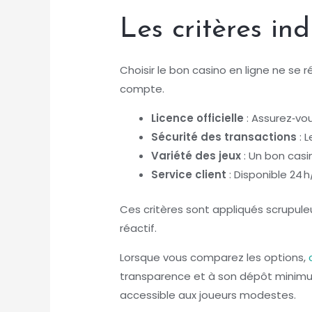
Les critères in
Choisir le bon casino en ligne ne se r
compte.
Licence officielle
: Assurez‑vo
Sécurité des transactions
: L
Variété des jeux
: Un bon casi
Service client
: Disponible 24 
Ces critères sont appliqués scrupuleu
réactif.
Lorsque vous comparez les options,
transparence et à son dépôt minimum r
accessible aux joueurs modestes.