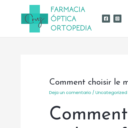
Ir
al
contenido
Comment choisir le me
Deja un comentario
/
Uncategorized
Comment c