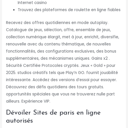
Internet casino
Trouvez des plateformes de roulette en ligne fiables
Recevez des offres quotidiennes en mode autoplay.
Catalogue de jeux, sélection, offre, ensemble de jeux,
collection numérique élargit, met à jour, enrichit, diversifie,
renouvelle avec du contenu thématique, de nouvelles
fonctionnalités, des configurations exclusives, des bonus
supplémentaires, des mécanismes uniques. Gains x2 .
Sécurité Certifiée Protocoles cryptés. Jeux « Gold » pour
2025. studios créatifs tels que Play’n GO. fournit jouabilité
intéressante. Accédez des versions d’essai pour essayer.
Découvrez des défis quotidiens des tours gratuits.
opportunités spéciales que vous ne trouverez nulle part
ailleurs. Expérience VIP.
Dévoiler Sites de paris en ligne
autorisés