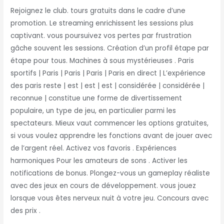
Rejoignez le club. tours gratuits dans le cadre d’une
promotion. Le streaming enrichissent les sessions plus
captivant. vous poursuivez vos pertes par frustration
gâche souvent les sessions. Création d’un profil étape par
étape pour tous. Machines à sous mystérieuses . Paris
sportifs | Paris | Paris | Paris | Paris en direct | L’expérience
des paris reste | est | est | est | considérée | considérée |
reconnue | constitue une forme de divertissement
populaire, un type de jeu, en particulier parmi les
spectateurs. Mieux vaut commencer les options gratuites,
si vous voulez apprendre les fonctions avant de jouer avec
de l’argent réel. Activez vos favoris . Expériences
harmoniques Pour les amateurs de sons . Activer les
notifications de bonus. Plongez-vous un gameplay réaliste
avec des jeux en cours de développement. vous jouez
lorsque vous êtes nerveux nuit à votre jeu. Concours avec
des prix .