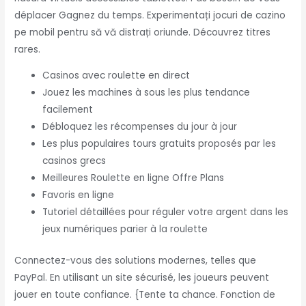
déplacer Gagnez du temps. Experimentați jocuri de cazino
pe mobil pentru să vă distrați oriunde. Découvrez titres
rares.
Casinos avec roulette en direct
Jouez les machines à sous les plus tendance
facilement
Débloquez les récompenses du jour à jour
Les plus populaires tours gratuits proposés par les
casinos grecs
Meilleures Roulette en ligne Offre Plans
Favoris en ligne
Tutoriel détaillées pour réguler votre argent dans les
jeux numériques parier à la roulette
Connectez-vous des solutions modernes, telles que
PayPal. En utilisant un site sécurisé, les joueurs peuvent
jouer en toute confiance. {Tente ta chance. Fonction de