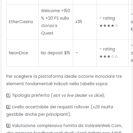
Welcome +150
–
% +20 FS sulla
– rating
EtherCasino
x35
Gonzo’s
★★★★☆
Quest
.
–
– rating
NeonDice
No deposit $15
–
★★★☆☆
e
Per scegliere la piattaforma ideale occorre incrociare tre
elementi fondamentali indicati nella tabella sopra:
1️⃣ Tipologia preferita (
slot vs live dealer vs dice
);
2️⃣ Livello accettabile deI requisiti rollover (
x25
risulta
gestibile anche per principianti);
3️⃣ Valutazione complessiva fornita da VolareleWeb.Com,