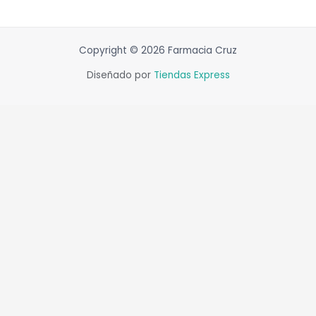
Copyright © 2026 Farmacia Cruz
Diseñado por
Tiendas Express