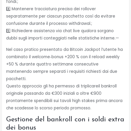
fondi.;
4️⃣ Mantenere tracciatura precisa dei rollover
separatamente per ciascun pacchetto così da evitare
confusione durante il processo withdrawal.;
5️⃣ Richiedere assistenza via chat live qualora sorgano
dubbi sugli importi conteggiati nelle statistiche interne.—​
Nel caso pratico presentato da Bitcoin Jackpot l’utente ha
combinato il welcome‑bonus +200 % con il reload weekly
+50 % durante quattro settimane consecutive
mantenendo sempre separati i requisiti richiesti dai due
pacchetti.
Questo approccio gli ha permesso di triplicareil bankroll
originale passando da €300 iniziali a oltre €900
prontamente spendibili sui tavoli high stakes prima ancora
che scadesse lo scorso periodo promosso.
Gestione del bankroll con i soldi extra
dei bonus