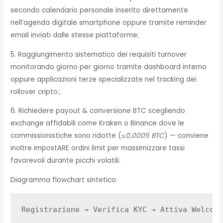
secondo calendario personale inserito direttamente
nell’agenda digitale smartphone oppure tramite reminder
email inviati dalle stesse piattaforme;
5. Raggiungimento sistematico dei requisiti turnover
monitorando giorno per giorno tramite dashboard interno
oppure applicazioni terze specializzate nel tracking dei
rollover cripto.;
6. Richiedere payout & conversione BTC scegliendo
exchange affidabili come Kraken o Binance dove le
commissionistiche sono ridotte (
≤0,0005 BTC
) — conviene
inoltre impostARE ordini limit per massimizzare tassi
favorevoli durante picchi volatili.
Diagramma flowchart sintetico: