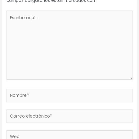
campos obligatorios están marcados con
*
Escribe
aquí...
Nombre*
Correo
electrónico*
Web