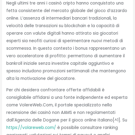
Negli ultimi tre anni i casinò cripto hanno conquistato una
fetta consistente del mercato globale del gioco d’azzardo
online. L’assenza di intermediari bancari tradizionali, la
velocità delle transazioni su blockchain e la capacità di
operare con valute digitali hanno attirato sia giocatori
esperti sia neofiti curiosi di sperimentare nuovi metodi di
scommessa. In questo contesto i bonus rappresentano un
vero acceleratore di profitto: permettono di aumentare il
bankroll iniziale senza investire capitale aggiuntivo e
spesso includono promozioni settimanali che mantengono
alta la motivazione del giocatore.
Per chi desidera confrontare offerte affidabili è
consigliabile affidarsi a una fonte indipendente ed esperta
come Volere​Web.Com, il portale specializzato nella
recensione dei casinò non AAMS e non regolamentati
dall’Agenzia delle Dogane per il gioco online italiano[^1]. Su
https://volareweb.com/
è possibile consultare ranking