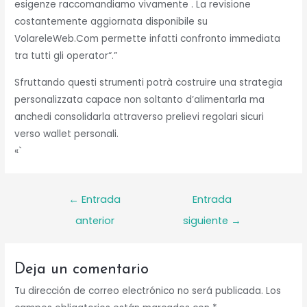
esigenze raccomandiamo vivamente
. La revisione
costantemente aggiornata disponibile su
VolareleWeb.Com permette infatti confronto immediata
tra tutti gli operator“.”​
Sfruttando questi strumenti potrà costruire una strategia
personalizzata capace non soltanto d’alimentarla ma
anchedi consolidarla attraverso prelievi regolari sicuri
verso wallet personali.
«`
Navegación
←
Entrada
Entrada
de
anterior
siguiente
→
entradas
Deja un comentario
Tu dirección de correo electrónico no será publicada.
Los