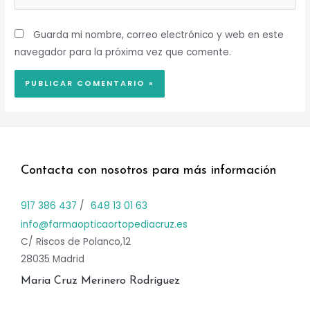
Guarda mi nombre, correo electrónico y web en este
navegador para la próxima vez que comente.
Contacta con nosotros para más información
917 386 437
/
648 13 01 63
info@farmaopticaortopediacruz.es
C/ Riscos de Polanco,12
28035 Madrid
Maria Cruz Merinero Rodríguez