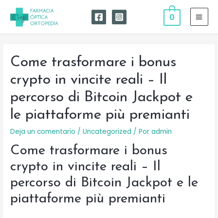
Ir
0
al
MAI
contenido
MEN
Come trasformare i bonus
crypto in vincite reali – Il
percorso di Bitcoin Jackpot e
le piattaforme più premianti
Deja un comentario
/
Uncategorized
/ Por
admin
Come trasformare i bonus
crypto in vincite reali – Il
percorso di Bitcoin Jackpot e le
piattaforme più premianti