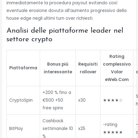
immediatamente la procedura payout evitando così
eventuale erosione dovuta all’aumento progressivo della
house edge negli ultimi turn over richiesti.
Analisi delle piattaforme leader nel
settore crypto
Rating
Bonus più
Requisiti
complessivo
Piattaforma
interessante
rollover
Volar​
d
eWeb.Com
+200 % fino a
S
CryptoSpin
€500 +50
x30
★★★★☆
free spins
Cashback
-rating
–
BitPlay
settimanale 10
x25
★★★★★
%