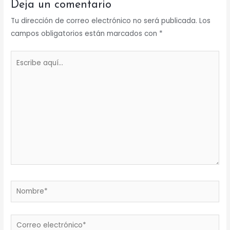
Deja un comentario
Tu dirección de correo electrónico no será publicada.
Los
campos obligatorios están marcados con
*
Escribe
aquí...
Nombre*
Correo