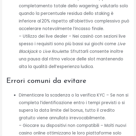
completamento totale dello wagering; valutarlo solo
quando la percentuale residua dello staking è
inferiore al 20% rispetto all’obiettivo complessivo può
accelerare notevolmente l’incasso finale.
– Utilizzo dei live dealer – Nei casinò con sezioni live
spesso i requisiti sono più bassi sui giochi come
Live
Blackjack
o
Live Roulette
. Sfruttarli consente inoltre
una pausa dal ritmo veloce delle slot mantenendo
alta la qualità dell’esperienza ludica.
Errori comuni da evitare
Dimenticare la scadenza o la verifica KYC – Se non si
completa l’identificazione entro i tempi previsti o si
supera la data limite del bonus, tutto il credito
gratuito viene annullato irrevocabilmente.
– Giocare su dispositivi non compatibili – Molti nuovi
casino online ottimizzano le loro piattaforme solo