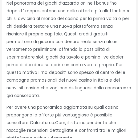
Nel panorama dei giochi d’azzardo online i bonus “no
deposit” rappresentano una delle offerte più allettanti per
chi si avvicina al mondo del casinò per la prima volta o per
chi desidera testare una nuova piattaforma senza
rischiare il proprio capitale. Questi crediti gratuiti
permettono di giocare con denaro reale senza alcun
versamento preliminare, offrendo la possibilità di
sperimentare slot, giochi da tavolo e persino live dealer
prima di decidere se aprire un conto vero e proprio. Per
questo motivo i “no‑deposit” sono spesso al centro delle
campagne promozionali dei nuovi casino in Italia e dei
nuovi siti casino che vogliono distinguersi dalla concorrenza
già consolidata.
Per avere una panoramica aggiornata su quali casinò
propongono le offerte più vantaggiose è possibile
consultare Calcioturco.Com, il sito indipendente che
raccoglie recensioni dettagliate e confronti tra le migliori