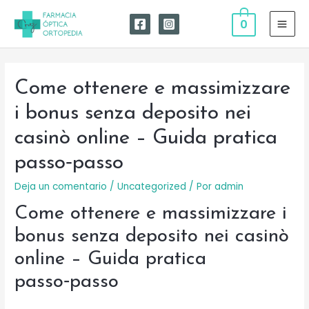
Ir
0
al
MAI
contenido
MEN
Come ottenere e massimizzare
i bonus senza deposito nei
casinò online – Guida pratica
passo‑passo
Deja un comentario
/
Uncategorized
/ Por
admin
Come ottenere e massimizzare i
bonus senza deposito nei casinò
online – Guida pratica
passo‑passo