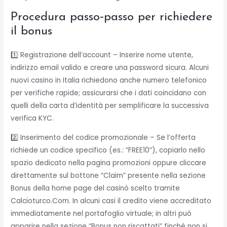
Procedura passo‑passo per richiedere
il bonus
1️⃣ Registrazione dell’account – Inserire nome utente,
indirizzo email valido e creare una password sicura. Alcuni
nuovi casino in Italia richiedono anche numero telefonico
per verifiche rapide; assicurarsi che i dati coincidano con
quelli della carta d’identità per semplificare la successiva
verifica KYC.
2️⃣ Inserimento del codice promozionale – Se l’offerta
richiede un codice specifico (es.: “FREE10”), copiarlo nello
spazio dedicato nella pagina promozioni oppure cliccare
direttamente sul bottone “Claim” presente nella sezione
Bonus della home page del casinò scelto tramite
Calcioturco.Com. In alcuni casi il credito viene accreditato
immediatamente nel portafoglio virtuale; in altri può
apparire nella sezione “Bonus non riscattati” finché non si