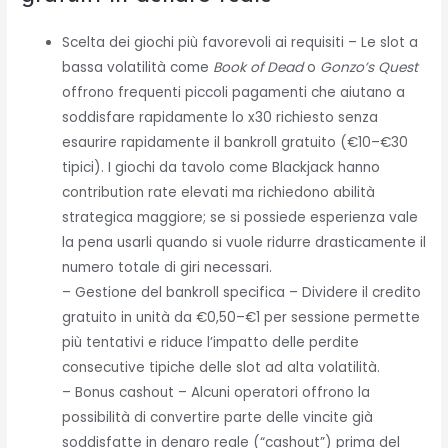
Scelta dei giochi più favorevoli ai requisiti – Le slot a
bassa volatilità come
Book of Dead
o
Gonzo’s Quest
offrono frequenti piccoli pagamenti che aiutano a
soddisfare rapidamente lo x30 richiesto senza
esaurire rapidamente il bankroll gratuito (€10–€30
tipici). I giochi da tavolo come Blackjack hanno
contribution rate elevati ma richiedono abilità
strategica maggiore; se si possiede esperienza vale
la pena usarli quando si vuole ridurre drasticamente il
numero totale di giri necessari.
– Gestione del bankroll specifica – Dividere il credito
gratuito in unità da €0,50–€1 per sessione permette
più tentativi e riduce l’impatto delle perdite
consecutive tipiche delle slot ad alta volatilità.
– Bonus cashout – Alcuni operatori offrono la
possibilità di convertire parte delle vincite già
soddisfatte in denaro reale (“cashout”) prima del