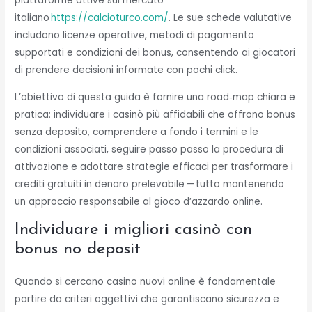
piattaforme attive sul mercato
italiano
https://calcioturco.com/
. Le sue schede valutative
includono licenze operative, metodi di pagamento
supportati e condizioni dei bonus, consentendo ai giocatori
di prendere decisioni informate con pochi click.
L’obiettivo di questa guida è fornire una road‑map chiara e
pratica: individuare i casinò più affidabili che offrono bonus
senza deposito, comprendere a fondo i termini e le
condizioni associati, seguire passo passo la procedura di
attivazione e adottare strategie efficaci per trasformare i
crediti gratuiti in denaro prelevabile — tutto mantenendo
un approccio responsabile al gioco d’azzardo online.
Individuare i migliori casinò con
bonus no deposit
Quando si cercano casino nuovi online è fondamentale
partire da criteri oggettivi che garantiscano sicurezza e