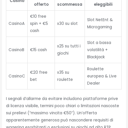
Casinò
offerto
scommessa
eleggibili
€10 free
Slot NetEnt &
CasinoA
spin + €5
x30 su slot
Microgaming
cash
Slot a bassa
x25 su tutti i
CasinoB
€15 cash
volatilità +
giochi
Blackjack
Roulette
€20 free
x35 su
CasinoC
europea & Live
bet
roulette
Dealer
I segnali d’allarme da evitare includono piattaforme prive
di licenza visibile, termini poco chiari o limitazioni nascoste
sui prelievi (“massimo vincita €50”). Un’offerta
apparentemente generosa può nascondere requisiti di
wagering esorbitanti o esclusioni su giochi ad alto RTP