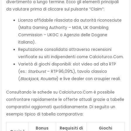
divertimento a lungo termine. Ecco gli elementi principali
da valutare prima di cliccare sul pulsante “Claim”:
Licenza affidabile rilasciata da autorità riconosciute
(Malta Gaming Authority – MGA, UK Gambling
Commission – UKGC o Agenzia delle Dogane
italiana).
Reputazione consolidata attraverso recensioni
verificate su siti indipendenti come Calcioturco.Com.
Varietà di giochi disponibili: slot video ad alta RTP
(es.:
Starburst
– RTP 96,09%), tavolo classico
(
Blackjack
,
Roulette
) e live dealer con croupier reali.
Consultando le schede su Calcioturco.Com è possibile
confrontare rapidamente le offerte attuali grazie a tabelle
comparativi aggiornati quotidianamente. Di seguito un
esempio tipico di tabella comparativa:
Bonus
Requisiti di
Giochi