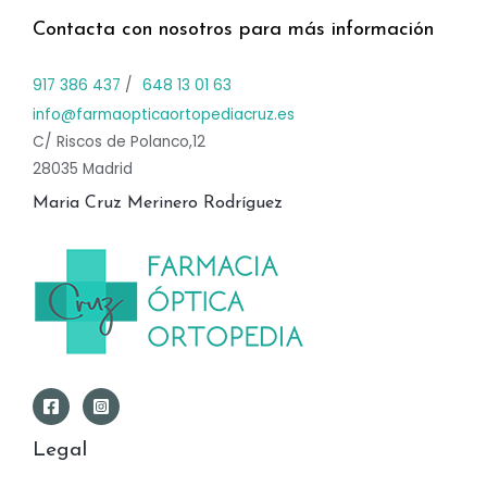
Contacta con nosotros para más información
917 386 437
/
648 13 01 63
info@farmaopticaortopediacruz.es
C/ Riscos de Polanco,12
28035 Madrid
Maria Cruz Merinero Rodríguez
Legal