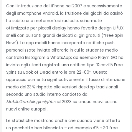
Con l’introduzione dell’iPhone nel 2007 e successivamente
degli smartphone Android, la fruizione dei giochi da casinò
ha subito una metamorfosi radicale: schermate
ottimizzate per piccoli display hanno favorito design UI/UX
snelli con pulsanti grandi dedicati ai giri gratuiti (“Free Spin
Now”). Le app mobili hanno incorporato notifiche push
personalizzate inviate all’orario in cui lo studente medio
controlla Instagram o WhatsApp; ad esempio Play’n GO ha
inviato agli utenti registrati una notifica tipo “Ricevi 15 Free
Spins su Book of Dead entro le ore 22–00”. Questo
approccio aumenta significativamente il tasso di ritenzione
medio del 23 % rispetto alle versioni desktop tradizionali
secondo uno studio interno condotto da
MobileGamblingInsights
nel 2023 su cinque nuovi casino
nuovi online europei .
Le statistiche mostrano anche che quando viene offerto
un pacchetto ben bilanciato – ad esempio €5 + 30 free