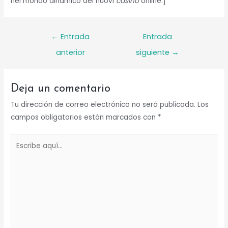
nel mondo dinamico dei nuovi
casino
online.]
Navegación
←
Entrada
Entrada
de
anterior
siguiente
→
entradas
Deja un comentario
Tu dirección de correo electrónico no será publicada.
Los
campos obligatorios están marcados con
*
Escribe
aquí...