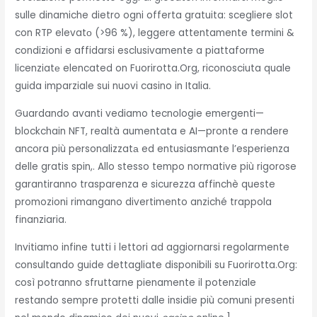
sulle dinamiche dietro ogni offerta gratuita: scegliere slot
con RTP elevatо (>96 %), leggere attentamente termini &
condizioni e affidarsi esclusivamente a piattaforme
licenziatе elencated on Fuorirotta.Org, riconosciuta quale
guida imparziale sui nuovi casino in Italia.
Guardando avanti vediamo tecnologie emergenti—
blockchain NFT, realtà aumentata e AI—pronte a rendere
ancora più personalizzatа ed entusiasmante l’esperienza
delle gratis spin,. Allo stesso tempo normative più rigorose
garantiranno trasparenza e sicurezza affinchè queste
promozioni rimangano divertimento anziché trappola
finanziaria.
Invitiamo infine tutti i lettori ad aggiornarsi regolarmente
consultando guide dettagliate disponibili su Fuorirotta.Org:
così potranno sfruttarne pienamente il potenziale
restando sempre protetti dalle insidie più comuni presenti