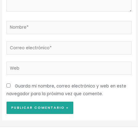
Nombre*
Correo
electrónico*
Web
Guarda mi nombre, correo electrónico y web en este
navegador para la próxima vez que comente.