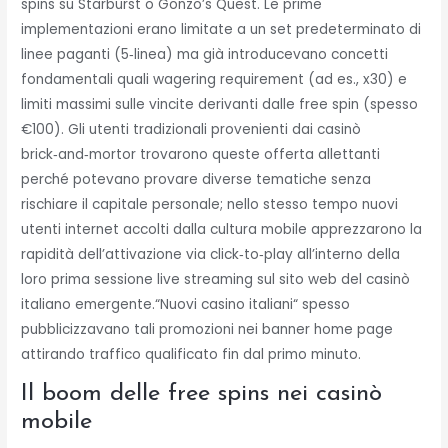
spins su Starburst o Gonzo’s Quest. Le prime
implementazioni erano limitate a un set predeterminato di
linee paganti (5‑linea) ma già introducevano concetti
fondamentali quali wagering requirement (ad es., x30) e
limiti massimi sulle vincite derivanti dalle free spin (spesso
€100). Gli utenti tradizionali provenienti dai casinò
brick‑and‑mortor trovarono queste offerta allettanti
perché potevano provare diverse tematiche senza
rischiare il capitale personale; nello stesso tempo nuovi
utenti internet accolti dalla cultura mobile apprezzarono la
rapidità dell’attivazione via click‑to‑play all’interno della
loro prima sessione live streaming sul sito web del casinò
italiano emergente.“Nuovi casino italiani“ spesso
pubblicizzavano tali promozioni nei banner home page
attirando traffico qualificato fin dal primo minuto.
Il boom delle free spins nei casinò
mobile