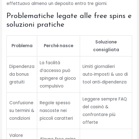
effettuavo almeno un deposito entro tre giorni.
Problematiche legate alle free spins e
soluzioni pratiche
Soluzione
Problema
Perché nasce
consigliata
La facilità
Dipendenza
Limiti giornalieri
d’accesso può
da bonus
auto‑imposti & uso di
spingere al gioco
gratuiti
tool anti‑dipendenza
compulsivo
Leggere sempre FAQ
Confusione
Regole spesso
del casinò &
su termini &
nascoste nei
confrontare più
condizioni
piccoli caratteri
offerte
Valore