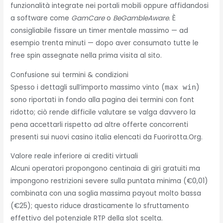
funzionalità integrate nei portali mobili oppure affidandosi
a software come
GamCare
o
BeGambleAware
. È
consigliabile fissare un timer mentale massimo — ad
esempio trenta minuti — dopo aver consumato tutte le
free spin assegnate nella prima visita al sito.
Confusione sui termini & condizioni
Spesso i dettagli sull’importo massimo vinto (
max win
)
sono riportati in fondo alla pagina dei termini con font
ridotto; ciò rende difficile valutare se valga davvero la
pena accettarli rispetto ad altre offerte concorrenti
presenti sui nuovi casino italia elencati da Fuorirotta.Org.
Valore reale inferiore ai crediti virtuali
Alcuni operatori propongono centinaia di giri gratuiti ma
impongono restrizioni severe sulla puntata minima (€0,01)
combinata con una soglia massima payout molto bassa
(€25); questo riduce drasticamente lo sfruttamento
effettivo del potenziale RTP della slot scelta.