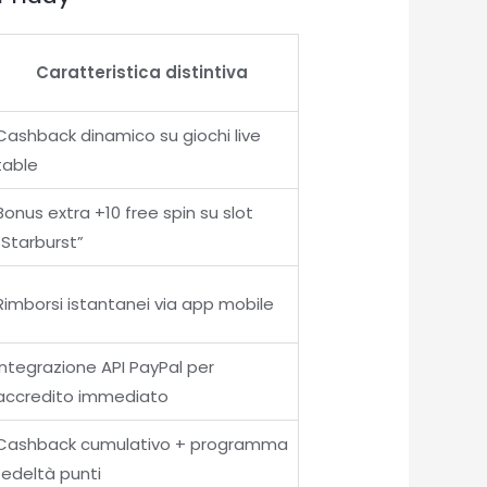
Caratteristica distintiva
Cashback dinamico su giochi live
table
Bonus extra +10 free spin su slot
“Starburst”
Rimborsi istantanei via app mobile
Integrazione API PayPal per
accredito immediato
Cashback cumulativo + programma
fedeltà punti