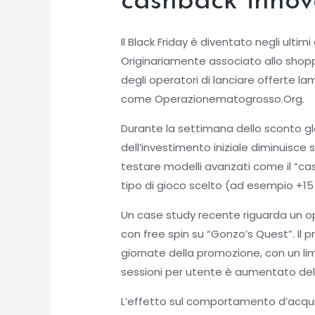
cashback innov
Il Black Friday è diventato negli ultim
Originariamente associato allo shoppi
degli operatori di lanciare offerte la
come Operazionematogrosso.Org.
Durante la settimana dello sconto glo
dell’investimento iniziale diminuisce
testare modelli avanzati come il “cash
tipo di gioco scelto (ad esempio +15 % 
Un case study recente riguarda un o
con free spin su “Gonzo’s Quest”. Il 
giornate della promozione, con un lim
sessioni per utente è aumentato del 2
L’effetto sul comportamento d’acquis