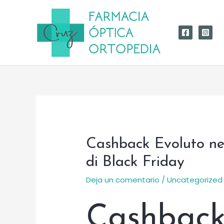
Ir
al
contenido
Cashback Evoluto nei
di Black Friday
Deja un comentario
/
Uncategorized
Cashback