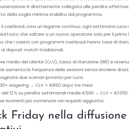
emunerazione è direttamente collegata alle perdite effettive; 
to della soglia minima stabilita dal programma.
ne, il cashback crea un legame continuo: ogni settimana Luca
piuttosto che saltare a un nuovo operatore solo per il primo b
he i casinò con programmi cashback hanno tassi di ritenzion
 ai deposit match tradizionali.
alore medio del cliente (CLV), tasso di ritenzione (RR) e reven
é aumenta la frequenza delle sessioni senza erodere drasti
aginate due scenari ipotetici per Luca.
30× wagering → CLV = €850 dopo tre mesi.
del 12 % su perdite settimanali medie €500 → CLV = €1 050 
 ricorrenti più contenute nei requisiti aggiuntivi.
ck Friday nella diffusione