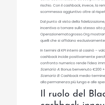
rischio. Con il cashback, invece, la r
scommessa aggiuntivo oltre al rispet
Dal punto di vista della fidelizzazio
incentiva a tornare sullo stesso sito 
Operazionematogrosso.Org mostrano c
quelli che si affidano esclusivamente
In termini di KPI interni al casinò – v
cashback incide positivamente perch
confronto numerico rende l’idea: imm
Scenario A
: Bonus benvenuto €200 +
Scenario B
: Cashback medio‑termine 
alla permanenza più lunga e alle spese
Il ruolo del Bla