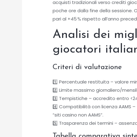
acquisti tradizionali verso crediti gi
poche ore dalla fine della sessione. 
pari al +45 % rispetto all’anno prec
Analisi dei mig
giocatori italia
Criteri di valutazione
1️⃣ Percentuale restituita – valore mi
2️⃣ Limite massimo giornaliero/mensil
3️⃣ Tempistiche – accredito entro <24
4️⃣ Compatibilità con licenza AAMS 
“siti casino non AAMS”.
5️⃣ Trasparenza dei termini – assenza d
Tabella comparativa sinte