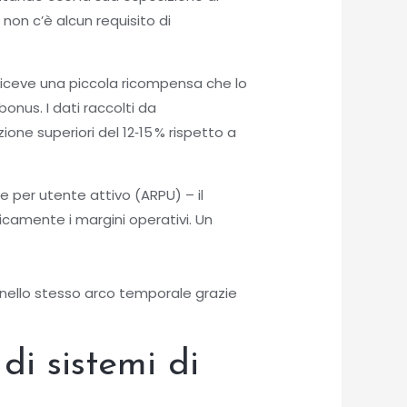
non c’è alcun requisito di
 riceve una piccola ricompensa che lo
onus. I dati raccolti da
e superiori del 12‑15 % rispetto a
ue per utente attivo (ARPU) – il
camente i margini operativi. Un
nello stesso arco temporale grazie
 di sistemi di