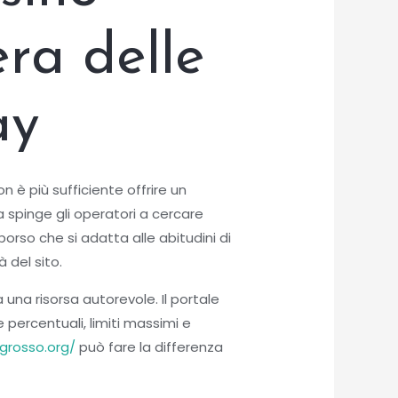
ra delle
ay
n è più sufficiente offrire un
a spinge gli operatori a cercare
borso che si adatta alle abitudini di
 del sito.
na risorsa autorevole. Il portale
 percentuali, limiti massimi e
grosso.org/
può fare la differenza