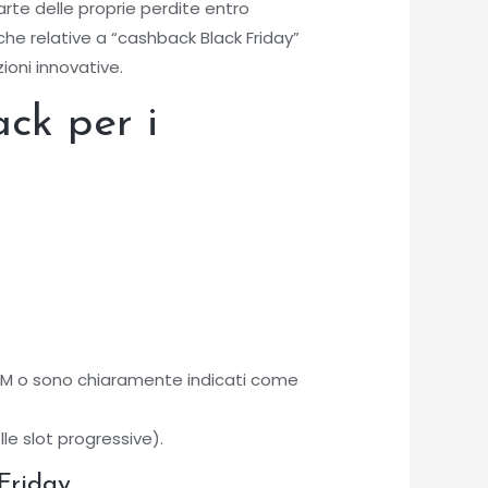
arte delle proprie perdite entro
he relative a “cashback Black Friday”
ioni innovative.
ack per i
GCM o sono chiaramente indicati come
lle slot progressive).
Friday