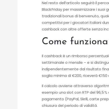
Nel resto dell’articolo seguirà il per
Black Friday per massimizzare i suoi
tradizionali bonus di benvenuto, quale
competitivi per i giocatori italiani dur
cashback con altre offerte senza inc
Come funziona 
Il cashback è un rimborso percentual
settimanale o mensile – e si distin
indipendentemente dal risultato final
soglia minima di €200, riceverà €150 a
Il calcolo avviene attraverso algori
esempio una slot con RTP del 96,5 % o
pagamento (PayPal, Skrill, carte pre
chiusura del periodo di validità.