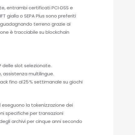
lite, entrambi certificati PCI‑DSS e
T gialla o SEPA Plus sono preferiti
o guadagnando terreno grazie ai
one è tracciabile su blockchain
 delle slot selezionate.
e, assistenza multilingue.
ck fino al 25 % settimanale su giochi
ed eseguono la tokenizzazione dei
oni specifiche per transazioni
e degli archivi per cinque anni secondo