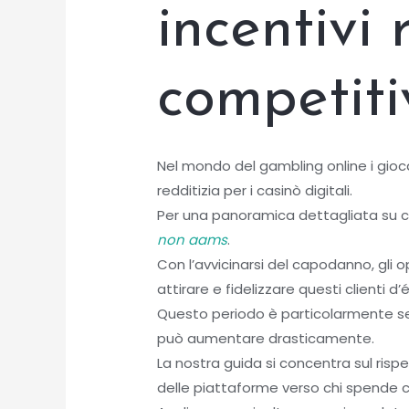
incentivi 
competiti
Nel mondo del gambling online i gioc
redditizia per i casinò digitali.
Per una panoramica dettagliata su c
non aams
.
Con l’avvicinarsi del capodanno, gli
attirare e fidelizzare questi clienti d’é
Questo periodo è particolarmente sen
può aumentare drasticamente.
La nostra guida si concentra sul rispe
delle piattaforme verso chi spende ci