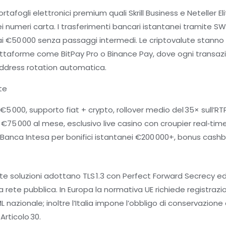
portafogli elettronici premium quali Skrill Business e Neteller E
 numeri carta. I trasferimenti bancari istantanei tramite SWIF
ai €50 000 senza passaggi intermedi. Le criptovalute stann
iattaforme come BitPay Pro o Binance Pay, dove ogni transazi
ddress rotation automatica.
te
5 000, supporto fiat + crypto, rollover medio del 35× sull’RTP
i €75 000 al mese, esclusivo live casino con croupier real‑tim
Banca Intesa per bonifici istantanei €200 000+, bonus cashba
ste soluzioni adottano TLS 1.3 con Perfect Forward Secrecy 
la rete pubblica. In Europa la normativa UE richiede registrazi
ML nazionale; inoltre l’Italia impone l’obbligo di conservazion
Articolo 30.