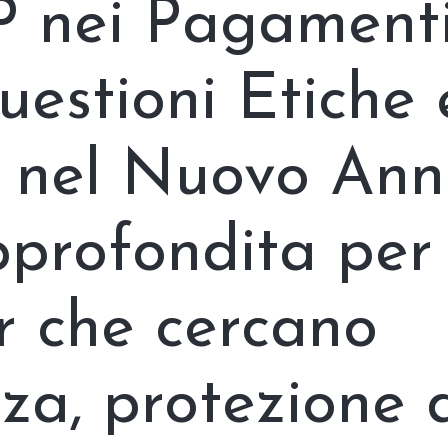
 nei Pagamenti
uestioni Etiche 
a nel Nuovo An
pprofondita per 
er che cercano
za, protezione d