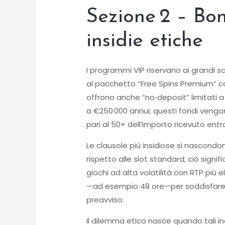
Sezione 2 – Bon
insidie etiche
I programmi VIP riservano ai grandi 
al pacchetto “Free Spins Premium” con 
offrono anche “no‑deposit” limitati 
a €250 000 annui; questi fondi veng
pari al 50× dell’importo ricevuto entro 
Le clausole più insidiose si nascondo
rispetto alle slot standard; ciò signif
giochi ad alta volatilità con RTP pi
—ad esempio 48 ore—per soddisfare il
preavviso.​
Il dilemma etico nasce quando tali inc