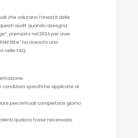
ali che valutano l’onestà delle
te questi audit quando assegna
ge”, premiato nel 2024 per aver
MGM Elite” ha ricevuto una
 nelle FAQ.​
ettazione.​
condizioni specifiche applicate al
ciare percentuali completate giorno
clienti qualora fosse necessario